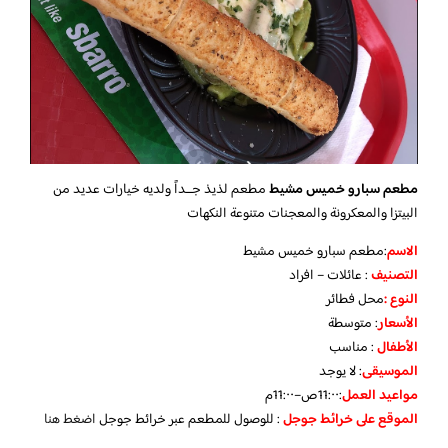
مطعم سبارو خميس مشيط
مطعم لذيذ جــداً ولديه خيارات عديد من
البيتزا والمعكرونة والمعجنات متنوعة النكهات
الاسم
:مطعم سبارو خميس مشيط
التصنيف
: عائلات – افراد
النوع :
محل فطائر
الأسعار
:
متوسطة
الأطفال
:
مناسب
الموسيقى
:
لا يوجد
مواعيد العمل
:11:٠٠ص–11:٠٠م
الموقع على خرائط جوجل
: للوصول للمطعم عبر خرائط جوجل
اضغط هنا