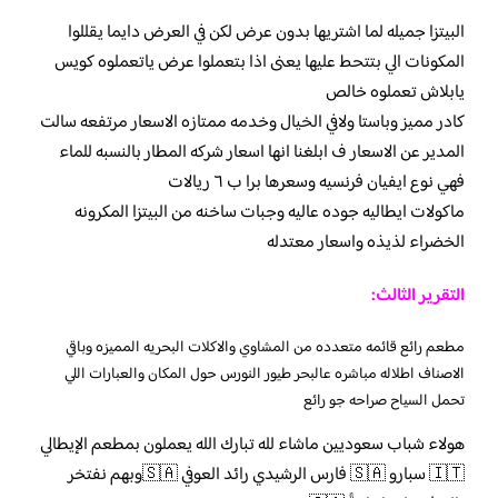
البيتزا جميله لما اشتريها بدون عرض لكن في العرض دايما يقللوا
المكونات الي بتتحط عليها يعنى اذا بتعملوا عرض ياتعملوه كويس
يابلاش تعملوه خالص
كادر مميز وباستا ولافي الخيال وخدمه ممتازه الاسعار مرتفعه سالت
المدير عن الاسعار ف ابلغنا انها اسعار شركه المطار بالنسبه للماء
فهي نوع ايفيان فرنسيه وسعرها برا ب ٦ ريالات
ماكولات ايطاليه جوده عاليه وجبات ساخنه من البيتزا المكرونه
الخضراء لذيذه واسعار معتدله
التقرير الثالث:
مطعم رائع قائمه متعدده من المشاوي والاكلات البحريه المميزه وباقي
الاصناف اطلاله مباشره عالبحر طيور النورس حول المكان والعبارات اللي
تحمل السياح صراحه جو رائع
هولاء شباب سعوديين ماشاء لله تبارك الله يعملون بمطعم الإيطالي
🇮🇹 سبارو 🇸🇦 فارس الرشيدي رائد العوفي 🇸🇦وبهم نفتخر