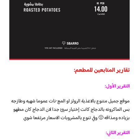
تقارير المتابعين للمطعم:
التقرير الأول:
موقع جميل متنوع بالاغذية الرولز او المع٠نات عموما شهيه وطازجه
بس الماكرونه بالدجاج كانت إختيار سيئ جدا لان الدجاج كان مطهو
بزياده ومذاقه 🤢 وفي تنوع بالمشروبات الاسعار مرتفعا شوي
التقرير الثاني: