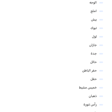
الوجه
املج
بيش
تبوك
ثول
جازان
جدة
حائل
حفر الباطن
حقل
خميس مشيط
ذهبان
رأس تنورة