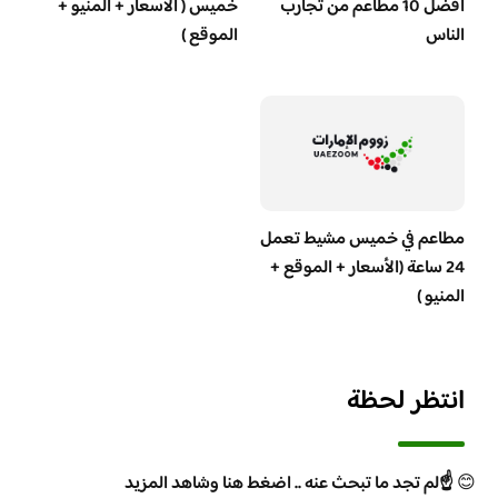
افضل 10 مطاعم من تجارب
خميس ( الاسعار + المنيو +
الناس
الموقع )
مطاعم في خميس مشيط تعمل
24 ساعة (الأسعار + الموقع +
المنيو )
انتظر لحظة
😊
☝️لم تجد ما تبحث عنه .. اضغط هنا وشاهد المزيد