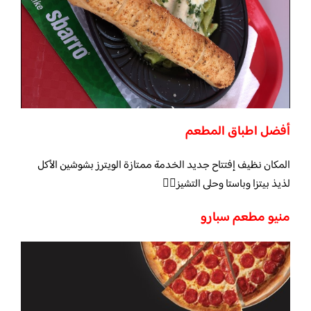
أفضل اطباق المطعم
المكان نظيف إفتتاح جديد الخدمة ممتازة الويترز بشوشين الأكل
لذيذ بيتزا وباستا وحلى التشيز👍🏻
منيو مطعم سبارو