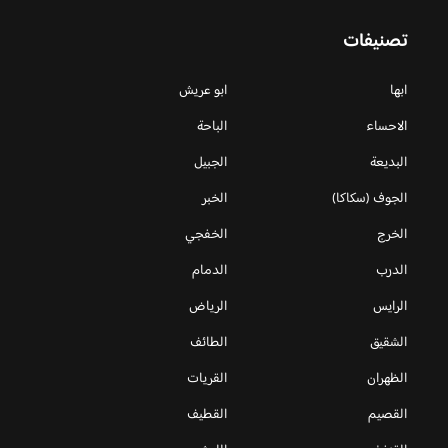
تصنيفات
ابها
ابو عريش
الاحساء
الباحة
البديعة
الجبيل
الجوف (سكاكا)
الخبر
الخرج
الخفجي
الدرب
الدمام
الرايس
الرياض
الشقيق
الطائف
الظهران
القريات
القصيم
القطيف