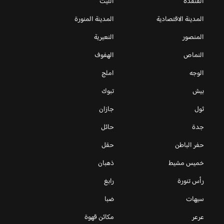
القنفذه
الليث
المدينة الاقتصادية
المدينة المنورة
المنصور
النعيرية
النماص
الهفوف
الوجه
املج
بيش
تبوك
ثول
جازان
جدة
حائل
حفر الباطن
حقل
خميس مشيط
ذهبان
رأس تنورة
رابغ
سيهات
ضبا
عرعر
مكائن قهوة