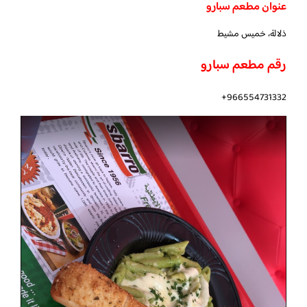
عنوان مطعم سبارو
ذلالة، خميس مشيط
رقم مطعم سبارو
966554731332+