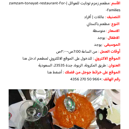
الأسم
:
مطعم زمزم تونايت للعوائل |zamzam-tonayat-restaurant-for-
families-
التصنيف
:
عائلات
| أفراد
النوع
:
مطعم باكستاني
الاسعار
:
متوسطة
الاطفال
:
يوجد
الموسيقى
:
يوجد
‏أوقات العمل
:
من الساعة
7:00ص–٢:٠٠ص
الموقع الاكتروني
: للدخول على الموقع الالكتروني لمطعم
ادخل هنا
العنوان
: طريق المكرونة، الربوة، جدة 23535، السعودية
الموقع على خرائط جوجل من فضلك
:
أضغط هنا
رقم الهاتف
:+966 50 270 4356