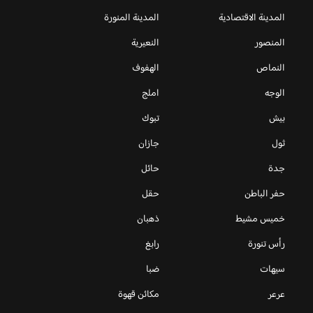
المدينة الاقتصادية
المدينة المنورة
المنصور
النعيرية
النماص
الهفوف
الوجه
املج
بيش
تبوك
ثول
جازان
جدة
حائل
حفر الباطن
حقل
خميس مشيط
ذهبان
رأس تنورة
رابغ
سيهات
ضبا
عرعر
مكائن قهوة