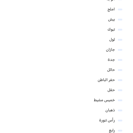
املج
بيش
تبوك
ثول
جازان
جدة
حائل
حفر الباطن
حقل
خميس مشيط
ذهبان
رأس تنورة
رابغ