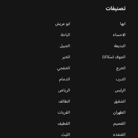
تصنيفات
ابها
ابو عريش
الاحساء
الباحة
البديعة
الجبيل
الجوف (سكاكا)
الخبر
الخرج
الخفجي
الدرب
الدمام
الرايس
الرياض
الشقيق
الطائف
الظهران
القريات
القصيم
القطيف
القنفذه
الليث