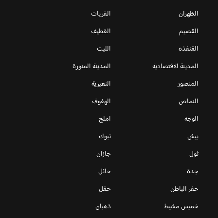
الظهران
القريات
القصيم
القطيف
القنفذه
الليث
المدينة الاقتصادية
المدينة المنورة
المنصور
النعيرية
النماص
الهفوف
الوجه
املج
بيش
تبوك
ثول
جازان
جدة
حائل
حفر الباطن
حقل
خميس مشيط
ذهبان