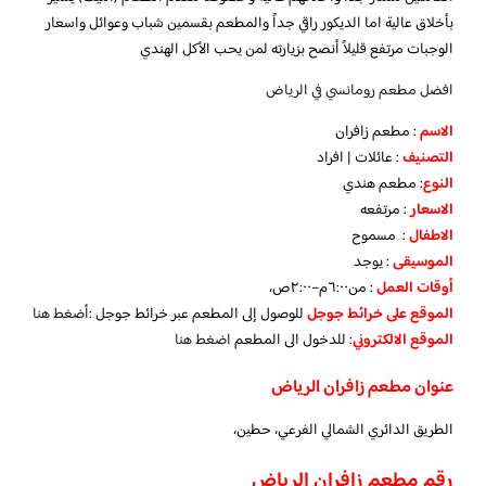
بأخلاق عالية اما الديكور راقي جداً والمطعم بقسمين شباب وعوائل واسعار
الوجبات مرتفع قليلاً أنصح بزيارته لمن يحب الأكل الهندي
افضل مطعم رومانسي في الرياض
الاسم
: مطعم زافران
التصنيف
: عائلات | افراد
النوع
: مطعم هندي
الاسعار
: مرتفعه
الاطفال
: مسموح
الموسيقى
: يوجد
أوقات العمل
: من٦:٠٠م–٢:٠٠ص،
الموقع على خرائط جوجل
للوصول إلى المطعم عبر خرائط جوجل :
أضغط هنا
الموقع الالكتروني
: للدخول الى المطعم
اضغط هنا
عنوان مطعم زافران الرياض
الطريق الدائري الشمالي الفرعي، حطين،
رقم مطعم زافران الرياض