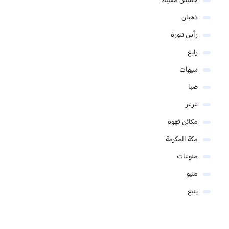
خميس مشيط
ذهبان
رأس تنورة
رابغ
سيهات
ضبا
عرعر
مكائن قهوة
مكة المكرمة
منوعات
منيو
ينبع