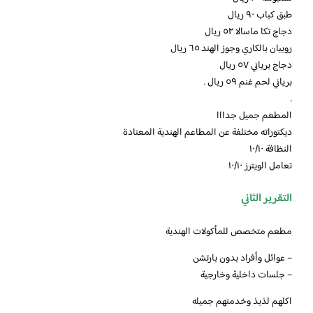
طبق كباب ٩٠ ريال
دجاج تكا ماسالا ٥٢ ريال
روبيان بالكاري وجوز الهند ٦٥ ريال
دجاج برياني ٥٧ ريال
برياني لحم غنم ٥٩ ريال .
.
المطعم جميل جدااا
ديكتوراته مختلفة عن المطاعم الهندية المعتادة
النظافة ١٠/١٠
تعامل الويترز ١٠/١٠
التقرير الثاني
مطعم متخصص للمأكولات الهندية
– عوائل وأفراد بدون بارتشن
– جلسات داخلية وخارجية