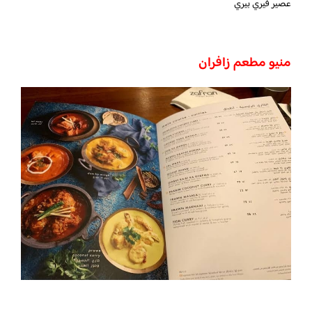
عصير فيري بيري
منيو مطعم زافران