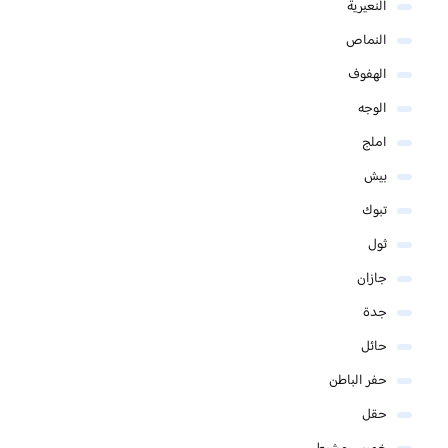
النعيرية
النماص
الهفوف
الوجه
املج
بيش
تبوك
ثول
جازان
جدة
حائل
حفر الباطن
حقل