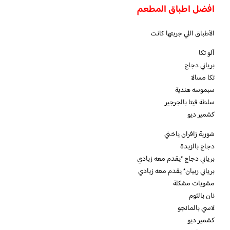
افضل اطباق المطعم
الأطباق اللي جربتها كانت
آلو تكا
برياني دجاج
تكا مسالا
سبموسه هندية
سلطة فيتا بالجرجير
كشمير ديو
‏شوربة زافران ياخني
دجاج بالزبدة
برياني دجاج *يقدم معه زبادي
برياني ربيان* يقدم معه زبادي
مشويات مشكلة
نان بالثوم
لاسي بالمانجو
كشمير ديو