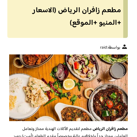
مطعم زافران الرياض (الاسعار
+المنيو +الموقع)
بواسطة:
raid
مطعم زافران الرياض
مطعم لتقديم الأكلات الهندية ممتاز وتعامل
العاملين ممتاز جداً واخلاقهم عالية وخصوصاً مقدم الطعام (أميت) يتميز