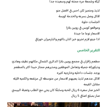
كيكه وشمعة مره ممتنه لهم وسعيده جداً
لذيذ ومتميز لكن احس في افضل منو
الاكل وصل بسرعه والخدمة كويسة
الجلسات حلوة
وموقعو كويس في روبين بلازا
الاسعار نوعا ما جيدة
اذا جيتو لازم تجربو خبز النان بالثوم والبارميزان خورافي
التقرير الخامس
مطعم زافران في مجمع روبين بلازا الدائري الشمالي مكانهم نظيف وهادئ
وديكوراته جميله وتعامل الموظفين ومديرهم ممتاز حببنا اكثر بالمطعم
يوجد جلسات داخليه وخارجيه كثيره
الاكل عندهم لذيذ يعيبهم الاسعار من متوسطه الى مرتفعه والكميه قليله
مقابل القيمه
الخبز صار سعره 6 ريال للحبه وسابقًا كان يجي مع الطلب وتعبئة البيبسي
صار بمبلغ اضافي 5 ريال