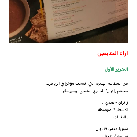
اراء المتابعين
التقرير الأول
من المطاعم الهندية التي افتتحت مؤخرا في الرياض…
مطعم زافران/ الدائري الشمالي- روبين بلازا
زافران – هندي . .
الاسعار ?: متوسطة .
. الطلبات:
شوربة عدس ١٩ ريال
سمبوسة ٢٠ ريال