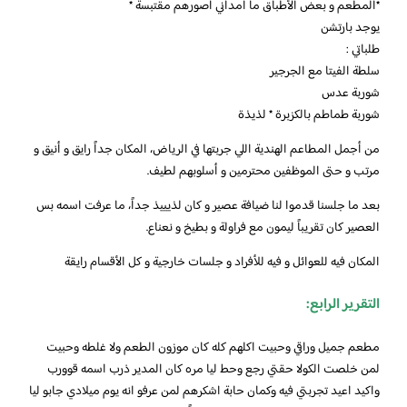
*المطعم و بعض الأطباق ما أمداني أصورهم مقتبسة *
يوجد بارتشن
طلباتي :
سلطة الفيتا مع الجرجير
شوربة عدس
شوربة طماطم بالكزبرة * لذيذة
من أجمل المطاعم الهندية اللي جربتها في الرياض، المكان جداً رايق و أنيق و
مرتب و حتى الموظفين محترمين و أسلوبهم لطيف.
بعد ما جلسنا قدموا لنا ضيافة عصير و كان لذيييذ جداً، ما عرفت اسمه بس
العصير كان تقريباً ليمون مع فراولة و بطيخ و نعناع.
المكان فيه للعوائل و فيه للأفراد و جلسات خارجية و كل الأقسام رايقة
التقرير الرابع:
مطعم جميل وراقي وحبيت اكلهم كله كان موزون الطعم ولا غلطه وحبيت
لمن خلصت الكولا حقتي رجع وحط ليا مره كان المدير ذرب اسمه قوورب
واكيد اعيد تجربتي فيه وكمان حابة اشكرهم لمن عرفو انه يوم ميلادي جابو ليا