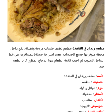
مطعم ريدان في القنفذة
مطعم نظيف جلسات مريحة ونظيفة . يقع داخل
محطة متوفر بها جميع الخدمات . يعتبر استراحة جميلةةللمسافرين على خط
الساحل للجنوب لم اجرب قائمة الطعام سوا الدجاج المظبي كان الطعم
جيد
الأسم
: مطعم ريدان في القنفذة
التصنيف
: مطعم
النوع
: عوائل وافراد
الأسعار
: معقوله
الأطفال
: مناسب
الموسيقى
:لا يوجد