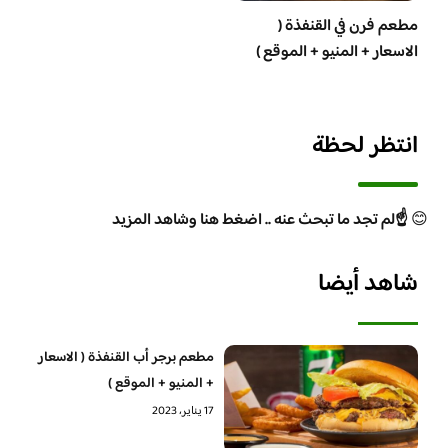
مطعم فرن في القنفذة (
الاسعار + المنيو + الموقع )
انتظر لحظة
😊
☝️لم تجد ما تبحث عنه .. اضغط هنا وشاهد المزيد
شاهد أيضا
مطعم برجر أب القنفذة ( الاسعار
+ المنيو + الموقع )
17 يناير، 2023