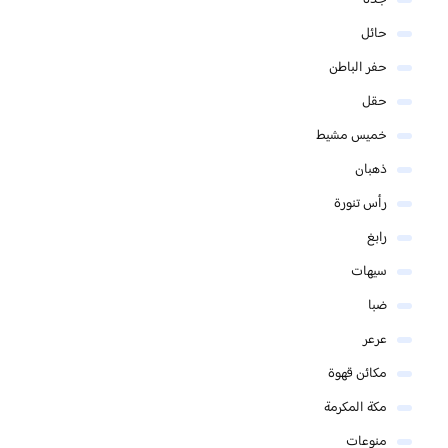
حائل
حفر الباطن
حقل
خميس مشيط
ذهبان
رأس تنورة
رابغ
سيهات
ضبا
عرعر
مكائن قهوة
مكة المكرمة
منوعات