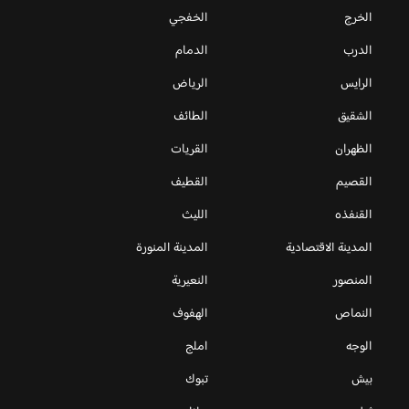
الخرج
الخفجي
الدرب
الدمام
الرايس
الرياض
الشقيق
الطائف
الظهران
القريات
القصيم
القطيف
القنفذه
الليث
المدينة الاقتصادية
المدينة المنورة
المنصور
النعيرية
النماص
الهفوف
الوجه
املج
بيش
تبوك