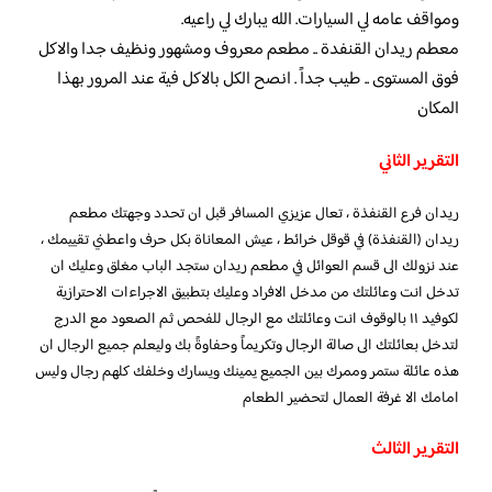
ومواقف عامه لي السيارات. الله يبارك لي راعيه.
معطم ريدان القنفدة .. مطعم معروف ومشهور ونظيف جدا والاكل
فوق المستوى .. طيب جداً . انصح الكل بالاكل فية عند المرور بهذا
المكان
التقرير الثاني
ريدان فرع القنفذة ، تعال عزيزي المسافر قبل ان تحدد وجهتك مطعم
ريدان (القنفذة) في قوقل خرائط ، عيش المعاناة بكل حرف واعطني تقييمك ،
عند نزولك الى قسم العوائل في مطعم ريدان ستجد الباب مغلق وعليك ان
تدخل انت وعائلتك من مدخل الافراد وعليك بتطبيق الاجراءات الاحترازية
لكوفيد ١١ بالوقوف انت وعائلتك مع الرجال للفحص ثم الصعود مع الدرج
لتدخل بعائلتك الى صالة الرجال وتكريماً وحفاوةً بك وليعلم جميع الرجال ان
هذه عائلة ستمر وممرك بين الجميع يمينك ويسارك وخلفك كلهم رجال وليس
امامك الا غرفة العمال لتحضير الطعام
التقرير الثالث