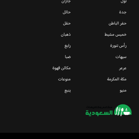
ثول
جازان
جدة
حائل
حفر الباطن
حقل
خميس مشيط
ذهبان
رأس تنورة
رابغ
سيهات
ضبا
عرعر
مكائن قهوة
مكة المكرمة
منوعات
منيو
ينبع