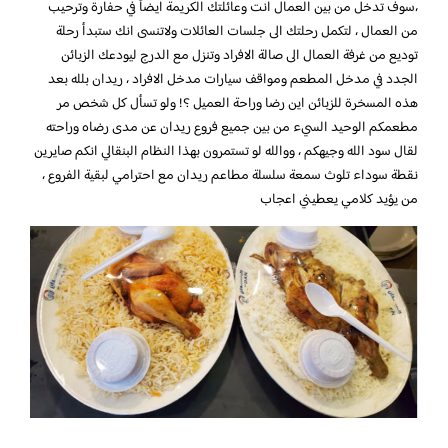
،سوف تدخل من بين العمال انت وعائلتك الكريمة ايضاً في حفارة وترحيب
من العمال ، لتكمل رحلتك الى جلسات العائلات ولاتنسى انك ستبدأ رحلة
توديع من غرفة العمال الى صالة الافراد وتنزل مع الدرج ليودعك الزبائن
الجدد في مدخل المطعم ومواقف سيارات مدخل الافراد ، ريدان بلله بعد
هذه المسخرة للزبائن اين رضا وراحة العميل ؟! ولو تسأل كل شخص مر
مطعمكم الوحيد السيء من بين جميع فروع ريدان عن مدى رضاه وراحته
لقال سود الله وجيهكم ، ووالله لو تستمرون بهذا النظام البنقالي انكم صايرين
نقطة سوداء تلوث سمعة سلسلة مطاعم ريدان مع احترامي لبقية الفروع ،
من يؤيد كلامي يعطيني اعجاب