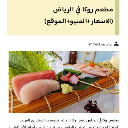
مطعم روكا في الرياض
(الاسعار+المنيو+الموقع)
بواسطة:
ahmed
مطعم روكا في الرياض
يتميز روكا الرياض بتصميمه الحضاري الفريد،
باستخدام طاولات من الخشب الطبيعي، وورق جدران من أوراق الأرز الياباني،