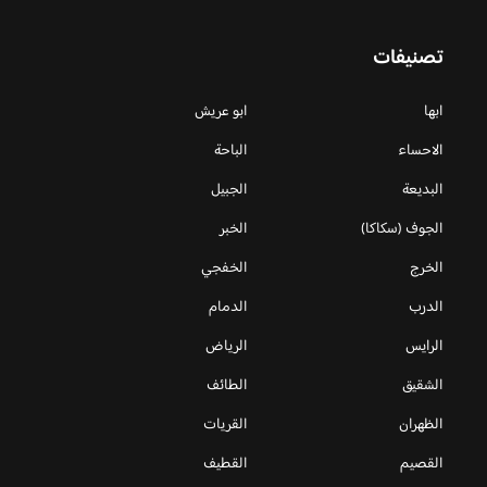
تصنيفات
ابها
ابو عريش
الاحساء
الباحة
البديعة
الجبيل
الجوف (سكاكا)
الخبر
الخرج
الخفجي
الدرب
الدمام
الرايس
الرياض
الشقيق
الطائف
الظهران
القريات
القصيم
القطيف