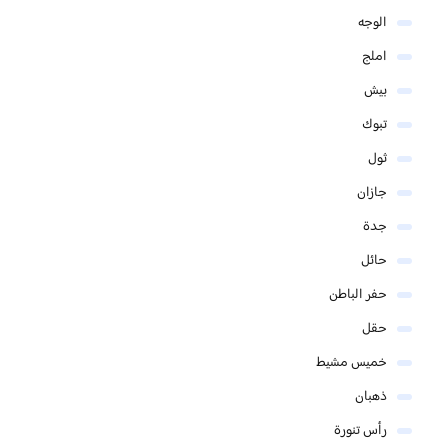
الوجه
املج
بيش
تبوك
ثول
جازان
جدة
حائل
حفر الباطن
حقل
خميس مشيط
ذهبان
رأس تنورة