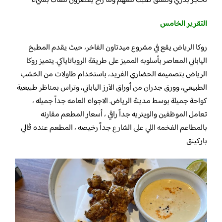
تحجز بدري وتنسق طلبك معهم وما راح يقصرون معاك بشيء
التقرير الخامس
روكا الرياض يقع في مشروع ميدتاون الفاخر، حيث يقدم المطبخ
الياباني المعاصر بأسلوبه المميز على طريقة الروباتاياكي. يتميز روكا
الرياض بتصميمه الحضاري الفريد، باستخدام طاولات من الخشب
الطبيعي، وورق جدران من أوراق الأرز الياباني، وتراس بمناظر طبيعية
كواحة جميلة بوسط مدينة الرياض. الاجواء العامه جداً جميله ،
تعامل الموظفين والويتريه جداً راقي ، أسعار المطعم مقارنه
بالمطاعم الفخمه اللي على الشارع جداً رخيصه ، المطعم عنده ڤالي
باركينق