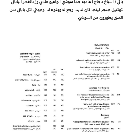
ياكي ( اسياخ دجاج ) عاديه جداً سوشي الواغيو عادي رز بالفطر الياباني
كوكتيل جنجر نينجا كان لذيذ ارجع له وبقوه اذا وجهتي اكل ياباني بس
اتمنى يطورون من السوشي