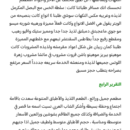
النكهات وبساطتها ، كل طبق مختلف عن الاخر واجواء المطعم
تحسسك انك مسافر طلباتنا كانت : سلطة الخس مع البصل المكرمل
لذيذه وغريبه مكس النكهات سوشي طلبنا ٤ انواع كانت بنصيحه من
الويتر يقول هي افضل الانواع وكانت فعلاً مميزة ورهيبه شوربه ميسو
مو جوي ماعجبتني دمبلنق لذيذ جدا جدا ومميز ستيك واقيو رهيب
ومقطع رفيع جداً بطاطس السقنتشر تبعهم مع خلطتهم المميزة
طلبنا كمان ربيان على شكل اعواد مقرمشه ولذيذه المشروبات كانت
موهيتو بيريز موهيتو باشن فروت مشروب في ماتشا مشروب زهرة
اللوتس جميعها لذيذه ومنعشه الخدمة سريعه جددداً السعر مرتفع
بصراحه يتطلب حجز مسبق
التقرير الرابع
مطعم جميل ورائع ، الطعم اللذيذ والأطباق المتنوعة سعدت باقامة
اجتماع وحفلة بسيطة وأشكر الشاب العربي نسيت اسمه ما قصر في
الخدمة والضيافة وكذلك جميع الطاقم بشوشين ورائعين الأسعار
متوسطة ومناسبة ، حجم الأطباق متوسط ولطيف جميل اذا جتيهم