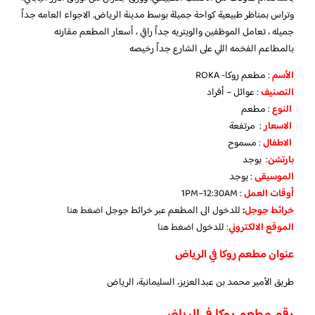
وتراس بمناظر طبيعية كواحة جميلة بوسط مدينة الرياض. الاجواء العامه جداً
جميله ، تعامل الموظفين والويتريه جداً راقي ، أسعار المطعم مقارنه
بالمطاعم الفخمه اللي على الشارع جداً رخيصه
الأسم
: مطعم روكا- ROKA
التصنيف
: عوائل – أفراد
النوع
: مطعم
الاسعار
: مرتفعة
الاطفال
: مسموح
بارتشن
: يوجد
الموسيقى
: يوجد
‏أوقات العمل
: 1PM–12:30AM
خرائط جوجل
:
للدخول الى المطعم عبر خرائط جوجل
اضغط هنا
الموقع الالكتروني
: للدخول
اضغط هنا
عنوان مطعم روكا في الرياض
طريق الأمير محمد بن عبدالعزيز، السليمانية، الرياض