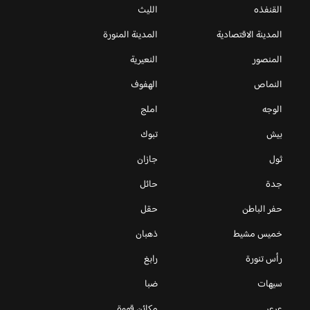
القنفذه
الليث
المدينة الاقتصادية
المدينة المنورة
المنصور
النعيرية
النماص
الهفوف
الوجه
املج
بيش
تبوك
ثول
جازان
جدة
حائل
حفر الباطن
حقل
خميس مشيط
ذهبان
رأس تنورة
رابغ
سيهات
ضبا
عرعر
مكائن قهوة