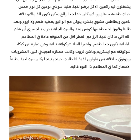
يشتغلون فيه رائعين. الاكل برضو لذيذ طلبنا سوشي نوعين كل نوع خمس
حبات طعمه ممتاز. وواقيو كان جدا جدا رائع يمكن يكون الذ واقيو ذقته
للحين وبطاطس مشوي بقشره ينوكل مع الواقيو يعطيه طعم ولا اروع وبعد
طلبنا وقيوزا لحم طعمها كويس بعد والمره الجايه بجرب بالجمبري أن شاء
الله اللي ماكان لذيذ الرز مع الفطر اقل من المتوقع عادة في المطاعم
اليابانيه يكون جدا طعم . واخيرا الحلا شوكولاته نباتيه وهي عباره عن كيكة
شوكولاتة مع ايسكريم وباشن فروت وكانت ممتازه اعجبتني كثير . المشروبات
يوزويوكي ماذقته بس يقولون لذيذ انا طلبت جينجر نينجا وكان مره لذيذ . طبعاً
الاسعار كما في المطاعم ذا النوع غالية.