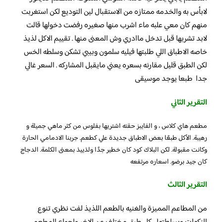
لابأس به والخدمه ممتازه من الاستقبال لين التوديع لكن استغربت
منهم كان معي علبه ماء اشرب منها صغيره رفضت دخولها قالت
لابد تشربها قبل تدخل ماادري وش المعنى منها . تقييم الاكل لذيذ
خاصه الاطباق اللي طلبتها فيليه سلمون وبيبي تشكن وسلطه الخس
لكن الطبق قليل مقارنه بسعره يعني مايقبل المشاركه . السعر غالي
جدا طبعا يوجد موسيقى
التقرير الثاني
مطعم هاي كلاس ، و الفايبز حقته اشتريها بفلوس من كثر ماهي جميلة و
رهيبة. الأكل طبعًا بعض الاطباق جديدة علي كطعم. جربنا الادمامي الحارة
وكانت مقبولة. لكن البلاك كود كان خطير جدًا ولذييذ بمعنى الكلمة. الدجاج
كان جيد برضو. اسعاره مرتفعه
التقرير الثالث
من المطاعم المميزة والغنيه بالطعم اللذيذ لفت نظري تنوع