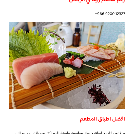
رقم مطعم روكا في الرياض
افضل اطباق المطعم
مطعم ياباني جلساته جميله وواسعه واستقبالهم اكثر من رائع وجميع اللي