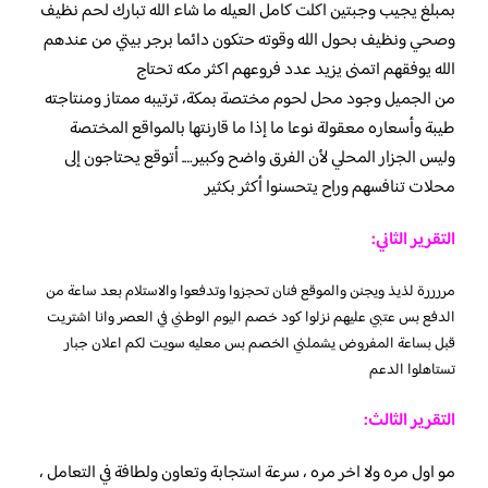
بمبلغ يجيب وجبتين اكلت كامل العيله ما شاء الله تبارك لحم نظيف
وصحي ونظيف بحول الله وقوته حتكون دائما برجر بيتي من عندهم
الله يوفقهم اتمنى يزيد عدد فروعهم اكثر مكه تحتاج
من الجميل وجود محل لحوم مختصة بمكة، ترتيبه ممتاز ومنتاجته
طيبة وأسعاره معقولة نوعا ما إذا ما قارنتها بالمواقع المختصة
وليس الجزار المحلي لأن الفرق واضح وكبير…. أتوقع يحتاجون إلى
محلات تنافسهم وراح يتحسنوا أكثر بكثير
التقرير الثاني:
مررررة لذيذ ويجنن والموقع فنان تحجزوا وتدفعوا والاستلام بعد ساعة من
الدفع بس عتبي عليهم نزلوا كود خصم اليوم الوطني في العصر وانا اشتريت
قبل بساعة المفروض يشملني الخصم بس معليه سويت لكم اعلان جبار
تستاهلوا الدعم
التقرير الثالث:
مو اول مره ولا اخر مره ، سرعة استجابة وتعاون ولطافة في التعامل ،