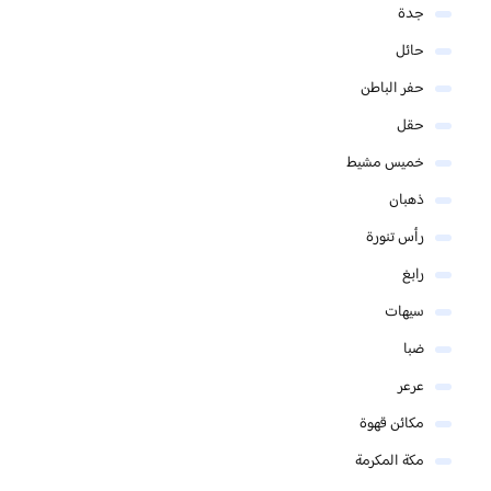
جدة
حائل
حفر الباطن
حقل
خميس مشيط
ذهبان
رأس تنورة
رابغ
سيهات
ضبا
عرعر
مكائن قهوة
مكة المكرمة