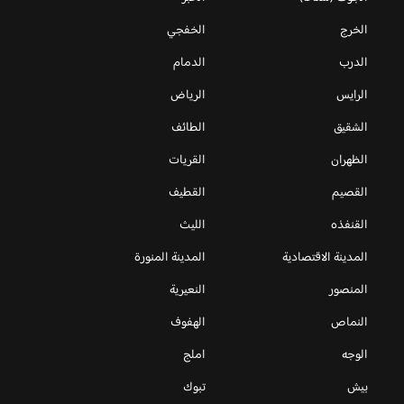
الخرج
الخفجي
الدرب
الدمام
الرايس
الرياض
الشقيق
الطائف
الظهران
القريات
القصيم
القطيف
القنفذه
الليث
المدينة الاقتصادية
المدينة المنورة
المنصور
النعيرية
النماص
الهفوف
الوجه
املج
بيش
تبوك