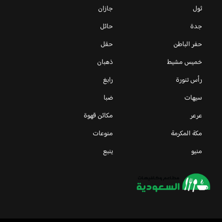
ثول
جازان
جدة
حائل
حفر الباطن
حقل
خميس مشيط
ذهبان
رأس تنورة
رابغ
سيهات
ضبا
عرعر
مكائن قهوة
مكة المكرمة
منوعات
منيو
ينبع