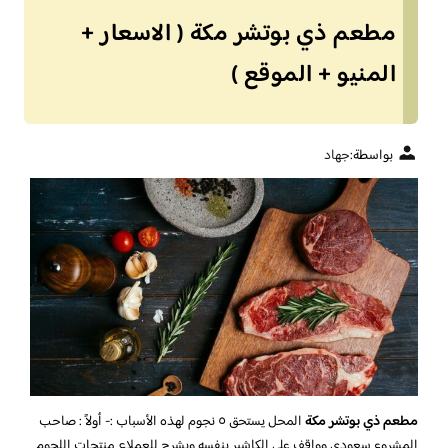
مطعم ذي بوتشر مكة ( الاسعار +
المنيو + الموقع )
بواسطة:
جهاد
مطعم ذي بوتشر مكة
المحل يستحق ٥ نجوم لهذه الأسباب :- أولاً : صاحب
المشروع سعودي وواقف على الكاشير بنفسه ويشرح للعملاء منتجات اللحوم