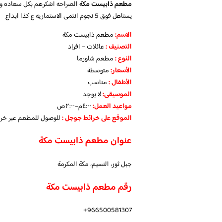
مطعم ذابيست مكة
الصراحه اشكرهم بكل سعاده و فخ
يستاهل فوق 5 نجوم انتمى الاستماريه ع كذا ابداع
الاسم
:
مطعم ذابيست مكة
التصنيف
:
عائلات – افراد
النوع :
مطعم شاورما
الأسعار:
متوسطة
الأطفال
:
مناسب
الموسيقى:
لا يوجد
مواعيد العمل
:
٤:٠٠م–٢:٠٠ص
الموقع على خرائط جوجل
:
للوصول للمطعم عبر خر
عنوان مطعم ذابيست مكة
جبل ثور، النسيم، مكة المكرمة
رقم مطعم ذابيست مكة
966500581307+