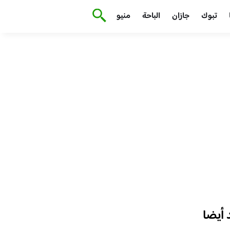
تبوك
جازان
الباحة
منيو
أيضا