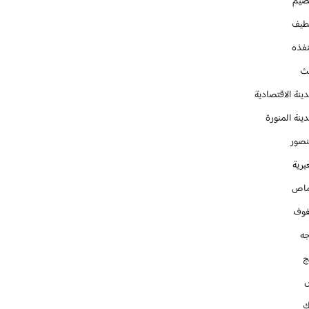
صيم
طيف
نفذه
يث
ينة الاقتصادية
ينة المنورة
نصور
يرية
ماص
فوف
جه
ج
ك