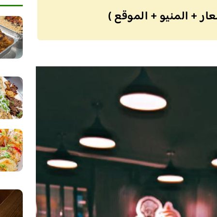
ر + المنيو + الموقع )