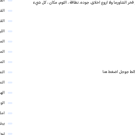
الق
ر الشاورما ولا اروع اخلاق، جوده، نظافة ، الثوم، مكان ، كل شيء
الق
الق
الل
المد
المد
الم
ائط جوجل
اضغط هنا
النع
الن
اله
الو
امل
بيش
تبو