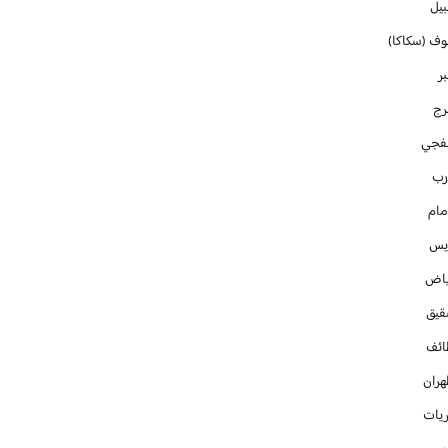
بيل
وف (سكاكا)
ر
رج
فجي
رب
مام
ايس
ياض
قيق
ائف
هران
ريات