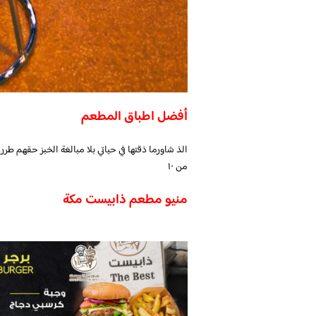
أفضل اطباق المطعم
من ١٠
منيو مطعم ذابيست مكة