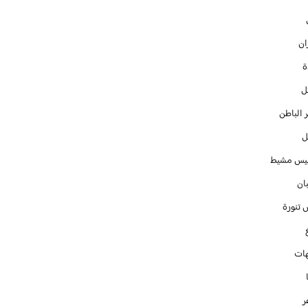
ان
ل
 الباطن
ل
س مشيط
ان
 تنورة
ات
ر