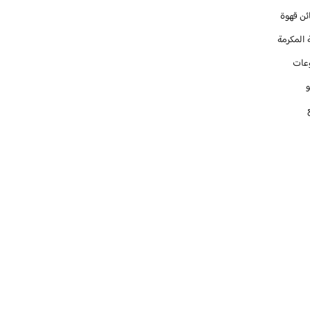
ئن قهوة
 المكرمة
عات
و