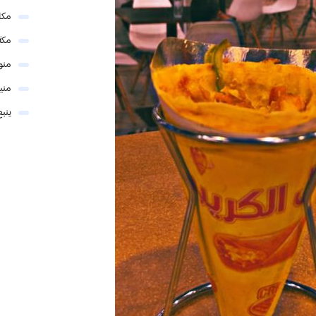
مكا
مكة
منو
مني
ينبع