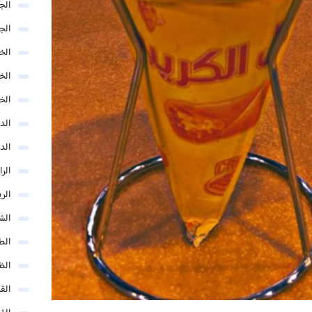
الج
الج
الخب
الخ
الخ
الد
الد
الر
الر
الش
الط
الظ
الق