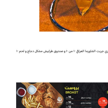
الذ شاورما ذقتها في حياتي بلا مبالغة الخبز حقهم طررري جربت الشاورما العراقي ١٠ من ١٠ و صندوق طرابيش مشكل دجاج و لحم ١٠