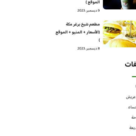
الموقع )
9 ديسمبر، 2023
مطعم شيخ برغر مكة
(الأسعار + المنيو + الموقع
)
8 ديسمبر، 2023
فات
 عريش
حساء
حة
يعة