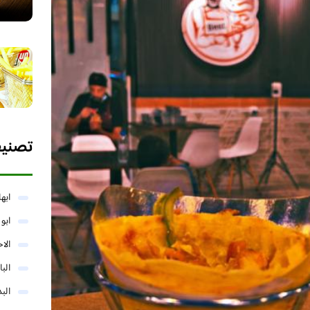
تصني
ابها
ابو
الا
البا
البد