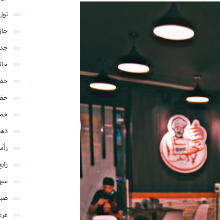
ثول
جاز
جدة
حائ
حفر
حق
خمي
ذهب
رأس
رابغ
سيه
ضبا
عرع