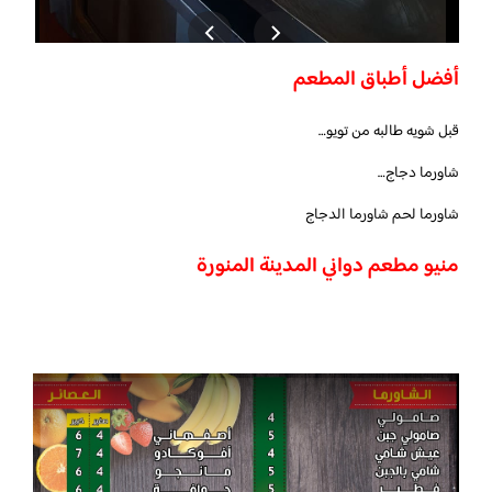
أفضل أطباق المطعم
قبل شويه طالبه من تويو…
شاورما دجاج…
شاورما لحم شاورما الدجاج
منيو مطعم دواني المدينة المنورة