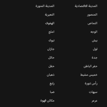
المدينة الاقتصادية
المدينة المنورة
المنصور
النعيرية
النماص
الهفوف
الوجه
املج
بيش
تبوك
ثول
جازان
جدة
حائل
حفر الباطن
حقل
خميس مشيط
ذهبان
رأس تنورة
رابغ
سيهات
ضبا
عرعر
مكائن قهوة