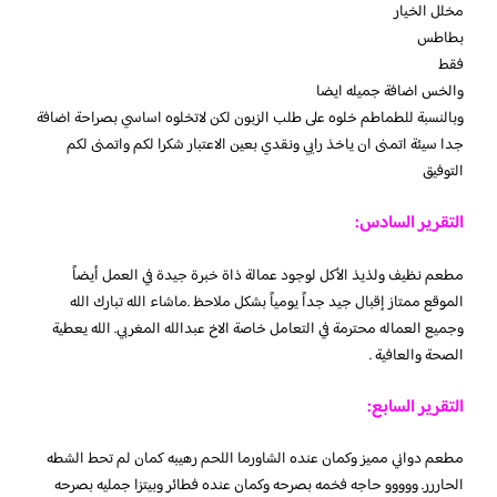
مخلل الخيار
بطاطس
فقط
والخس اضافة جميله ايضا
وبالنسبة للطماطم خلوه على طلب الزبون لكن لاتخلوه اساسي بصراحة اضافة
جدا سيئة اتمنى ان ياخذ رايي ونقدي بعين الاعتبار شكرا لكم واتمنى لكم
التوفيق
التقرير السادس:
مطعم نظيف ولذيذ الأكل لوجود عمالة ذاة خبرة جيدة في العمل أيضاً
الموقع ممتاز إقبال جيد جداً يومياً بشكل ملاحظ .ماشاء الله تبارك الله
وجميع العماله محترمة في التعامل خاصة الاخ عبدالله المغربي. الله يعطية
الصحة والعافية .
التقرير السابع:
مطعم دواني مميز وكمان عنده الشاورما اللحم رهيبه كمان لم تحط الشطه
الحاررر. ووووو حاجه فخمه بصرحه وكمان عنده فطائر وبيتزا جمليه بصرحه