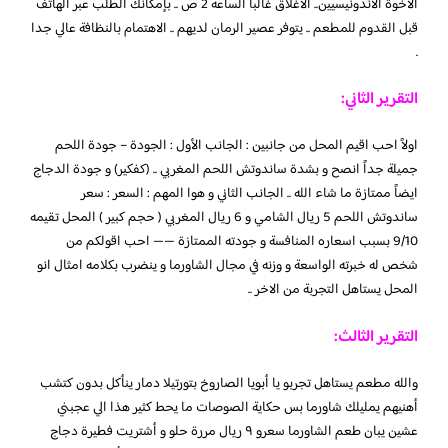
الاخوة الاندونيسيين.. الاغلاق غالبا الساعة 2 ص .. بإمكانك الطلب عبر الهاتف
قبل القدوم للمطعم .. يتوفر عصير الرمان لديهم .. الاهتمام بالنظافة عالي جدا
.
التقرير الثاني:
اولاً احب اقيم المحل من جانبين : الجانب الأول : الجودة – جودة اللحم
جميلة جداً انصح و بشدة ساندوتش اللحم المغربي .. (كفكير) و جودة الدجاج
ايضاً ممتازة ما شاء الله .. الجانب الثاني و هوا المهم : السعر : سعر
ساندوتش اللحم 5 ريال الشامي و 6 ريال المغربي ( حجم كبير ) المحل تقيمه
9/10 بسبب اسعاره المنافسة و جودته الممتازة —— احب اقولكم من
شخص له خبرته الواسعة و وزنه في مجال الشاورما و ينضرب بكلامه امثال انو
المحل يستاهل التجربة من الاخر ..
التقرير الثالث:
والله مطعم يستاهل تجربو يا أبويا الصاروخ بتورتيلا دمار ينأكل بدون كتشب
أهنيهم يمليلك شاورما بس حكاية الصوصات ما يحط كثير هذا الي عجبني
عشين يبان طعم الشاورما سعرو ٩ ريال مررة حلو و أشتريت فطيرة دجاج