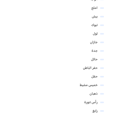
املج
بيش
تبوك
ثول
جازان
جدة
حائل
حفر الباطن
حقل
خميس مشيط
ذهبان
رأس تنورة
رابغ