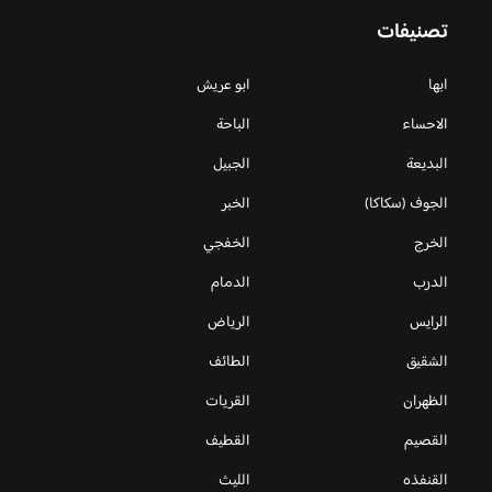
تصنيفات
ابها
ابو عريش
الاحساء
الباحة
البديعة
الجبيل
الجوف (سكاكا)
الخبر
الخرج
الخفجي
الدرب
الدمام
الرايس
الرياض
الشقيق
الطائف
الظهران
القريات
القصيم
القطيف
القنفذه
الليث