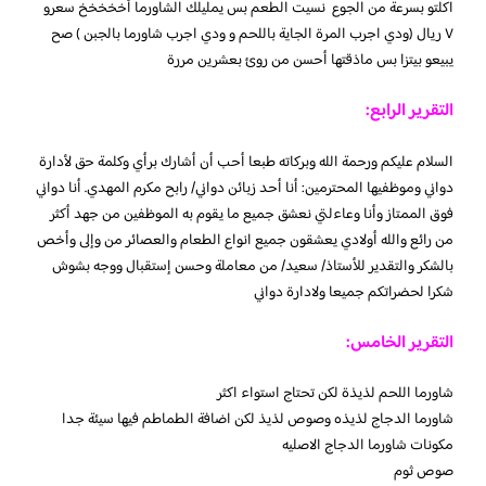
اكلتو بسرعة من الجوع نسيت الطعم بس يمليلك الشاورما أخخخخخ سعرو
٧ ريال (ودي اجرب المرة الجاية باللحم و ودي اجرب شاورما بالجبن ) صح
يبيعو بيتزا بس ماذقتها أحسن من روئ بعشرين مررة
التقرير الرابع:
السلام عليكم ورحمة الله وبركاته طبعا أحب أن أشارك برأي وكلمة حق لأدارة
دواني وموظفيها المحترمين: أنا أحد زبائن دواني/ رابح مكرم المهدي. أنا دواني
فوق الممتاز وأنا وعاءلتي نعشق جميع ما يقوم به الموظفين من جهد أكثر
من رائع والله أولادي يعشقون جميع انواع الطعام والعصائر من وإلى وأخص
بالشكر والتقدير للأستاذ/ سعيد/ من معاملة وحسن إستقبال ووجه بشوش
شكرا لحضراتكم جميعا ولادارة دواني
التقرير الخامس:
شاورما اللحم لذيذة لكن تحتاج استواء اكثر
شاورما الدجاج لذيذه وصوص لذيذ لكن اضافة الطماطم فيها سيئة جدا
مكونات شاورما الدجاج الاصليه
صوص ثوم