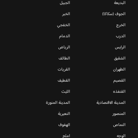
البديعة
الجبيل
الجوف (سكاكا)
الخبر
الخرج
الخفجي
الدرب
الدمام
الرايس
الرياض
الشقيق
الطائف
الظهران
القريات
القصيم
القطيف
القنفذه
الليث
المدينة الاقتصادية
المدينة المنورة
المنصور
النعيرية
النماص
الهفوف
الوجه
املج