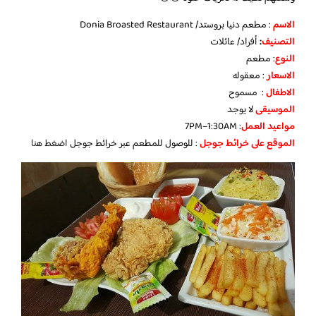
الاسم
: مطعم دنيا بروستد/ Donia Broasted Restaurant
التصنيف
:
أفراد/ عائلات
النوع
: مطعم
الاسعار
: معقوله
الاطفال
: مسموح
الموسيقى
لا يوجد
مواعيد العمل
: 7PM–1:30AM
الموقع على خرائط جوجل
: للوصول للمطعم عبر خرائط جوجل
اضغط هنا