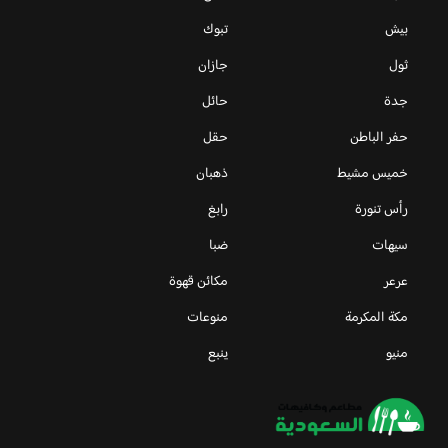
بيش
تبوك
ثول
جازان
جدة
حائل
حفر الباطن
حقل
خميس مشيط
ذهبان
رأس تنورة
رابغ
سيهات
ضبا
عرعر
مكائن قهوة
مكة المكرمة
منوعات
منيو
ينبع