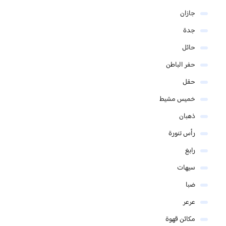
جازان
جدة
حائل
حفر الباطن
حقل
خميس مشيط
ذهبان
رأس تنورة
رابغ
سيهات
ضبا
عرعر
مكائن قهوة