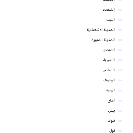
القنفذه
الليث
المدينة الاقتصادية
المدينة المنورة
المنصور
النعيرية
النماص
الهفوف
الوجه
املج
بيش
تبوك
ثول