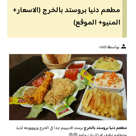
مطعم دنيا بروستد بالخرج (الاسعار+
المنيو+ الموقع)
بواسطة:
raid
مطعم دنيا بروستد بالخرج
برستد قدييييم جدا في الخرج ورووووعه لذيذ
وشغلهم نظيف له ذكريات حلوه 😍😍