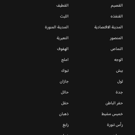
القصيم
القطيف
القنفذه
الليث
المدينة الاقتصادية
المدينة المنورة
المنصور
النعيرية
النماص
الهفوف
الوجه
املج
بيش
تبوك
ثول
جازان
جدة
حائل
حفر الباطن
حقل
خميس مشيط
ذهبان
رأس تنورة
رابغ