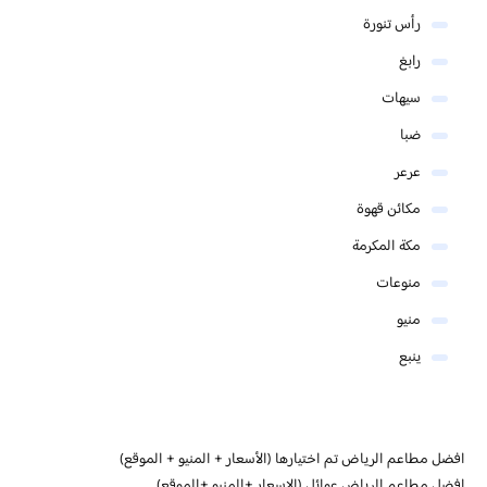
رأس تنورة
رابغ
سيهات
ضبا
عرعر
مكائن قهوة
مكة المكرمة
منوعات
منيو
ينبع
افضل مطاعم الرياض تم اختيارها (الأسعار + المنيو + الموقع)
افضل مطاعم الرياض عوائل (الاسعار +المنيو +الموقع)