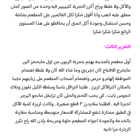
والأكل ولا غلطة وراح أكرر التجربة كثييييير فيه وحده من الصور كمان
معلق عليه اتعب وانا أقول شكرا لكل القائمين على المطعم بشاشة
وحسن استقبال وجودة أكل اتمنى أن يحافظو على هذا المستوى
الرائع شكرا شكرا شكرا
التقرير الثالث:
أول مطعم بالمدينه يهتم بتجربة الزبون من اول مايحجز الين
مايخرج الافتتاح كان تجريبي وما شاء الله كان ولا غلطة اهتمام
الموظفة إلهام و حرص واهتمام أصحاب المطعم على زباينهم حبّبنا
بالمكان اكترالأكل لزيزز .. طلبنا الترافل باستا وسلطة الكيل تفوزز وبلاك
انجوس بايت .. للي يحب اللحم والحلى كان ترايفل مانجو البرجر
احترنا فيه .. فطلبنا سلايدرز ٣ قطع صغيرة .. وكانت لزيزة كمية الأكل
في الطبق ممتازة تنفع للـمشاركة الاسعار متوسطة ومناسبة مقارنة
بالخدمة والجودة اجواء المطعم حلوة ومريحة بإذن الله راح نكرر
الزيارة مرا تانيه