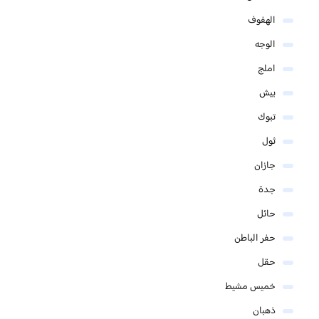
الهفوف
الوجه
املج
بيش
تبوك
ثول
جازان
جدة
حائل
حفر الباطن
حقل
خميس مشيط
ذهبان