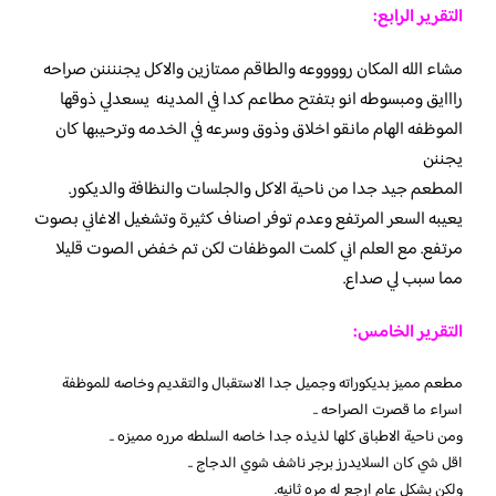
التقرير الرابع:
مشاء الله المكان رووووعه والطاقم ممتازين والاكل يجننننن صراحه
رااايق ومبسوطه انو بتفتح مطاعم كدا في المدينه يسعدلي ذوقها
الموظفه الهام مانقو اخلاق وذوق وسرعه في الخدمه وترحيبها كان
يجننن
المطعم جيد جدا من ناحية الاكل والجلسات والنظافة والديكور.
يعيبه السعر المرتفع وعدم توفر اصناف كثيرة وتشغيل الاغاني بصوت
مرتفع. مع العلم اني كلمت الموظفات لكن تم خفض الصوت قليلا
مما سبب لي صداع.
التقرير الخامس:
مطعم مميز بديكوراته وجميل جدا الاستقبال والتقديم وخاصه للموظفة
اسراء ما قصرت الصراحه ..
ومن ناحية الاطباق كلها لذيذه جدا خاصه السلطه مرره مميزه ..
اقل شي كان السلايدرز برجر ناشف شوي الدجاج ..
ولكن بشكل عام ارجع له مره ثانيه.