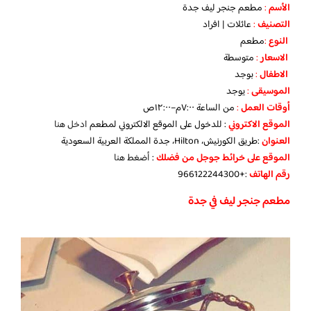
الأسم
:
مطعم جنجر ليف جدة
التصنيف
:
عائلات | افراد
النوع
:
مطعم
الاسعار
:
متوسطة
الاطفال
:
بوجد
الموسيقى
:
يوجد
‏أوقات العمل
:
من الساعة ٧:٠٠م–١٢:٠٠ص
الموقع الاكتروني
: للدخول على الموقع الالكتروني لمطعم
ادخل هنا
العنوان
:طريق الكورنيش، Hilton، جدة المملكة العربية السعودية
الموقع على خرائط جوجل من فضلك
:
أضغط هنا
رقم الهاتف
:+966122244300
مطعم جنجر ليف في جدة