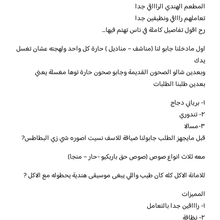
المطعم الهندي الراااقي جدا
تعاملهم راااقي ونظيفين جدا
رح اقول تفاصيل كاملة في ناس تهتم فيها…
اول مادخلنا جابو لنا (مناشف – مناديل ) حارة كل واحد ولهجته عشان تغسل
يدك
وبعدين شالو الصحون القديمة وجابو صحون حارة توها مغسلة يعني
بعدين طلبنا الطلبات
١- برياني دجاج
٢- تندوري
٣-مسالا
قبل مايجهز الطلب جابولنا ضيافة للاسف نسيت اصوره شي زي البطاطس?
معه ثلاث انواع صوص (صوص حق باربكيو -حار – منجا)
للامانة الاكل كله كان طيب واللي يبغى موسيقى هندية يحطوله مع الاكل ?
المميزات
١- راااقين جدا بالتعامل
٢- نظافة