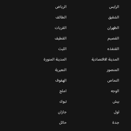
الرايس
الرياض
الشقيق
الطائف
الظهران
القريات
القصيم
القطيف
القنفذه
الليث
المدينة الاقتصادية
المدينة المنورة
المنصور
النعيرية
النماص
الهفوف
الوجه
املج
بيش
تبوك
ثول
جازان
جدة
حائل