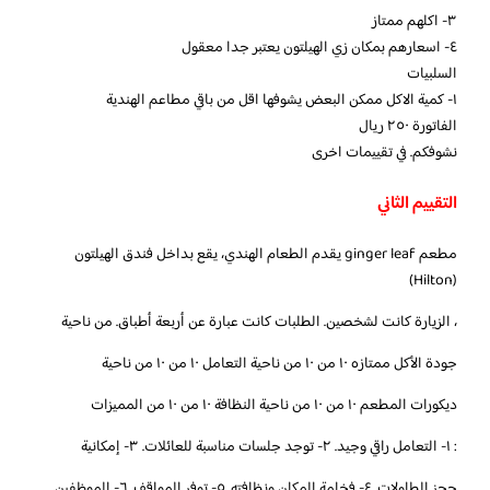
٣- اكلهم ممتاز
٤- اسعارهم بمكان زي الهيلتون يعتبر جدا معقول
السلبيات
١- كمية الاكل ممكن البعض يشوفها اقل من باقي مطاعم الهندية
الفاتورة ٢٥٠ ريال
نشوفكم. في تقييمات اخرى
التقييم الثاني
مطعم ginger leaf يقدم الطعام الهندي، يقع بداخل فندق الهيلتون
(Hilton)
، الزيارة كانت لشخصين. الطلبات كانت عبارة عن أربعة أطباق. من ناحية
جودة الأكل ممتازه ١٠ من ١٠ من ناحية التعامل ١٠ من ١٠ من ناحية
ديكورات المطعم ١٠ من ١٠ من ناحية النظافة ١٠ من ١٠ من المميزات
: ١- التعامل راقي وجيد. ٢- توجد جلسات مناسبة للعائلات. ٣- إمكانية
حجز الطاولات. ٤- فخامة المكان ونظافته. ٥- توفر المواقف. ٦- الموظفين