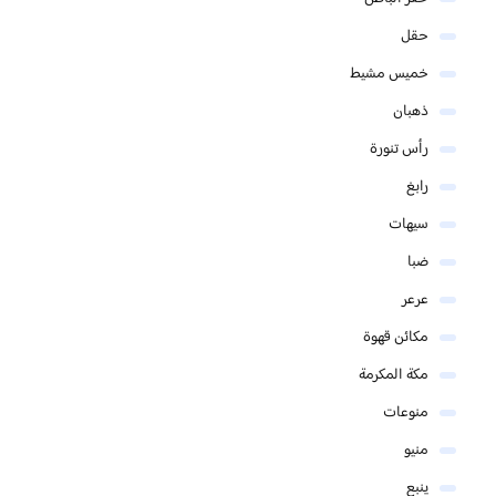
حقل
خميس مشيط
ذهبان
رأس تنورة
رابغ
سيهات
ضبا
عرعر
مكائن قهوة
مكة المكرمة
منوعات
منيو
ينبع