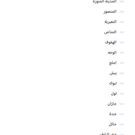
المدينة المنورة
المنصور
النعيرية
النماص
الهفوف
الوجه
املج
بيش
تبوك
ثول
جازان
جدة
حائل
حفر الباطن