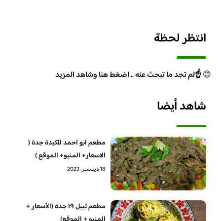
انتظر لحظة
😊
☝️لم تجد ما تبحث عنه .. اضغط هنا وشاهد المزيد
شاهد أيضا
مطعم ابو احمد للكبدة جدة (
الاسعار+ المنيو+ الموقع )
18 ديسمبر، 2023
مطعم تيبل ١٩ جدة (الأسعار +
المنيو + الموقع)