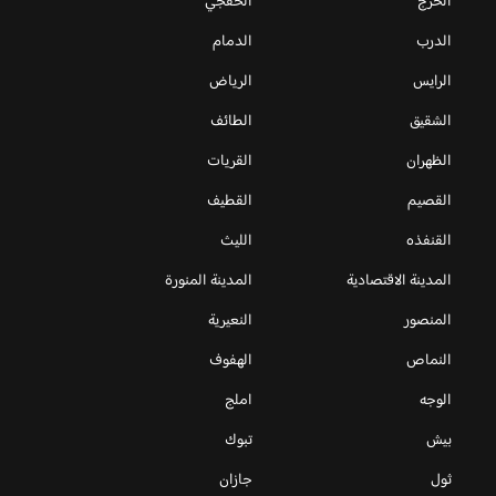
الخرج
الخفجي
الدرب
الدمام
الرايس
الرياض
الشقيق
الطائف
الظهران
القريات
القصيم
القطيف
القنفذه
الليث
المدينة الاقتصادية
المدينة المنورة
المنصور
النعيرية
النماص
الهفوف
الوجه
املج
بيش
تبوك
ثول
جازان