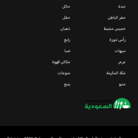
جدة
حائل
حفر الباطن
حقل
خميس مشيط
ذهبان
رأس تنورة
رابغ
سيهات
ضبا
عرعر
مكائن قهوة
مكة المكرمة
منوعات
منيو
ينبع