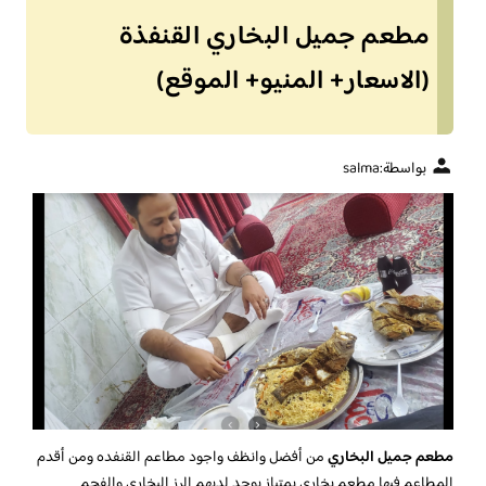
مطعم جميل البخاري القنفذة
(الاسعار+ المنيو+ الموقع)
بواسطة:
salma
مطعم جميل البخاري
من أفضل وانظف واجود مطاعم القنفده ومن أقدم
المطاعم فيها مطعم بخاري بمتياز يوجد لديهم الرز البخاري والفحم