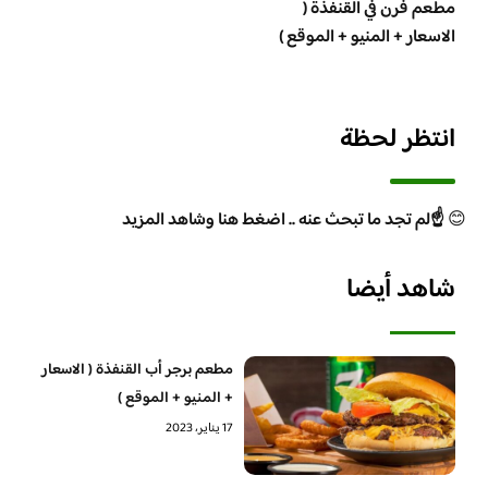
مطعم فرن في القنفذة (
الاسعار + المنيو + الموقع )
انتظر لحظة
😊
☝️لم تجد ما تبحث عنه .. اضغط هنا وشاهد المزيد
شاهد أيضا
مطعم برجر أب القنفذة ( الاسعار
+ المنيو + الموقع )
17 يناير، 2023