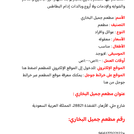
والشوايه والإدمات ولا أروع وبالدات إدام البطاطس
الأسم
: مطعم جميل البخاري
التصنيف
: مطعم
النوع
: عوائل وافراد
الأسعار
: معقوله
الأطفال
: مناسب
الموسيقى
: لايوجد
أوقات العمل
: ١١:٠٠ص–١:٠٠ص
الموقع الإلكتروني
:للدخول إلى الموقع الإلكتروني للمطعم
اضغط هنا
الموقع على خرائط جوجل
: يمكنك معرفة موقع المطعم عبر خرائط
جوجل
من هنا
عنوان مطعم جميل البخاري :
شارع حلي، الأزهار، القنفذة 28821، المملكة العربية السعودية
رقم مطعم جميل البخاري:
+966177322122