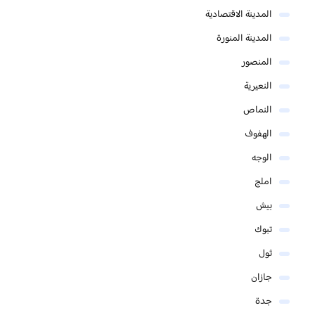
المدينة الاقتصادية
المدينة المنورة
المنصور
النعيرية
النماص
الهفوف
الوجه
املج
بيش
تبوك
ثول
جازان
جدة