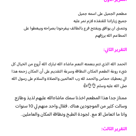
مطعم الجميل على اسمه جميل
جميع زياراتنا للقنفذه لازم نمر عليه
ونتمنى ان يوافق ويفتتح فرع بالطائف بيفرحونا بصراحه وبيغطوا على
المطاعم الله يرزقهم
التقرير الثاني:
الحمد الله الذي تتم بنعمته النعم ماشاء الله تبارك الله أروع من الخيال كل
شيء روعة الطعم المكان النظافة وسرعة التقديم على أن المكان زحمه هذا
الي يعطيك حماس والحمد لله رب العالمين والصلاة والسلام على رسول الله
صلى الله عليه وسلم 👌👌👍
ممتاز جدا هذا المطعم اخذنا سمك ماشاءالله عليهم لذيذ وطازج
وسالت كثير من الموجودين هناك . فقال واحد منهم لي 10 سنوات
وانا ما اتعامل الا مع . لجودة الطبخ ونظافة المكان والعاملين .
التقرير الثالث: