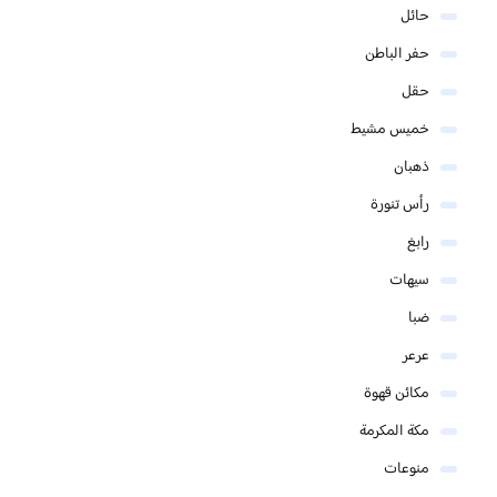
حائل
حفر الباطن
حقل
خميس مشيط
ذهبان
رأس تنورة
رابغ
سيهات
ضبا
عرعر
مكائن قهوة
مكة المكرمة
منوعات