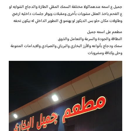
جميل ع اسمه عندهماكولا مختلفة السمك المقلي الطازة والدجاج الشوايه او
ع الفحم ياخذ العقل مشويات بأخرى ومقبلات ويوفر جلسات داخليه ارضي
وطاولات مكان حلو بس الديكور لو يهتمو في التطوير الداخلي له بيكون تحفه
مطعم على اسمه جميل
النظافة والجودة والسرعة والتعامل والذوق
سمك ودجاج بأنواعه والأرز البخاري والبرياني والصيادي والايدامات المتنوعة
وحلى وكنافة ومشروبات