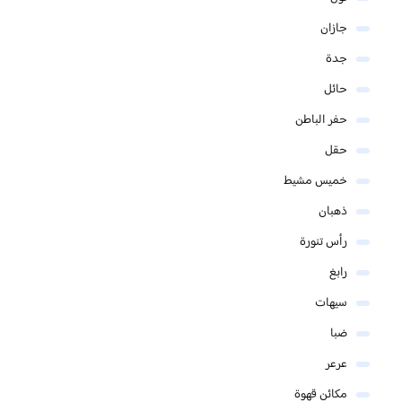
جازان
جدة
حائل
حفر الباطن
حقل
خميس مشيط
ذهبان
رأس تنورة
رابغ
سيهات
ضبا
عرعر
مكائن قهوة