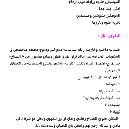
الموسيقى هاديه ورايقه موب ازعاج
الاكل جيد جدا
الموظفين بشوشين ومبتسمين
تجربه حلوه وبكررها
التقرير الثاني:
جلسات داخلية وخارجيه رايقه بشاشات-منيو كبير ومنوع-مطعم متخصص في
المشويات المدخنه بس حاليا نزلو اطباق فطور وصارو يفتحون من ٧ الصباح-
خبز طازج-الاطباق كبيرة وتكفي اكثر من شخص وتنفع للجمعات-من الاطباق
الي جربت/
فطور كونتيننتال٤٩:فطورمنوع.
شكشوكة١٨
حمسة حلوم١٨
حمسة باذنجان١٨ وفول٣٠
مسبحه٣٥
قهوة ١٠
>المكان حلو في الصباح وهادي وحتى لو تبي تتقهوى وتحلي مو شرط تاكل
عادي وانشالله ارجع لهم واغطي باقي الاطباق وسلامتكم✋🏼.