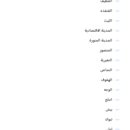
القطيف
القنفذه
الليث
المدينة الاقتصادية
المدينة المنورة
المنصور
النعيرية
النماص
الهفوف
الوجه
املج
بيش
تبوك
ثول