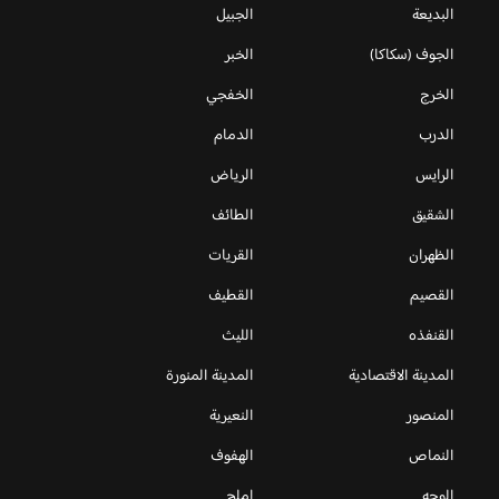
البديعة
الجبيل
الجوف (سكاكا)
الخبر
الخرج
الخفجي
الدرب
الدمام
الرايس
الرياض
الشقيق
الطائف
الظهران
القريات
القصيم
القطيف
القنفذه
الليث
المدينة الاقتصادية
المدينة المنورة
المنصور
النعيرية
النماص
الهفوف
الوجه
املج