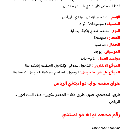
فقط الحمص كان عادي ،السعر معقول .
الإسم
:
مطعم تو ايه دو اميتشي الرياض
التصنيف
:
مجموعات/ أفراد
النوع
:
مطعم شعبي بنكهة ايطالية
الأسعار
:
متوسطة
الأطفال
:
مناسب
الموسيقى
:
يوجد
مواعيد العمل
:
٤:٠٠م–١:٠٠ص
الموقع الالكتروني
:
للدخول للموقع الإلكتروني للمطعم
إضغط هنا
الموقع على خرائط جوجل
:
للوصول للمطعم عبر خرائط جوجل ا
ضغط هنا
عنوان مطعم تو ايه دو اميتشي الرياض
طريق التخصصي، جنوب طريق مكة – المعذر سكوير – خلف البنك الاول ،،
الرياض
رقم مطعم تو ايه دو اميتشي
966544266010+