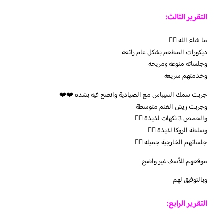
التقرير الثالث:
ما شاء الله 👌🏻
ديكورات المطعم بشكل عام رائعه
وجلساته منوعه ومريحه
وخدمتهم سريعه
جربت سمك السيباس مع الصيادية وانصح فيه بشده ❤️❤️
وجربت ريش الغنم متوسطة
والحمص 3 نكهات لذيذة 👌🏻
وسلطة الروكا لذيذة 👌🏻
جلساتهم الخارجية جميله 👍🏻
موقعهم للأسف غير واضح
وبالتوفيق لهم
التقرير الرابع: