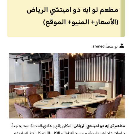
مطعم تو ايه دو اميتشي الرياض
(الأسعار+ المنيو+ الموقع)
بواسطة:
ahmed
مطعم تو ايه دو اميتشي الرياض
المكان رائع و هادي،الخدمة ممتازه جداً،
جلسات داخليه وخارجية، مسموح الاطفال، الاكل راااائع كل الاطباق لذيذه