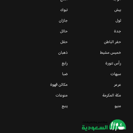
بيش
تبوك
ثول
جازان
جدة
حائل
حفر الباطن
حقل
خميس مشيط
ذهبان
رأس تنورة
رابغ
سيهات
ضبا
عرعر
مكائن قهوة
مكة المكرمة
منوعات
منيو
ينبع