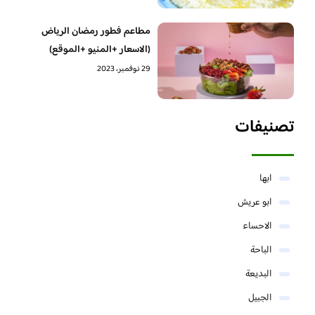
مطاعم فطور رمضان الرياض
(الاسعار +المنيو +الموقع)
29 نوفمبر، 2023
تصنيفات
ابها
ابو عريش
الاحساء
الباحة
البديعة
الجبيل