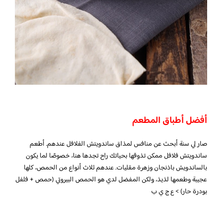
أفضل أطباق المطعم
صار لي سنة أبحث عن منافس لمذاق ساندويتش الفلافل عندهم. أطعم
ساندويتش فلافل ممكن تذوقها بحياتك راح تجدها هنا، خصوصًا لما يكون
بالساندويش باذنجان وزهرة مقليات. عندهم ثلاث أنواع من الحمص، كلها
عجيبة وطعمها لذيذ، ولكن المفضل لدي هو الحمص البيروتي (حمص + فلفل
بودرة حار) > ع ج ي ب