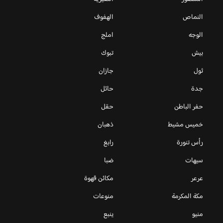
النماص
الهفوف
الوجه
املج
بيش
تبوك
ثول
جازان
جدة
حائل
حفر الباطن
حقل
خميس مشيط
ذهبان
رأس تنورة
رابغ
سيهات
ضبا
عرعر
مكائن قهوة
مكة المكرمة
منوعات
منيو
ينبع