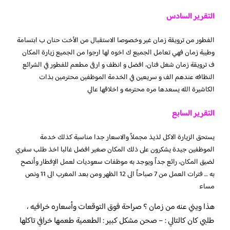
التقرير السادس
الفطور من ترويقة زمان غير وخصوصا الاستقبال من الأخت حنان ب ابتسامة
وطيبة زمان فهي تعامل الجميع ك اخوه لها ارجوا من الجميع زيارة المكان
ف ترويقة زمان شغل فنان، افضل و انظف و ارقى مطعم للفطور في الشرائع
النظافه عندهم الف و سريعين في الخدمة الموظفين محترمين بذات
الكاشيرة الله يسعدها مره محترمه و اخلاقها عالي
التقرير السابع
يستحق الزيارة الاكل لذيذ مجملاً والاسعار جدا مناسبة كذلك خدمة
الموظفين جيدة يشكرون على ذلك المكان صغير افضل غالبا اخذ طلب سفري
لضيق المكان، رائع جداً ويوجد به موظفات سعوديات لعمل الإفطار وأنصح
به … فترات العمل من 7 صباحاً الى 12 الظهر ومن بعد المغرب الى 11 ونص
مساء
هذا ويني عنه من زمان ؟ صراحة فوق التوقعات وأسعاره خرافيه ،
طلبي كان كالتالي : – صحن مشكل كبير : الطعمية طعمها خرافي تاكلها