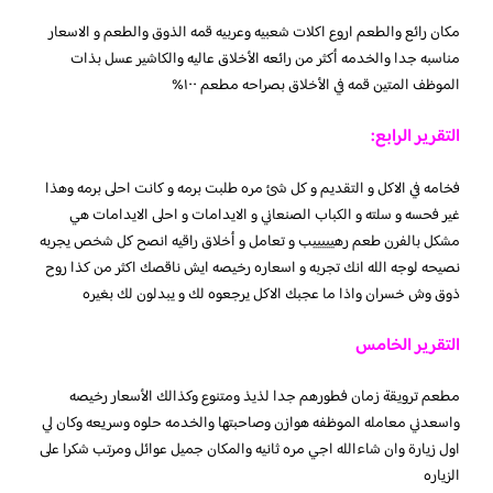
مكان رائع والطعم اروع اكلات شعبيه وعربيه قمه الذوق والطعم و الاسعار
مناسبه جدا والخدمه أكثر من رائعه الأخلاق عاليه والكاشير عسل بذات
الموظف المتين قمه في الأخلاق بصراحه مطعم ١٠٠%
التقرير الرابع:
فخامه في الاكل و التقديم و كل شئ مره طلبت برمه و كانت احلى برمه وهذا
غير فحسه و سلته و الكباب الصنعاني و الايدامات و احلى الايدامات هي
مشكل بالفرن طعم رهيييييب و تعامل و أخلاق راقيه انصح كل شخص يجربه
نصيحه لوجه الله انك تجربه و اسعاره رخيصه ايش ناقصك اكثر من كذا روح
ذوق وش خسران واذا ما عجبك الاكل يرجعوه لك و يبدلون لك بغيره
التقرير الخامس
مطعم ترويقة زمان فطورهم جدا لذيذ ومتنوع وكذالك الأسعار رخيصه
واسعدني معامله الموظفه هوازن وصاحبتها والخدمه حلوه وسريعه وكان لي
اول زيارة وان شاءالله اجي مره ثانيه والمكان جميل عوائل ومرتب شكرا على
الزياره