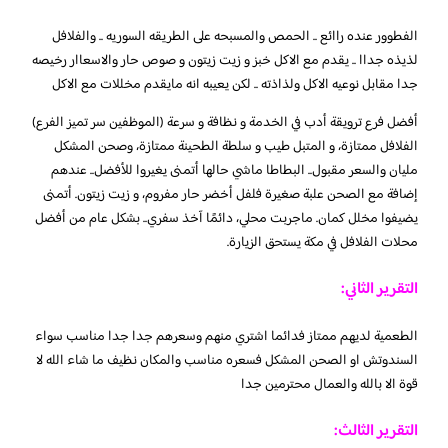
الفطوور عنده راائع .. الحمص والمسبحه على الطريقه السوريه .. والفلافل
لذيذه جداا .. يقدم مع الاكل خبز و زيت زيتون و صوص حار والاسعاار رخيصه
جدا مقابل نوعيه الاكل ولذاذته .. لكن يعيبه انه مايقدم مخللات مع الاكل
أفضل فرع ترويقة أدب في الخدمة و نظافة و سرعة (الموظفين سر تميز الفرع)
الفلافل ممتازة، و المتبل طيب و سلطة الطحينة ممتازة، وصحن المشكل
مليان والسعر مقبول.. البطاطا ماشي حالها أتمنى يغيروا للأفضل.. عندهم
إضافة مع الصحن علبة صغيرة فلفل أخضر حار مفروم، و زيت زيتون. أتمنى
يضيفوا مخلل كمان. ماجربت محلي، دائمًا آخذ سفري.. بشكل عام من أفضل
محلات الفلافل في مكة يستحق الزيارة.
التقرير الثاني:
الطعمية لديهم ممتاز فدائما اشتري منهم وسعرهم جدا جدا مناسب سواء
السندوتش او الصحن المشكل فسعره مناسب والمكان نظيف ما شاء الله لا
قوة الا بالله والعمال محترمين جدا
التقرير الثالث: