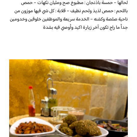
لحالها – حمسة باذنجان : مطبوخ صح ومليان نكهات – حمص
باللحم : حمص لذيذ ولحم نظيف – قلابة : كل شي فيها موزون من
ناحية صلصة وكشنه – الخدمة سريعة والموظفين خلوقين وخدومين
جداً ما راح تكون آخر زيارة اكيد وأوصي فيه بشدة