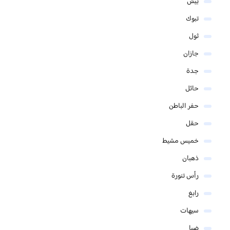
بيش
تبوك
ثول
جازان
جدة
حائل
حفر الباطن
حقل
خميس مشيط
ذهبان
رأس تنورة
رابغ
سيهات
ضبا