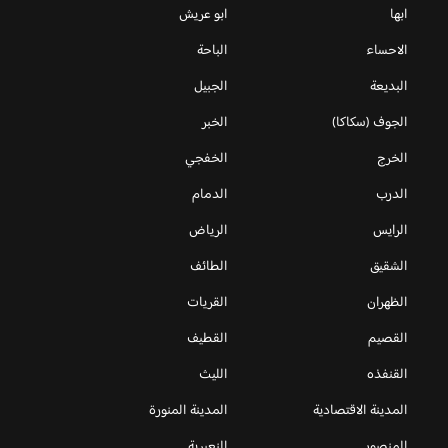
ابها
ابو عريش
الاحساء
الباحة
البديعة
الجبيل
الجوف (سكاكا)
الخبر
الخرج
الخفجي
الدرب
الدمام
الرايس
الرياض
الشقيق
الطائف
الظهران
القريات
القصيم
القطيف
القنفذه
الليث
المدينة الاقتصادية
المدينة المنورة
المنصور
النعيرية