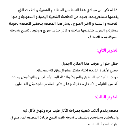
اذا لم تكن من مرتادي هذا النمط من المطاعم الشعبية و الاكلات التي
يقدمها ستشعر بنمط جديد من الاطعمة الشعبية اليمنية و السعودية و منها
الفحسة و السلتة و الخبز الملوح .. يمتاز هذا المطعم بتحضير الاطعمة بجودة
ممتازة و السرعة بتقديمها ساخنة و كادر خدمة سريع و ودود .. يُنصح بتجربته
لمعرفة هذه الاصناف
التقرير الثاني:
حظي حلو اني عرفت هذا المكان الجميل
جميع الأطباق لذيذة اختار بشكل عشوائي وثق انه بيعجبك.
جربت ..الكبدة و المطبق والعريكة والدقة اليمانية بالجبن والتونة وكل وحدة
ألذ من الثانية، والأسعار معقولة جدا واشكر المقدم ماجد وكل العاملين.
التقرير الثالث:
مطعم يقدم أكلات شعبية بصراحة الأكل طيب مره وتتهنى تأكل فيه
والعاملين محترمين ونشيطين.. تجربة رائعة انصح بزيارة المطعم لمن هم في
زيارة للمدينة المنورة.