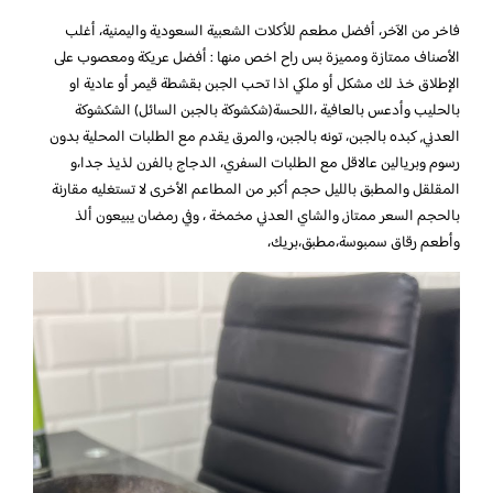
فاخر من الآخر، أفضل مطعم للأكلات الشعبية السعودية واليمنية، أغلب
الأصناف ممتازة ومميزة بس راح اخص منها : أفضل عريكة ومعصوب على
الإطلاق خذ لك مشكل أو ملكي اذا تحب الجبن بقشطة قيمر أو عادية او
بالحليب وأدعس بالعافية ،اللحسة(شكشوكة بالجبن السائل) الشكشوكة
العدني, كبده بالجبن، تونه بالجبن، والمرق يقدم مع الطلبات المحلية بدون
رسوم وبريالين عالاقل مع الطلبات السفري، الدجاج بالفرن لذيذ جدا،و
المقلقل والمطبق بالليل حجم أكبر من المطاعم الأخرى لا تستغليه مقارنة
بالحجم السعر ممتاز, والشاي العدني مخمخة ، وفي رمضان يبيعون ألذ
وأطعم رقاق سمبوسة،مطبق،بريك،