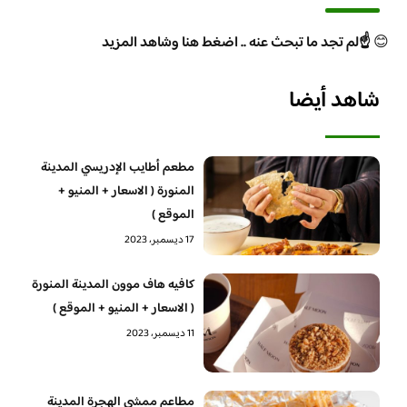
😊
☝️لم تجد ما تبحث عنه .. اضغط هنا وشاهد المزيد
شاهد أيضا
مطعم أطايب الإدريسي المدينة
المنورة ( الاسعار + المنيو +
الموقع )
17 ديسمبر، 2023
كافيه هاف موون المدينة المنورة
( الاسعار + المنيو + الموقع )
11 ديسمبر، 2023
مطاعم ممشى الهجرة المدينة