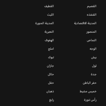
القصيم
القطيف
القنفذه
الليث
المدينة الاقتصادية
المدينة المنورة
المنصور
النعيرية
النماص
الهفوف
الوجه
املج
بيش
تبوك
ثول
جازان
جدة
حائل
حفر الباطن
حقل
خميس مشيط
ذهبان
رأس تنورة
رابغ