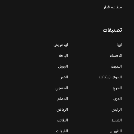
مطاعم قطر
تصنيفات
ابها
ابو عريش
الاحساء
الباحة
البديعة
الجبيل
الجوف (سكاكا)
الخبر
الخرج
الخفجي
الدرب
الدمام
الرايس
الرياض
الشقيق
الطائف
الظهران
القريات