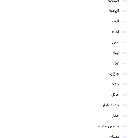
النماص
الهفوف
الوجه
املج
بيش
تبوك
ثول
جازان
جدة
حائل
حفر الباطن
حقل
خميس مشيط
ذهبان