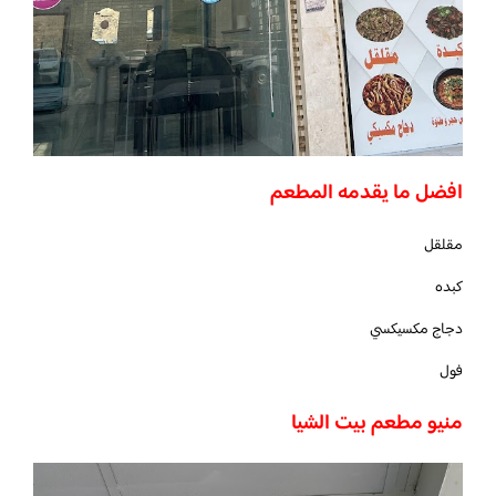
افضل ما يقدمه المطعم
مقلقل
كبده
دجاج مكسيكسي
فول
منيو مطعم بيت الشيا