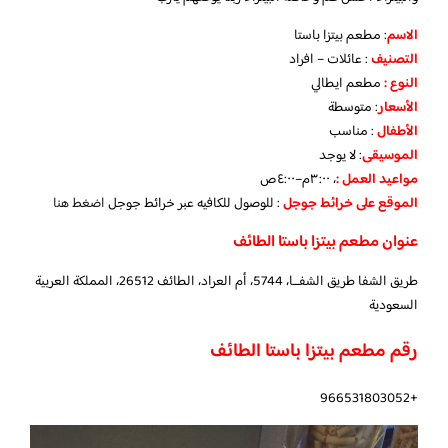
الاسم
: مطعم بيتزا باستا
التصنيف
: عائلات – افراد
النوع :
مطعم ايطالي
الأسعار
:
متوسطة
الأطفال
:
مناسب
الموسيقى
:
لا يوجد
مواعيد العمل :
، ٣:٠٠م–٤:٠٠ص
الموقع على خرائط جوجل
: للوصول للكافيه عبر خرائط جوجل
اضغط هنا
عنوان مطعم بيتزا باستا الطائف
طريق الشفا طريق الشفــا، 5744، أم العراد، الطائف 26512، المملكة العربية
السعودية
رقم مطعم بيتزا باستا الطائف
+966531803052