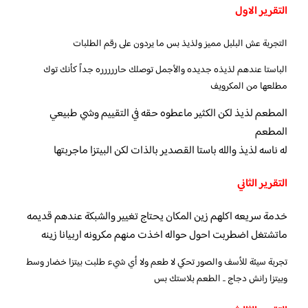
التقرير الاول
التجربة عش البلبل مميز ولذيذ بس ما يردون على رقم الطلبات
الباستا عندهم لذيذه جديده والأجمل توصلك حاررررره جداً كأنك توك
مطلعها من المكرويف
المطعم لذيذ لكن الكثير ماعطوه حقه في التقييم وشي طبيعي
المطعم
له ناسه لذيذ والله باستا القصدير بالذات لكن البيتزا ماجربتها
التقرير الثاني
خدمة سريعه اكلهم زين المكان يحتاج تغيير والشبكة عندهم قديمه
ماتشتغل اضطربت احول حواله اخذت منهم مكرونه اربيانا زينه
تجربة سيئة للأسف والصور تحكي لا طعم ولا أي شيء طلبت بيتزا خضار وسط
وبيتزا رانش دجاج .. الطعم بلاستك بس