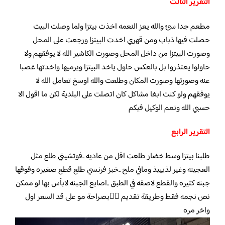
التقرير الثالث
مطعم جدا سئ والله يعز النعمه اخذت بيتزا ولما وصلت البيت
حصلت فيها ذباب ومن قهري اخدت البيتزا ورجعت على المحل
وصورت البيتزا من داخل المحل وصورت الكاشير الله لا يوفقهم ولا
حاولوا يعتذروا بل بالعكس حاول ياخد البيتزا ويرميها واخدتها غصبا
عنه وصورتها وصورت المكان وطلعت والله اوسخ تعامل الله لا
يوفقهم ولو كنت ابغا مشاكل كان اتصلت على البلدية لكن ما اقول الا
حسبي الله ونعم الوكيل فيكم
التقرير الرابع
طلبنا بيتزا وسط خضار طلعت اقل من عاديه ..فوتشيني طلع مثل
العجينه وغير لذيييذ ومافي ملح ..خبز فرنسي طلع قطع صغيره وفوقها
جبنه كثيره والقطع لاصقه في الطبق ..اصابع الجبنه لابأس بها لو ممكن
نص نجمه فقط وطريقة تقديم 👎🏼بصراحة مو على قد السعر اول
واخر مره