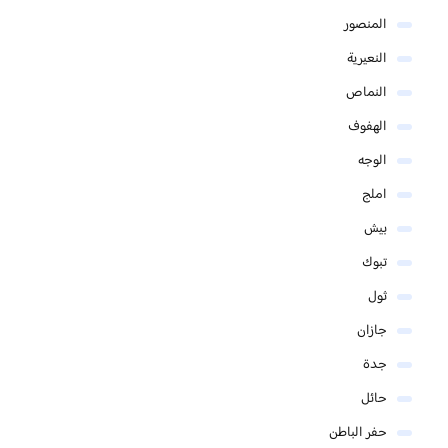
المنصور
النعيرية
النماص
الهفوف
الوجه
املج
بيش
تبوك
ثول
جازان
جدة
حائل
حفر الباطن