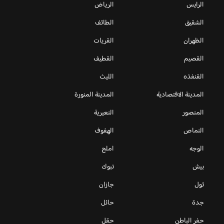
الرايس
الرياض
الشقيق
الطائف
الظهران
القريات
القصيم
القطيف
القنفذه
الليث
المدينة الاقتصادية
المدينة المنورة
المنصور
النعيرية
النماص
الهفوف
الوجه
املج
بيش
تبوك
ثول
جازان
جدة
حائل
حفر الباطن
حقل