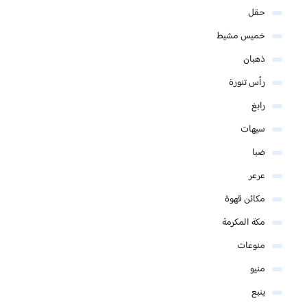
حقل
خميس مشيط
ذهبان
رأس تنورة
رابغ
سيهات
ضبا
عرعر
مكائن قهوة
مكة المكرمة
منوعات
منيو
ينبع