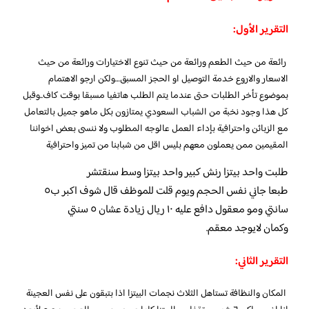
التقرير الأول:
رائعة من حيث الطعم ورائعة من حيث تنوع الاختيارات ورائعة من حيث
الاسعار والاروع خدمة التوصيل او الحجز المسبق…ولكن ارجو الاهتمام
بموضوع تأخر الطلبات حتى عندما يتم الطلب هاتفيا مسبقا بوقت كاف..وقبل
كل هذا وجود نخبة من الشباب السعودي يمتازون بكل ماهو جميل بالتعامل
مع الزبائن واحترافية بإداء العمل عالوجه المطلوب ولا ننسى بعض اخواننا
المقيمين ممن يعملون معهم بليس اقل من شبابنا من تميز واحترافية
طلبت واحد بيتزا رنش كبير واحد بيتزا وسط سنقتشر
طبعا جاني نفس الحجم ويوم قلت للموظف قال شوف اكبر ب٥
سانتي ومو معقول دافع عليه ١٠ ريال زيادة عشان ٥ سنتي
وكمان لايوجد معقم.
التقرير الثاني:
المكان والنظافة تستاهل الثلاث نجمات البيتزا اذا بتبقون على نفس العجينة