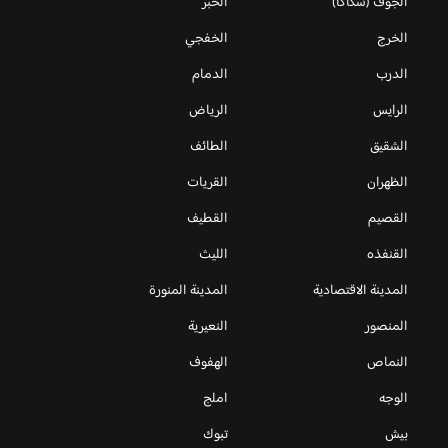
الجوف (سكاكا)
الخبر
الخرج
الخفجي
الدرب
الدمام
الرايس
الرياض
الشقيق
الطائف
الظهران
القريات
القصيم
القطيف
القنفذه
الليث
المدينة الاقتصادية
المدينة المنورة
المنصور
النعيرية
النماص
الهفوف
الوجه
املج
بيش
تبوك