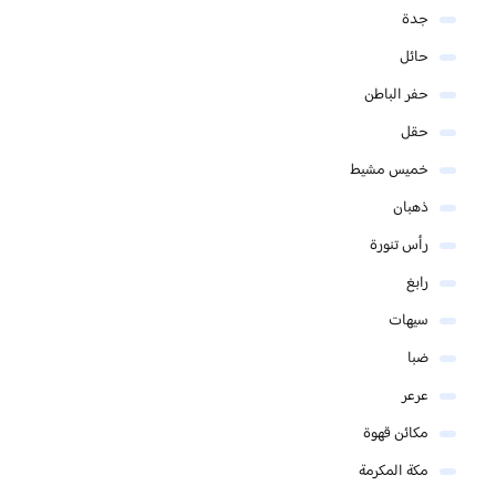
جدة
حائل
حفر الباطن
حقل
خميس مشيط
ذهبان
رأس تنورة
رابغ
سيهات
ضبا
عرعر
مكائن قهوة
مكة المكرمة