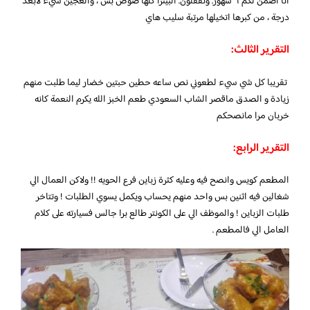
انا اضمن لكم ٦ شهور. وتقفلون. البيتزا كلها صوص بس ، والعجين سيء لأبعد
درجة ، من كبرها اتخيلها مرتبة سليب هاي
التقرير الثالث:
تقريبا كل شي سيء لطعوني نص ساعه حطين حبتين خضار ليما طلبت منهم
زيادة و الصدق ماقصر الشاب السعودي طعم الخبز الله يكرم النعمة كانه
خربان مرا مانصحكم
التقرير الرابع:
المطعم كويس وانصح فيه وعليه كثرة زباين فرع الحويه !! ولاكن العمال الي
شغالين فيه اثنين بس واحد منهم يحساب ويكمل يسوي الطلبات ! وتتاخر
طلبات الزباين ! والموظف الي على الكونتر طالع برا جالس فسيارته على كلام
العامل الي فالمطعم .