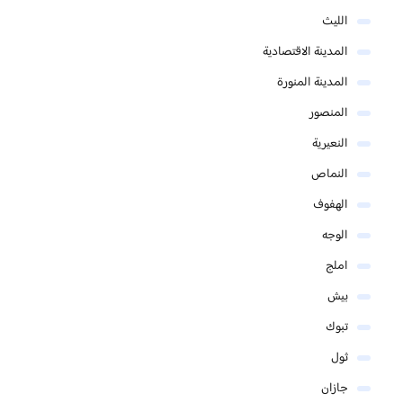
الليث
المدينة الاقتصادية
المدينة المنورة
المنصور
النعيرية
النماص
الهفوف
الوجه
املج
بيش
تبوك
ثول
جازان