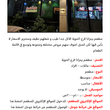
مطعم بيتزانا فرع الحوية
الاكل جدا طيب و شغلهم نظيف ومحترم. الاسعار لا
بأس فيها لكن اتمنى اشوف منهم عروض مختلفه ومتنوعه وتوسع في قائمة
الطعام.
الاسم :
مطعم بيتزانا فرع الحوية
التصنيف
:
عائلات – افراد
النوع :
مطعم
الأسعار
:
متوسطة
الأطفال
:
مناسب
الموسيقى :
لا يوجد
مواعيد العمل :
،،، ١:٠٠م–٢:٠٠ص
الموقع الإلكتروني للمطعم
:
للدخول للموقع الإلكتروني للمطعم
اضغط هنا
الموقع على خرائط جوجل
:
للوصول للمطعم عبر خرائط جوجل
اضغط هنا