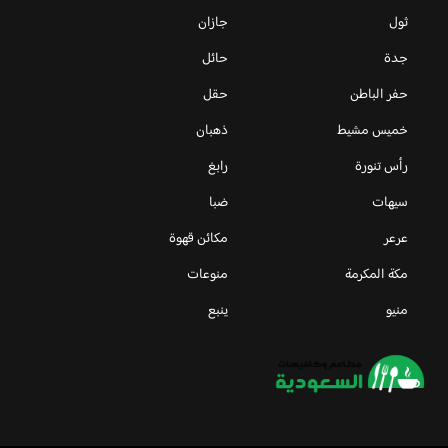
ثول
جازان
جدة
حائل
حفر الباطن
حقل
خميس مشيط
ذهبان
رأس تنورة
رابغ
سيهات
ضبا
عرعر
مكائن قهوة
مكة المكرمة
منوعات
منيو
ينبع