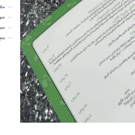
مكة
منو
مني
ينبع