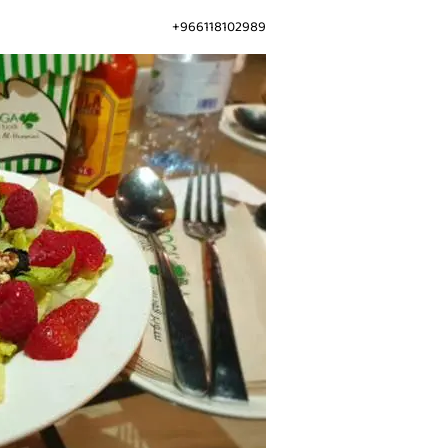
966118102989+