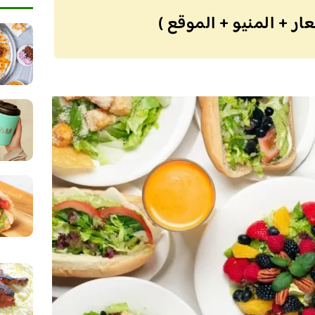
ر + المنيو + الموقع )