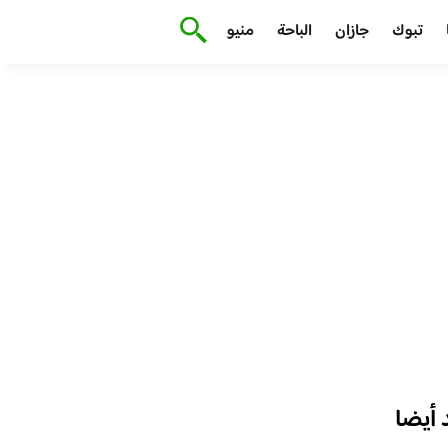
تبوك
جازان
الباحة
منيو
أيضا