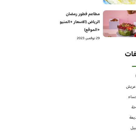
مطاعم فطور رمضان
الرياض (الاسعار +المنيو
+الموقع)
29 نوفمبر، 2023
فات
 عريش
حساء
حة
يعة
بيل