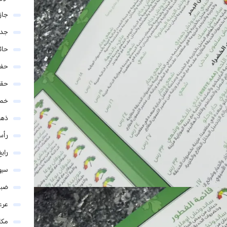
جاز
جدة
حائ
حفر
حق
خمي
ذهب
رأس
رابغ
سيه
ضبا
عرع
مكا