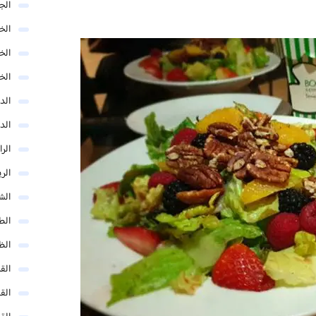
الج
الخب
الخ
الخ
الد
الد
الر
الر
الش
الط
الظ
الق
الق