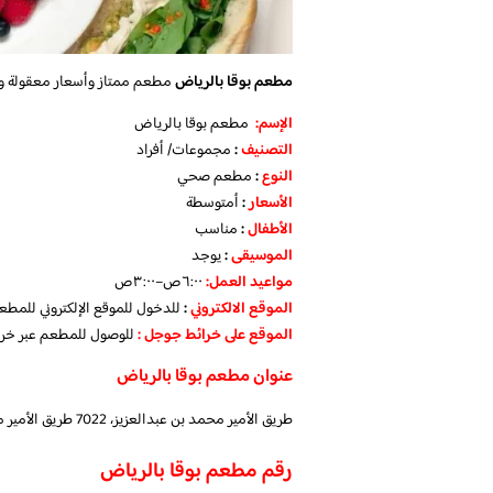
مطعم بوقا بالرياض
مطعم ممتاز وأسعار معقولة و
الإسم
:
مطعم بوقا بالرياض
التصنيف
:
مجموعات/ أفراد
النوع
:
مطعم صحي
الأسعار
:
أمتوسطة
الأطفال
:
مناسب
الموسيقى
:
يوجد
مواعيد العمل
:
٦:٠٠ص–٣:٠٠ص
الموقع الالكتروني
:
للدخول للموقع الإلكتروني للمط
الموقع على خرائط جوجل
:
للوصول للمطعم عبر خر
عنوان مطعم بوقا بالرياض
طريق الأمير محمد بن عبدالعزيز، 7022 طريق الأمير محمد بن عبدالعزيز، السليمانية، 4950, الرياض
رقم مطعم بوقا بالرياض