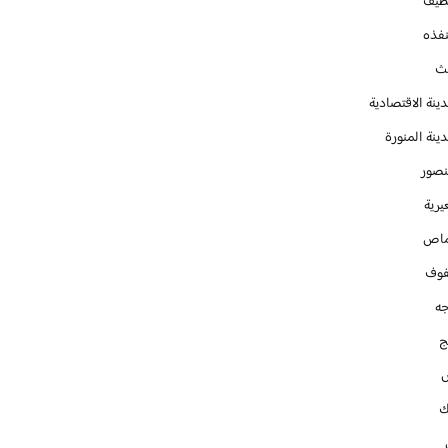
طيف
نفذه
يث
ينة الاقتصادية
ينة المنورة
نصور
يرية
ماص
فوف
جه
ج
ك