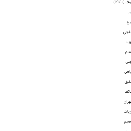
وف (سكاكا)
ر
رج
فجي
رب
مام
ايس
ياض
قيق
ائف
هران
ريات
صيم