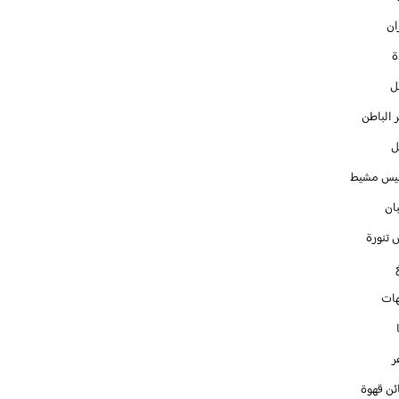
ان
ل
 الباطن
ل
س مشيط
ان
 تنورة
ات
ر
ئن قهوة