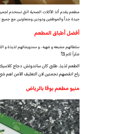
مطعم يقدم ألذ الأكلات الصحية التي تستخدم لجميع ا
جيدة جداً والموظفين ودودين ومتعاونين مع جميع ال
أفضل أطباق المطعم
سلطاتهم مشبعه و شهيه ، و سندويشاتهم لذيذة و اللح
شكراً لكم 🥰
الطعم لذيذ. طلبي كان ساندوتش. دجاج كلاسيك
راح انقصهم نجمتين لان التغليف الآمن اهم شي
منيو مطعم بوقا بالرياض