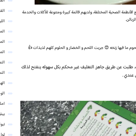
الق
الق
لأنظمة الصحية المختلفة، ولديهم قائمة كبيرة ومتنوعة للأكلات والخدمة
زبائن.
الل
المد
المد
وم ما فيها زنخه 😍 جربت اللحم و الخضار و الحلوم كلهم لذيذات 👍
الم
النع
. طلبت عن طريق جاهز. التغليف غير محكم بكل سهوله ينفتح لذلك
الن
 عندي .
اله
الو
امل
بيش
تبو
ثول