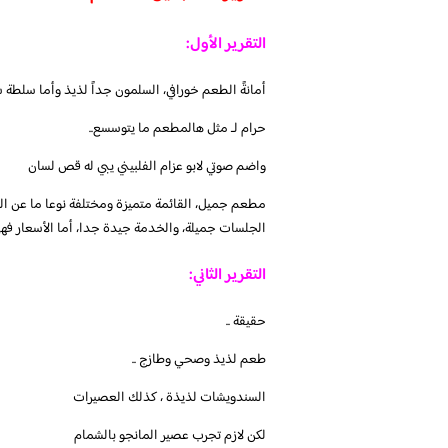
التقرير الأول:
أمانةً الطعم خورافي، السلمون جداً لذيذ وأما سلطة
حرام لـ مثل هالمطعم ما يتوسسع..
واضم صوتي لابو عزام الفلبيني يبي له قص لسان
مطعم جميل، القائمة متميزة ومختلفة نوعا ما عن الم
الجلسات جميلة، والخدمة جيدة جدا، أما الأسعار فهي
التقرير الثاني:
حقيقة ..
طعم لذيذ وصحي وطازج ..
السندويشات لذيذة ، كذلك العصيرات
لكن لازم تجرب عصير المانجو بالشمام