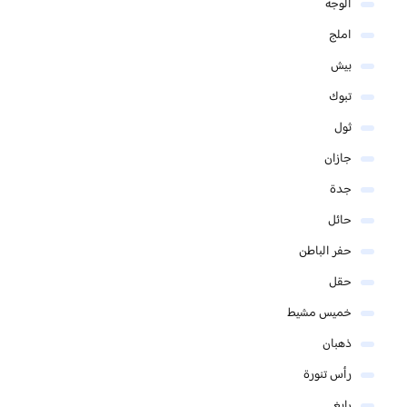
الوجه
املج
بيش
تبوك
ثول
جازان
جدة
حائل
حفر الباطن
حقل
خميس مشيط
ذهبان
رأس تنورة
رابغ