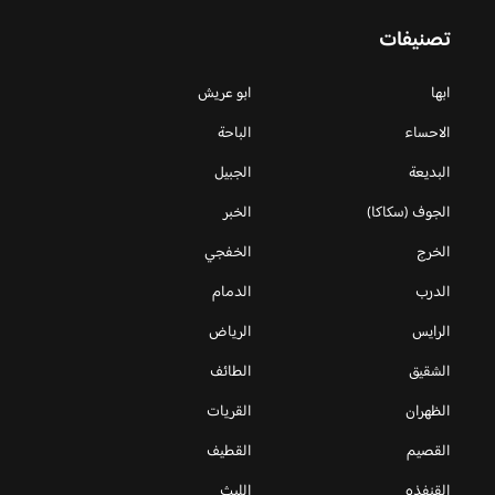
تصنيفات
ابها
ابو عريش
الاحساء
الباحة
البديعة
الجبيل
الجوف (سكاكا)
الخبر
الخرج
الخفجي
الدرب
الدمام
الرايس
الرياض
الشقيق
الطائف
الظهران
القريات
القصيم
القطيف
القنفذه
الليث