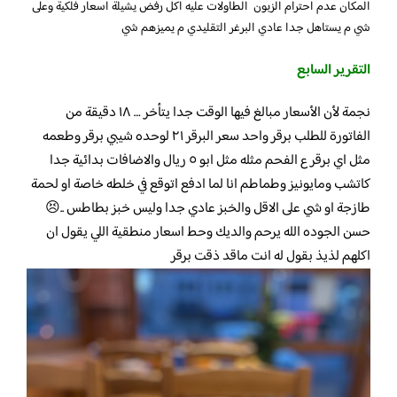
المكان عدم احترام الزبون الطاولات عليه اكل رفض يشيلة اسعار فلكية وعلى
شي م يستاهل جدا عادي البرغر التقليدي م يميزهم شي
التقرير السابع
نجمة لأن الأسعار مبالغ فيها الوقت جدا يتأخر … ١٨ دقيقة من
الفاتورة للطلب برقر واحد سعر البرقر ٢١ لوحده شيبي برقر وطعمه
مثل اي برقر ع الفحم مثله مثل ابو ٥ ريال والاضافات بدائية جدا
كاتشب ومايونيز وطماطم انا لما ادفع اتوقع في خلطه خاصة او لحمة
طازجة او شي على الاقل والخبز عادي جدا وليس خبز بطاطس ..😣
حسن الجوده الله يرحم والديك وحط اسعار منطقية اللي يقول ان
اكلهم لذيذ بقول له انت ماقد ذقت برقر