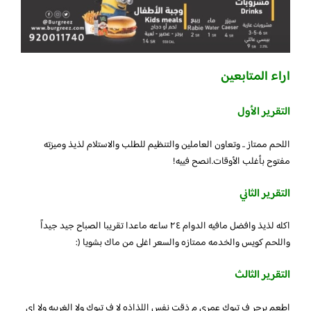
اراء المتابعين
التقرير الأول
اللحم ممتاز .. وتعاون العاملين والتنظيم للطلب والاستلام لذيذ وميزته
مفتوح بأغلب الأوقات.انصح فييه!
التقرير الثاني
اكله لذيذ وافضل مافيه الدوام ٢٤ ساعه ماعدا تقريبا الصباح جيد جيداً
واللحم كويس والخدمه ممتازه والسعر اغلى من ماك بشويا (:
التقرير الثالث
اطعم برجر ف تبوك عمري م ذقت نفس اللذاذه لا ف تبوك ولا الغربيه ولا اي