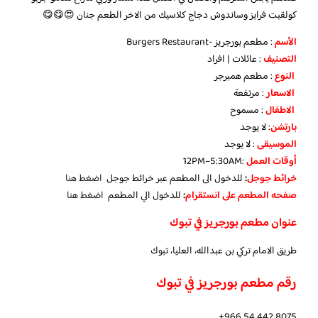
كولقيت فرايز وساندوش دجاج كلاسيك من الاخر الطعم جنان 😍😋😋
الأسم
: مطعم بورجريز -Burgers Restaurant
التصنيف
: عائلات | افراد
النوع
: مطعم همبرجر
الاسعار
: مرتفعة
الاطفال
: مسموح
بارتشن
: لا يوجد
الموسيقى
: لا يوجد
أوقات العمل
:12PM–5:30AM
خرائط جوجل
:
للدخول الى المطعم عبر خرائط جوجل
اضغط هنا
صفحه المطعم على انستقرام
:
للدخول الي المطعم
اضغط هنا
عنوان مطعم بورجريز في تبوك
طريق الامام تركي بن عبدالله، العليا، تبوك
رقم مطعم بورجريز في تبوك