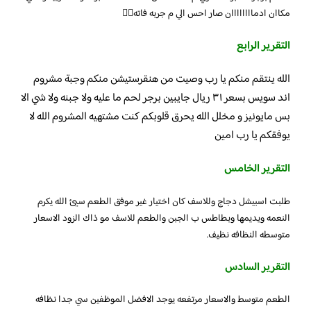
مكاان ادماااااااان صار احس الي م جربه فاته👍🏼
التقرير الرابع
الله ينتقم منكم يا رب وصيت من هنقرستيشن منكم وجبة مشروم
اند سويس بسعر ٣١ ريال جايبين برجر لحم ما عليه ولا جبنه ولا شي الا
بس مايونيز و مخلل الله يحرق قلوبكم كنت مشتهيه المشروم الله لا
يوفقكم يا رب امين
التقرير الخامس
طلبت اسبيشل دجاج وللاسف كان اختيار غير موفق الطعم سيئ الله يكرم
النعمه ويديمها وبطاطس ب الجبن والطعم للاسف مو ذاك الزود الاسعار
متوسطه النظافه نظيف.
التقرير السادس
الطعم متوسط والاسعار مرتفعه يوجد الافضل الموظفين سي جدا نظافه