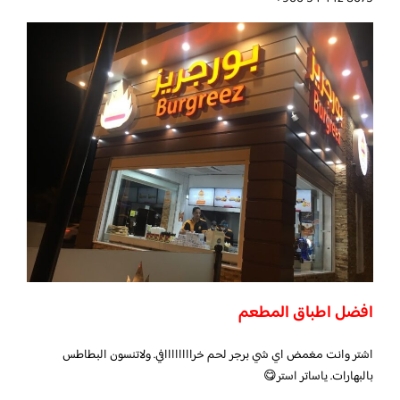
افضل اطباق المطعم
اشتر وانت مغمض اي شي برجر لحم خراااااااافي. ولاتنسون البطاطس
بالبهارات. ياساتر استر😋