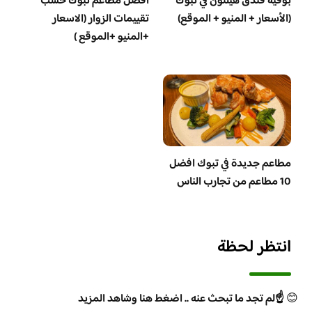
بوفيه فندق هيلتون في تبوك
افضل مطاعم تبوك حسب
(الأسعار + المنيو + الموقع)
تقييمات الزوار (الاسعار
+المنيو +الموقع )
مطاعم جديدة في تبوك افضل
10 مطاعم من تجارب الناس
انتظر لحظة
😊
☝️لم تجد ما تبحث عنه .. اضغط هنا وشاهد المزيد