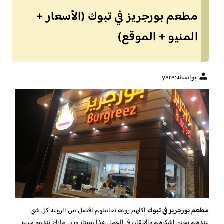
مطعم بورجريز في تبوك (الأسعار +
المنيو + الموقع)
بواسطة:
yara
مطعم بورجريز في تبوك
اكلهم روعه تعاملهم افضل من الروعه كل شي
عندهم يجنن اشكرهم والاتقان في العمل هذا ممتاز وربي ماراح تندمو جربو