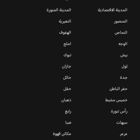
المدينة الاقتصادية
المدينة المنورة
المنصور
النعيرية
النماص
الهفوف
الوجه
املج
بيش
تبوك
ثول
جازان
جدة
حائل
حفر الباطن
حقل
خميس مشيط
ذهبان
رأس تنورة
رابغ
سيهات
ضبا
عرعر
مكائن قهوة