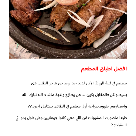
افضل اطباق المطعم
مطعم في قمة الروعة الاكل لذيذ جدا وساخن يتأخر الطلب شي
بسيط ولكن فالمقابل يكون ساخن وطازج ولذيذ ماشاء الله تبارك الله
واسعارهم حلووه..صراحه أول مطعم في الطائف يستاهل اجربه??
طبعا ماصورت المشويات لان اللي معي كانوا جوعانيين وعلى طول بدوا في
المقبلات?