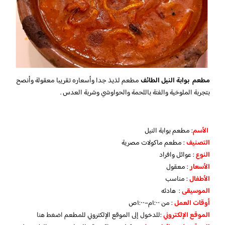
مطعم بوابة النيل الطائف
مطعم لذيذ جدا وأسعاره تقريبا معقولة وأنصح
بتجربة الملوخية والفتة باللحمة والحواوشي وشربة العدس .
الأسم
: مطعم بوابة النيل
التصنيف
: مطعم ماكولات مصرية
النوع
: عوائل وافراد
الأسعار
: معقول
الأطفال
: مناسب
الموسيقى
: هادئه
أوقات العمل
: من ١:٠٠م–١:٠٠ص
الموقع الإلكتروني
:للدخول إلى الموقع الإلكتروني للمطعم
اضغط هنا