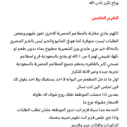
وراح تكرر باذن الله
التقرير الخامس
اكلهم عادي مقارنة بالمطاعم المصرية الاخرى تفوز عليهم وبعض
الطلبات ليست متوفرة كما هو في المانيو والخبز ليس بالخبز المصري
بالنخالة خبز عربي عايدي ورز الشعيرية مطبوخ بماء بدون طعم او
نكهة تقييمي لهم ٤ من ١٠ الله لو يفتح بالسعودية فرع لمطاعم
صبحي كابر بالقاهره يحطم جميع المطاعم المصرية بالسعودية
تجربه جيده وغير قابله للتكرار
اول ما تدخل المطعم من البوابه لا احد يستقبلك ولا احد يقول لك
فين تجلس الين انت تسال
بعدين اذا حصلت الموظفه تقلك روح شوف لك طاوله
الاسعار مقبوله نوع ما
الخدمه جدا سيئه لازم انت تدور الموظفه عشان تطلب الطلبات
واذا شي نقص لازم انت تقوم تجيبه بنفسك
الدكورات والاثاث جيد وقديم