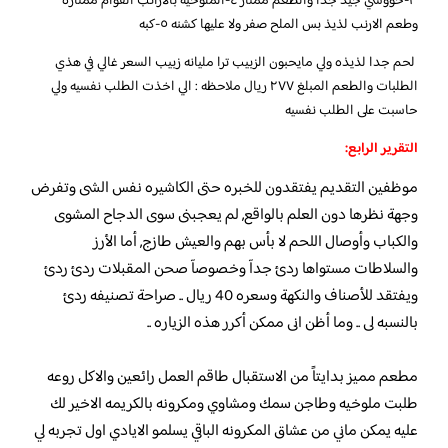
٣-حووشي جيد جدا والطعم ممتاز ٤-الملوخيه بالارانب القوام ممتازه
وطعم الارنب لذيذ بس الملح صفر ولا عليها كشنه ٥-كبه
لحم جدا لذيذه ولي مايحبون الزبيب ترا مليانه زبيب السعر غالي في هذي
الطلبات والطعم المبلغ ٢٧٧ ريال ملاحظه : الي اخذت الطلب نفسيه ولي
حاسبت على الطلب نفسيه
التقرير الرابع:
موظفين التقديم يفتقدون للخبره حتى الكاشيره نفس الشى وتفرض
وجهة نظرها دون العلم بالواقع, لم يعجبنى سوى الدجاح المشوى
والكباب وأوصال اللحم لا بأس بهم والعيش طازج, أما الأرز
والسلاطات مستواها ردئ جدآ وخصوصآ صحن المقبلات ردئ ردئ
ويفتقد للأصناف والنكهة وسعره 40 ريال .. صراحة تصنيفه ردئ
بالنسبه لى .. وما أظن انى ممكن أكرر هذه الزياره ..
مطعم مميز بدايتاً من الاستقبال طاقم العمل رائعين والاكل روعه
طلبت ملوخيه وطاجن سمك ومشاوي ومكرونه بالكريمه الاخير لك
عليه يمكن ماني من عشاق المكرونه الباقي يسلمو الايادي اول تجربه لي