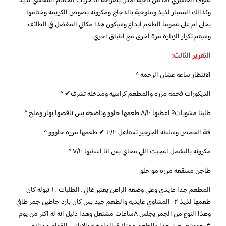
هنوف العسيري اما من ناحية الاكل بصراحة انا جربت الحمام المحشي لذيذ
وكذالك الممبار لذيذ وملوخية بالدجاج ومكرونة بصوص الكريمة وختامها
بحلى ام على عموما الطعم ابداع وسيكون هذا مكاني المفضل في الطائف
وسيتم تكرار الزيارة مرة اخرى مع اطباق اخري.
التقرير الثالث:
الانتظار ساعه عشان الزحمه ^
الديكورات فخمه مرره والمطعم كراسيه ومدخله تشرف✔ ^
طلبنا مشويات? اعطيها ٨/١٠ طعمها حلوو وناضجه بس ناقصها بهار وملح ^
فتة الحمص وسلطة الجرجير تستاهل ١٠/١٠ ✔ طعمها مرره حلووو ^
مكرونه بالبشمل اعجبت اللي معاي بس انا اعطيها ٧/١٠ ^
طاجن مسقعه مرره مو حلو
المطعم جدا عايدي وعلى وضعه الراهن يعتبر غالي . الطلبات : ١-تبوله كان
طعمها لذيذ ٢- المشاوي عايديه والطعم جيد بس كان بارد حاطين جمر طافي
وهذا النوع من الجمر يجلس ٨ساعات مشتعل وهذا دليل انه له اكثر من يوم