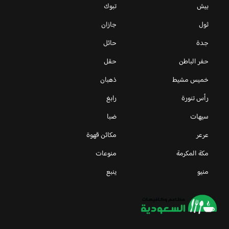
بيش
تبوك
ثول
جازان
جدة
حائل
حفر الباطن
حقل
خميس مشيط
ذهبان
رأس تنورة
رابغ
سيهات
ضبا
عرعر
مكائن قهوة
مكة المكرمة
منوعات
منيو
ينبع