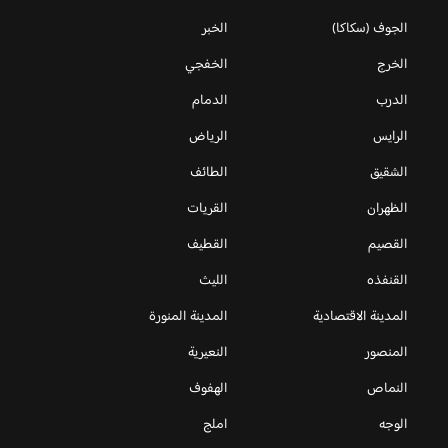
الجوف (سكاكا)
الخبر
الخرج
الخفجي
الدرب
الدمام
الرايس
الرياض
الشقيق
الطائف
الظهران
القريات
القصيم
القطيف
القنفذه
الليث
المدينة الاقتصادية
المدينة المنورة
المنصور
النعيرية
النماص
الهفوف
الوجه
املج