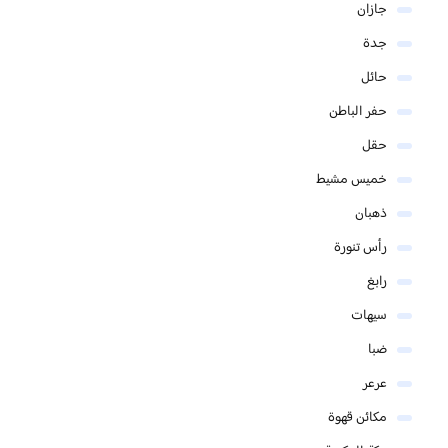
جازان
جدة
حائل
حفر الباطن
حقل
خميس مشيط
ذهبان
رأس تنورة
رابغ
سيهات
ضبا
عرعر
مكائن قهوة