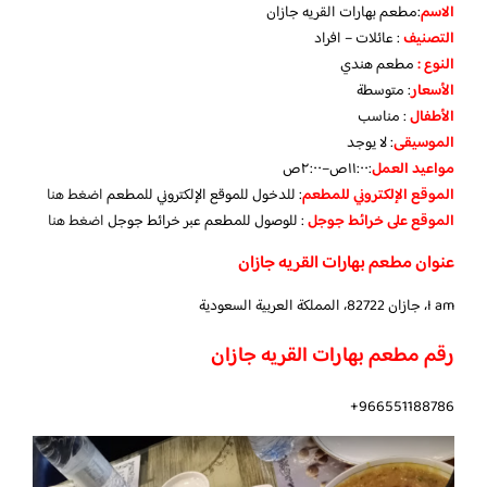
الاسم
:مطعم بهارات القريه جازان
التصنيف
: عائلات – افراد
النوع :
مطعم هندي
الأسعار
:
متوسطة
الأطفال
:
مناسب
الموسيقى
:
لا يوجد
مواعيد العمل
:١١:٠٠ص–٢:٠٠ص
الموقع الإلكتروني للمطعم
: للدخول للموقع الإلكتروني للمطعم
اضغط هنا
الموقع على خرائط جوجل
: للوصول للمطعم عبر خرائط جوجل
اضغط هنا
عنوان مطعم بهارات القريه جازان
I am، جازان 82722، المملكة العربية السعودية
رقم مطعم بهارات القريه جازان
966551188786+