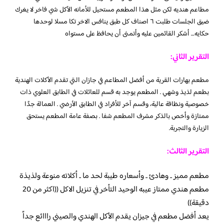
مطاعم هنديه لكن مثل هذا المطعم مستحيل للأمانه الأكل شي فاخر لا يغرك
ضيق الجلسات طلبت ٦ اصناف كل طبق ينافس الاخر تكا مسلا لوحدها
حكايه… أشكر القائمين عليه وأتمنى أن يحافظ على مستواه
التقرير الثاني:
مطعم بهارات القرية من أفضل المطاعم في جازان التي تقدم الأكلات الهندية
بطعم لذيذ وشهي . المطعم يوجد به قسم للعائلات في الطابق العلوي ذات
خصوصية ونظافة عالية، وقسم آخر للأفراد في الطابق الأرضي . العمالة جدًا
ممتازة وأخص بالذكر مشرف المطعم شفا . بصفة عامة المطعم يستحق
الزيارة والتجربة.
التقرير الثالث:
مطعم مميز .. وهادئ .. وأسعاره طيبة لحد ما .. أكلاته منوعة ولذيذة
‏مطعم هندي ممتاز عيبه الوحيد التأخر في تنزيل الاكل ((اكثر من 20
دقيقة))
يعد أفضل مطعم في جيزان يقدم الأكل الهندي والصيني رااائع جداً