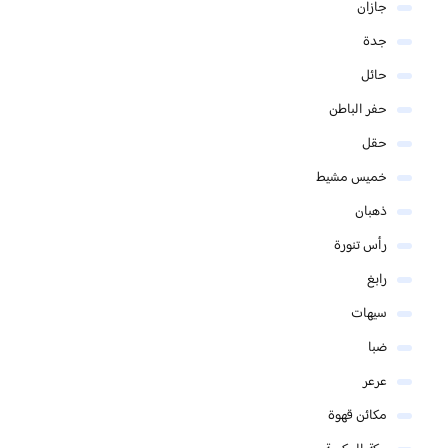
جازان
جدة
حائل
حفر الباطن
حقل
خميس مشيط
ذهبان
رأس تنورة
رابغ
سيهات
ضبا
عرعر
مكائن قهوة