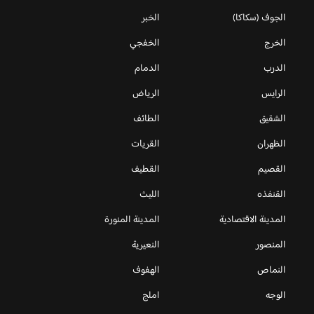
الجوف (سكاكا)
الخبر
الخرج
الخفجي
الدرب
الدمام
الرايس
الرياض
الشقيق
الطائف
الظهران
القريات
القصيم
القطيف
القنفذه
الليث
المدينة الاقتصادية
المدينة المنورة
المنصور
النعيرية
النماص
الهفوف
الوجه
املج