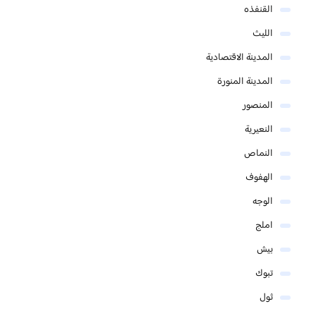
القنفذه
الليث
المدينة الاقتصادية
المدينة المنورة
المنصور
النعيرية
النماص
الهفوف
الوجه
املج
بيش
تبوك
ثول