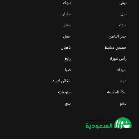
بيش
تبوك
ثول
جازان
جدة
حائل
حفر الباطن
حقل
خميس مشيط
ذهبان
رأس تنورة
رابغ
سيهات
ضبا
عرعر
مكائن قهوة
مكة المكرمة
منوعات
منيو
ينبع