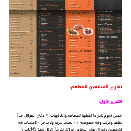
تقارير المتابعين للمطعم:
التقرير الأول:
خمس نجوم نادر ما اعطيها للمطاعم والكافيهات . # مكان العوائل جداً
نظيف ومرتب وفيه خصوصية .# -الطلب سريع ولا يتاخر . -الجلسات فيه
لشخصين وفيه الى عشر اشخاص او اكثر تقريباً . الاكل لذيذ 😋
أكلت في