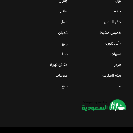
ثول
جازان
جدة
حائل
حفر الباطن
حقل
خميس مشيط
ذهبان
رأس تنورة
رابغ
سيهات
ضبا
عرعر
مكائن قهوة
مكة المكرمة
منوعات
منيو
ينبع