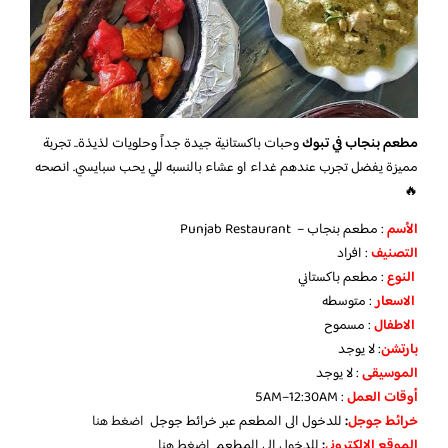
مطعم بنجاب في تبوك
وحبات باكستانية جيدة جداً وحلويات لذيذة.. تجربة
مميزة يفضل تجرب عندهم غداء او عشاء بالنسبه للي يحب سبايسي. انصحه
🔥
الأسم
: مطعم بنجاب – Punjab Restaurant
التصنيف
: افراد
النوع
: مطعم باكستاني
الاسعار
: متوسطه
الاطفال
: مسموح
بارتشن
: لا يوجد
الموسيقى
: لا يوجد
أوقات العمل
: 5AM–12:30AM
خرائط جوجل
:
للدخول الى المطعم عبر خرائط جوجل
اضغط هنا
الموقع الالكتروني
:
للدخول الي المطعم
اضغط هنا