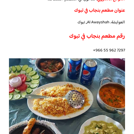
عنوان مطعم بنجاب في تبوك
العوايشة، Al Awayshah,, تبوك
رقم مطعم بنجاب في تبوك