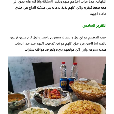
النكهات . عدة مرات اخذهم منهم ونفس المشكلة وانا انبه عليه يعني اللي
معه ضغط لايقربه ولكن اكلهم لذيذ للأمانه بس مشكلة الملح هي خلتني
ماعاد اجيهم
التقرير السادس
خرب المطعم مو زي اول والعماله متغيرين ياخساره اول كان مليون ترليون
بالميه اما الحين مره حتي اكلهم مو زين كمجرب اكلهم جيد جدا ادمات
هنديه متنوعه وارز لكن موقعهم سيء ولايوجد مواقف سيارات