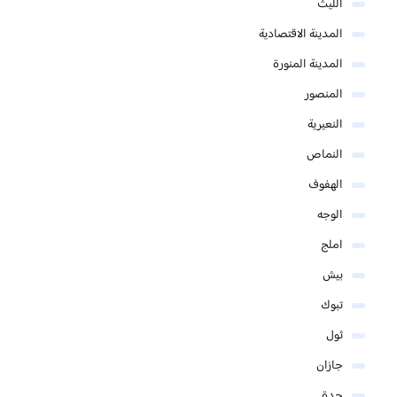
الليث
المدينة الاقتصادية
المدينة المنورة
المنصور
النعيرية
النماص
الهفوف
الوجه
املج
بيش
تبوك
ثول
جازان
جدة