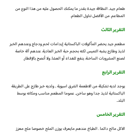
طعام جيد. النظافة جيدة بقدر ما يمكنك الحصول عليه من هذا النوع من
المطاعم. من الأفضل تناول الطعام.
التقرير الثالث
مطعم جيد يحضر المأكولات الباكستانية إيدامات لحم ودجاج وعندهم الخبز
لذيذ وطازج يشبه التميس لكنه بحجم حبة الخبز العادية. عندهم آلة خاصة
لصنع المشروبات الساخنة. ينفع للغداء أو العشا. ولا أنصح بالإفطار.
التقرير الرابع
يوجد لديه تشكيلة من الاطعمة الشرق اسيوية .. ولديه خبز طازج على الطريقة
الباكستانية لذيذ جدا وهو ساخن.. عموما المطعم مناسب ومكانه بوسط
البلد..
التقرير الخامس
الاكل مالح دائما . الطباخ عندهم مايعرف يوزن الملح خصوصا ملح معزز