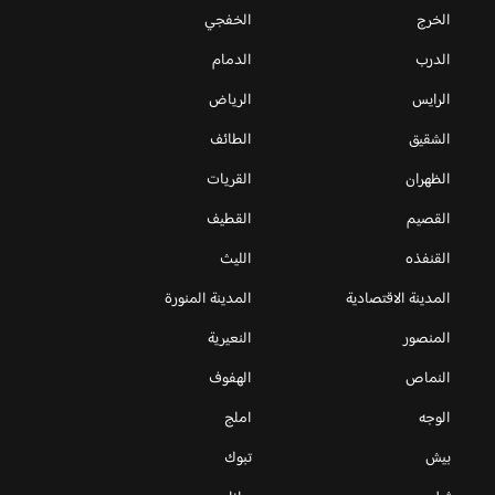
الخرج
الخفجي
الدرب
الدمام
الرايس
الرياض
الشقيق
الطائف
الظهران
القريات
القصيم
القطيف
القنفذه
الليث
المدينة الاقتصادية
المدينة المنورة
المنصور
النعيرية
النماص
الهفوف
الوجه
املج
بيش
تبوك