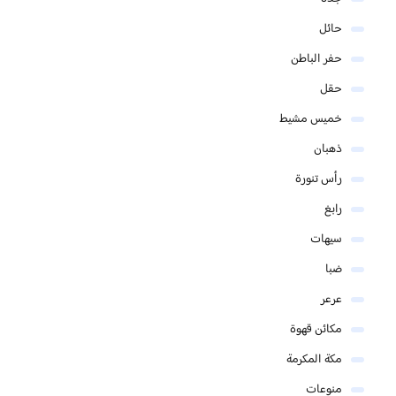
حائل
حفر الباطن
حقل
خميس مشيط
ذهبان
رأس تنورة
رابغ
سيهات
ضبا
عرعر
مكائن قهوة
مكة المكرمة
منوعات