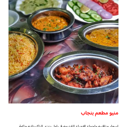
منيو مطعم بنجاب
اسعار منافسه واجواء الاحياء القديمه في راول بندي الباكستانيه ونكهة