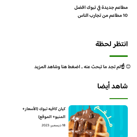
مطاعم جديدة في تبوك افضل
10 مطاعم من تجارب الناس
انتظر لحظة
😊
☝️لم تجد ما تبحث عنه .. اضغط هنا وشاهد المزيد
شاهد أيضا
كيان كافيه تبوك (الأسعار+
المنيو+ الموقع)
18 ديسمبر، 2023