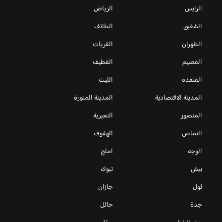
الرايس
الرياض
الشقيق
الطائف
الظهران
القريات
القصيم
القطيف
القنفذه
الليث
المدينة الاقتصادية
المدينة المنورة
المنصور
النعيرية
النماص
الهفوف
الوجه
املج
بيش
تبوك
ثول
جازان
جدة
حائل