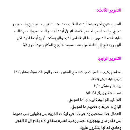
التقرير الثالث:
المنيو متنوع لكن حينما أردت الطلب صدمت انه لايوجد غير نوع واحد برجر
دجاج وواحد لحم الطعم للاسف لايرقى أبددا لاسم المطعم واللحم غالب
عليه طعم الدهون .. اما البطاطس لذيذ والبريسكت فرايز أيضا لذيذ لكن
البرجر يحتاج إلى إعادة مراجعه .. عموما لاأرجع للمكان مره أخرى 😤
التقرير الرابع:
مطعم رهيب ماتغيرت جودته مع السنين، بعض الوجبات سيئة عشان كذا
لازم تنتبه لايش بتختار.
بوسطن تشكن ١٠/١٠
صب تشكن وبرقر B1 ٨/١٠
الاطباق الجانبيه كثير منها ما اعجبني.
الباقي ماجربته وبعضهم ما اعجبني.
العمال جدا سمحين ولا جربت اجي اوقات الذروه بس يطولون بس عموما
بس تقدر تدق ويجهزونه بصدر رحب، اعتبره منقذي لانه يفتح الى ٤ الفجر
وهاذي لحالها يشكرون عليها.