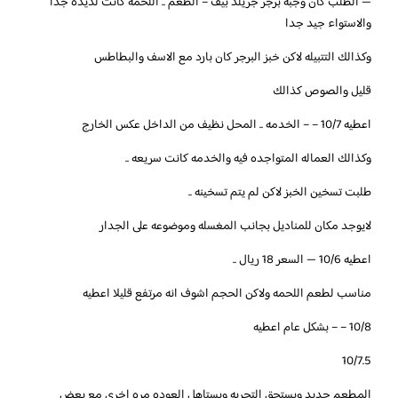
— الطلب كان وجبه برجر جريلد بيف – الطعم .. اللحمه كانت لذيذه جدا
والاستواء جيد جدا
وكذالك التتبيله لاكن خبز البرجر كان بارد مع الاسف والبطاطس
قليل والصوص كذالك
اعطيه 10/7 – – الخدمه .. المحل نظيف من الداخل عكس الخارج
وكذالك العماله المتواجده فيه والخدمه كانت سريعه ..
طلبت تسخين الخبز لاكن لم يتم تسخينه ..
لايوجد مكان للمناديل بجانب المغسله وموضوعه على الجدار
اعطيه 10/6 — السعر 18 ريال ..
مناسب لطعم اللحمه ولاكن الحجم اشوف انه مرتفع قليلا اعطيه
10/8 – – بشكل عام اعطيه
10/7.5
المطعم جديد ويستحق التجربه ويستاهل العوده مره اخرى مع بعض