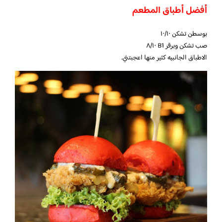
أفضل أطباق المطعم
بوسطن تشكن ١٠/١٠
صب تشكن وبرقر B1 ٨/١٠
الاطباق الجانبيه كثير منها اعجبتني.