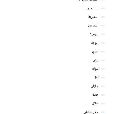
المنصور
النعيرية
النماص
الهفوف
الوجه
املج
بيش
تبوك
ثول
جازان
جدة
حائل
حفر الباطن