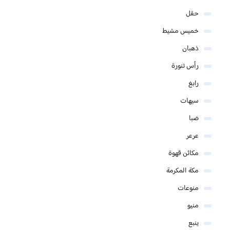
حقل
خميس مشيط
ذهبان
رأس تنورة
رابغ
سيهات
ضبا
عرعر
مكائن قهوة
مكة المكرمة
منوعات
منيو
ينبع