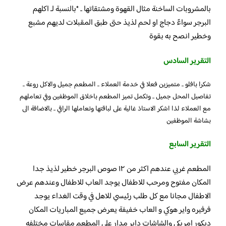
بالمشروبات الساخنة مثال القهوة ومشتقاتها .. *بالنسبة لـ اكلهم
البرجر سواءً دجاج او لحم لذيذ حتى طبق المقبلات لديهم مشبع
وخطير انصح به بقوة
التقرير السادس
شكرا بافلو .. متميزين فعلا في خدمة العملاء .. المطعم جميل والاكل روعة ..
تفاصيل المحل جميل .. وتكمل تميز المطعم باخلاق الموظفين وفي تعاملهم
مع العملاء لذا اشكر الاستاذ غالية على لباقتها وتعاملها الراقي .. بالاضافة الى
بشاشة الموظفين
التقرير السابع
المطعم غربي عندهم اكثر من ١٢ صوص البرجر خطير لذيذ جدا
المكان مفتوح ومرحب للاطفال يوجد العاب للاطفال وعندهم عرض
الاطفال مجانا مع كل طلب رئيسي للاهل في وقت الغداء يوجد
فرفيره واير هوكي و العاب خفيفة يعرض جميع المباريات المكان
ديكور امريكي والشاشات داير مدار علي المطعم مقاسات مختلفه