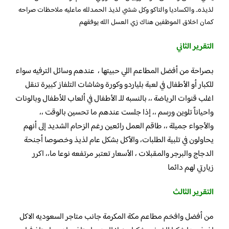
لذيذه.. والكساديا والتاكو وكل ششي لذيذ الحمدلله ماعليه ملاحظات صراحه
كمان اخلاق الموظفين هناك زي العسل الله يوفقهم
التقرير الثاني
‏بصراحة من أفضل المطاعم اللي حبيتها ، ‏ عندهم وسائل الترفيه ‏سواء
للكبار أو الأطفال ‏في لعبة بلياردو وكورة وشاشات التلفاز كبيرة تنقل
اغلب قنوات الرياضة ‏،، بالنسبه للـ الأطفال في ألعاب للأطفال وبالونات
واحياناً تلوين ورسم ،، ‏إذا جلست عندهم ما تحسين بالوقت ،،
والأجواء جميلة ،، ‏طاقم العمل رائعين رغم الزحام الشديد إلى أنهم
يحاولون في تلبية الطلبات، ‏والأكل بشكل عام لذيذ وخصوصا أجنحة
الدجاج والبرجر والمقبلات ، ‏الأسعار تعتبر مرتفعه ‏نوعا ما،، اكرر
زيارتي لهم دائما
التقرير الثالث
من أفضل وافخم مطاعم مكة المكرمة جانب متاجر السعوديه الاكل