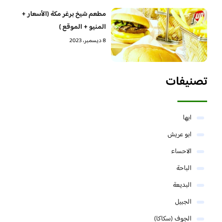
مطعم شيخ برغر مكة (الأسعار +
المنيو + الموقع )
8 ديسمبر، 2023
تصنيفات
ابها
ابو عريش
الاحساء
الباحة
البديعة
الجبيل
الجوف (سكاكا)