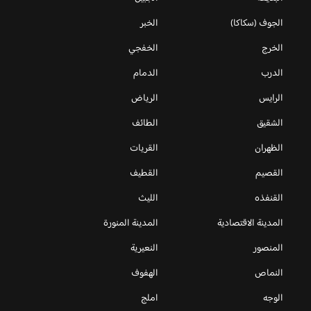
الجوف (سكاكا)
الخبر
الخرج
الخفجي
الدرب
الدمام
الرايس
الرياض
الشقيق
الطائف
الظهران
القريات
القصيم
القطيف
القنفذه
الليث
المدينة الاقتصادية
المدينة المنورة
المنصور
النعيرية
النماص
الهفوف
الوجه
املج