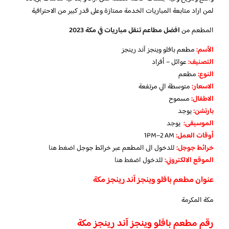
لمن اراد متابعة المباريات الخدمة ممتازة وعلى قدر كبير من الاحترافية
المطعم من
افضل مطاعم تنقل مباريات في مكة 2023
الأسم:
مطعم بافلو وينجز آند رينجز
التصنيف:
عوائل – أفراد
النوع:
مطعم
الاسعار:
متوسطة الي مرتفعة
الاطفال:
مسموح
بارتشن:
يوجد
الموسيقى:
يوجد
‏أوقات العمل:
1PM–2 AM
خرائط جوجل:
للدخول الى المطعم عبر خرائط جوجل
اضغط هنا
الموقع الالكتروني:
للدخول
اضغط هنا
عنوان مطعم بافلو وينجز آند رينجز مكة
مكة المكرمة
رقم مطعم بافلو وينجز آند رينجز مكة