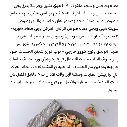
معاه بطاطس وسلطة ملفوف ٢- ٣ ميني تشيز برجر سلايدرز يجي
معاه بطاطس وسلطة ملفوف ٣- ٨ قطع بونليس شيكن مع بطاطس
و صوص طلبنا منو ٢ واحد بصوص هاني ماسترد والتاني بصوص
سويت شيلي ويجي معاه صوص الرانش العرض يجي معاه: شوربه-
٣ سمبوسة منوعه ( مفروم وجبن) وصوص -تمر – مويا- مشروب
فيمتو توت بالاضافه طلبنا من خارج العرض – ميكس ناتشوز بس
طلبنا التوبينق يكون كلووو خارجي – بوب كورن شيكن الجلسات حلوة
ومرتبه وف العاب منوعه للاطفال فورفيرة وهوكي وزحليقه ف جلسات
خارجية ونوعين من الجلسات الداخليه في المكشوفه وف نظام الغرف
اللي ببارتيشن الطلبات وصلتنا قبل وقت الاذان ب ٥ دقايق افضل شي
كانت الخدمة جدا ممتازة وافضل من فرع جدة ف السرعه والتواجد
الدايم