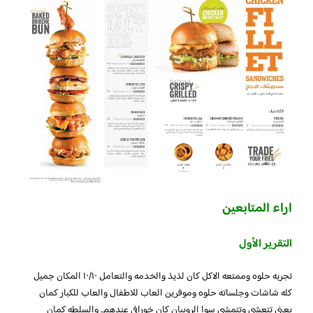
اراء المتابعين
التقرير الأول
تجربه حلوه وممتعه الاكل كان لذيذ والخدمه والتعامل ١٠/١٠ المكان جميل
كله شاشات وجلساته حلوه وموفرين العاب للاطفال والعاب للكبار كمان
يعني تتعشى وتتمشى سوا الروبيان كان خورافي عندهم.. والسلطه كمان