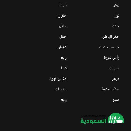
بيش
تبوك
ثول
جازان
جدة
حائل
حفر الباطن
حقل
خميس مشيط
ذهبان
رأس تنورة
رابغ
سيهات
ضبا
عرعر
مكائن قهوة
مكة المكرمة
منوعات
منيو
ينبع