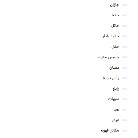
جازان
جدة
حائل
حفر الباطن
حقل
خميس مشيط
ذهبان
رأس تنورة
رابغ
سيهات
ضبا
عرعر
مكائن قهوة