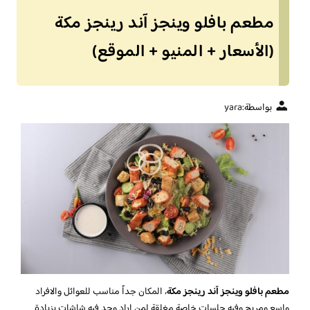
مطعم بافلو وينجز آند رينجز مكة
(الأسعار + المنيو + الموقع)
بواسطة:
yara
مطعم بافلو وينجز آند رينجز مكة
، المكان جداً مناسب للعوائل والافراد
واسع ومريح وفيه جلسات خاصة مغلقة لمن اراد وجد فيه شاشات بزيادة