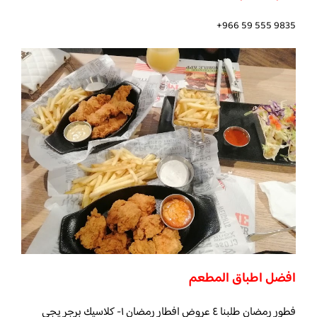
افضل اطباق المطعم
فطور رمضان طلبنا ٤ عروض افطار رمضان ١- كلاسيك برجر يجي