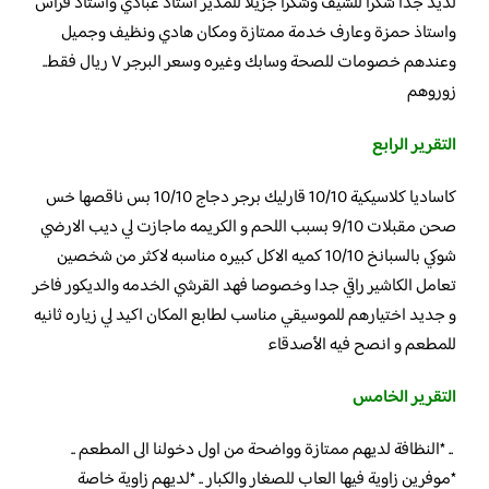
لذيذ جدا شكرا للشيف وشكرا جزيلا للمدير استاذ عبادي واستاذ فراس
واستاذ حمزة وعارف خدمة ممتازة ومكان هادي ونظيف وجميل
وعندهم خصومات للصحة وسابك وغيره وسعر البرجر ٧ ريال فقط..
زوروهم
التقرير الرابع
كاساديا كلاسيكية 10/10 قارليك برجر دجاج 10/10 بس ناقصها خس
صحن مقبلات 9/10 بسبب اللحم و الكريمه ماجازت لي ديب الارضي
شوكي بالسبانخ 10/10 كميه الاكل كبيره مناسبه لاكثر من شخصين
تعامل الكاشير راقي جدا وخصوصا فهد القرشي الخدمه والديكور فاخر
و جديد اختيارهم للموسيقي مناسب لطابع المكان اكيد لي زياره ثانيه
للمطعم و انصح فيه الأصدقاء
التقرير الخامس
.. *النظافة لديهم ممتازة وواضحة من اول دخولنا الى المطعم ..
*موفرين زاوية فيها العاب للصغار والكبار .. *لديهم زاوية خاصة