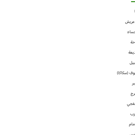
 عريش
حساء
حة
يعة
بيل
وف (سكاكا)
ر
رج
فجي
رب
مام
ايس