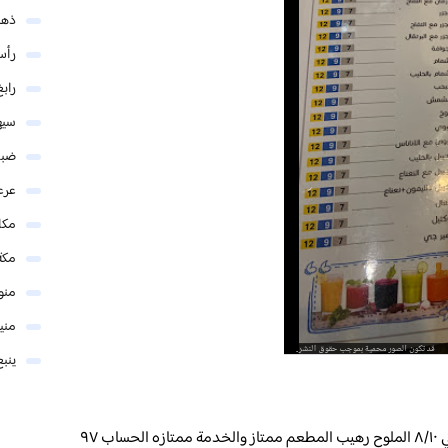
ذهب
رأس
رابغ
سيه
ضبا
عرع
مكا
مكة
منو
مني
ينبع
طلبت برم مع عصيدة ١٠/١٠ وفحسه ١٠/١٠ فته ملكي ٨/١٠ الملوح رهيب المطعم ممتاز والخدمة ممتازه الحساب ٩٧