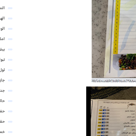
الن
اله
الو
امل
بيش
تبو
ثول
جاز
جدة
حائ
حفر
حق
خمي