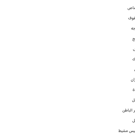
ماص
فوف
جه
ج
ك
ان
ل
 الباطن
ل
س مشيط