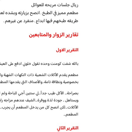
ريال جلسات مريحه للعوائل
مطعم مميز في الطبخ . انصح بزيارته وبشده لعشاق
طريقه طبخهم فيها ابداع . منفرد عن غيرهم .
تقارير الزوار والمتابعين
التقرير الاول
بالله شفت كومنت وحده تقول خلوني ادفع على العيش
مطعم يقدم الأكلات الشعبية ذات النكهات الشهية وال
بخصوصية ونظافة تامة، والأصناف التي يقدمها المطعم
بصراحة… الأكل طيب جدآ…لي سنتين أجي للباحة ولم اجر
ويستاهل .. جودة لذة ووفرة…الشيف عندهم مزاجه را
المطعم…
التقرير الثاني