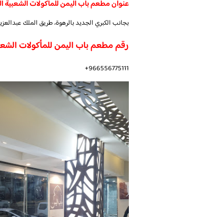
عنوان مطعم باب اليمن للمأكولات الشعبية ال
بجانب الكبري الجديد بالرهوة، طريق الملك عبدالعزيز، الازهر، الباحة 65732، ال
رقم مطعم باب اليمن للمأكولات الشع
966556775111+