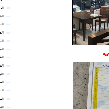
الر
الش
الط
الظ
الق
الق
بية
الق
الق
الل
المد
المد
الم
النع