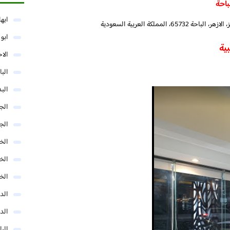
باحة
ابها
مملكة العربية السعودية
ابو
بية
الا
البا
البد
الج
الج
الخب
الخ
الخ
الد
الد
الر