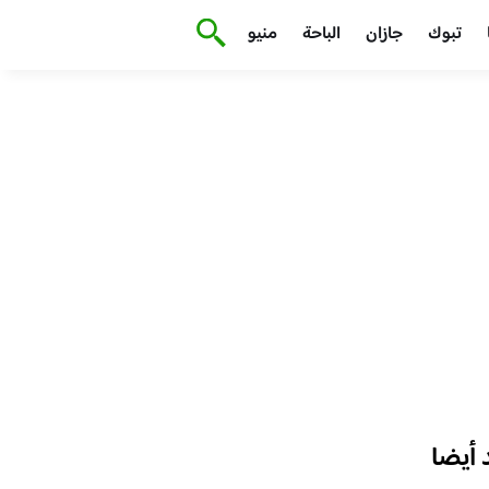
تبوك
جازان
الباحة
منيو
أيضا