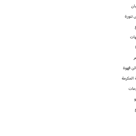
ان
 تنورة
ات
ر
ئن قهوة
 المكرمة
عات
و