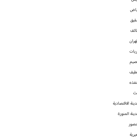
ياض
قيق
ائف
هران
ريات
صيم
طيف
نفذه
يث
ينة الاقتصادية
ينة المنورة
نصور
يرية