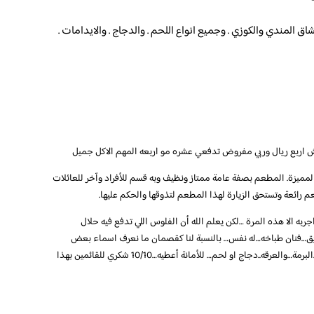
 المندي والكوزي . وجميع انواع اللحم . والدجاج . والايدامات .
 اربع ريال وربي مفروض تدفعي عشره مو اربعه المهم الاكل جميل
مميزة. المطعم بصفة عامة ممتاز ونظيف وبه قسم للأفراد وآخر للعائلات
 رائعة وتستحق الزيارة لهذا المطعم لتذوقها والحكم عليها.
به الا هذه المرة …لكن يعلم الله أن الفلوس اللي تدفع فيه حلال
يق…فنان طباخه…له نفس… بالنسبة لنا كقصمان ما نعرف اسماء بعض
الأكلات…لكن انصح كل من يدخل المطعم أن يجرب…البرمة…والعرقه..دجاج او لحم… للأمانة أعطيه…10/10 شكري للقائمين بهذا