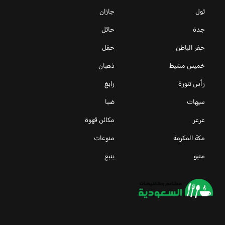
ثول
جازان
جدة
حائل
حفر الباطن
حقل
خميس مشيط
ذهبان
رأس تنورة
رابغ
سيهات
ضبا
عرعر
مكائن قهوة
مكة المكرمة
منوعات
منيو
ينبع