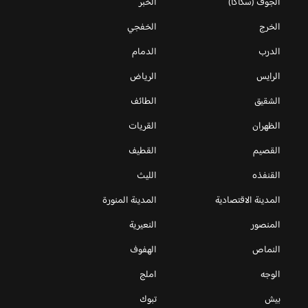
الجوف (سكاكا)
الخبر
الخرج
الخفجي
الدرب
الدمام
الرايس
الرياض
الشقيق
الطائف
الظهران
القريات
القصيم
القطيف
القنفذه
الليث
المدينة الاقتصادية
المدينة المنورة
المنصور
النعيرية
النماص
الهفوف
الوجه
املج
بيش
تبوك