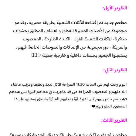
التقرير الأول:
مطعم جديد تم إفتتاحه للأكلات الشعبية بطريقة عصرية ، يقدموا
مجموعة من الأصناف المميزة للفطور والعشاء ، المطبق بحشوات
مبتكرة ، الأكلات الشعبية الفول ، الكبدة الطازجة ، المعصوب
والعريكة ، مع مجموعة من الإضافات والصوصات الخاصة فيهم ..
يستقبلوا الجميع بجلسات داخلية و خارجية جميلة ✨👌🏼
التقرير الثاني:
اليوم رحت لهم على الساعة 11:30 الصراحة الاكل لذيذ ونظيف ومرتب ماشاء
الله عليهم والمعصوب الصراحة على قد ماجربت في مطاعم كثيرة بس عندهم
فيه طعم خاص بيهم كان لذييذ 😋 يعطيهم العافية واتمنى يستمرو على دا
المستوى الحلو زيهم❤️
التقرير الثالث:
مطعم رائع يقدم اكلات شعبية بطريقة حديثة، الخدمة كانت سريعة