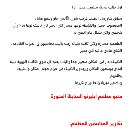
اول طلب عريكة ملغم .. رهيبة ١٠/١٠
مطبق شاورما .. الطلب غريب شوي 😅بس حلو وينفع عشاء
المعصوب جميل والقشطة نوعها ممتاز لكن الخبز كان ناشف نوعا ما < رأي
شخصي ولكن بشكل عام انصح به
الطعمية ممتازه ولكن كانت مليانه زيت ياليت يحاسبون في المرات القادمه .
الشاي عادي مافيه شي مميز
التكييف حار لان المكان صغيير جدا والباب يفتح كل شوي فكانت التهوية سيئه
اتمنى يوسعون المكان ويزيدون التكييف لان حرام حجم المكان والتكييف
يظلمهم.
في الاخير تجربة رائعة وراح نكررها
منيو مطعم ايليرنو المدينة المنورة
تقارير المتابعين للمطعم: