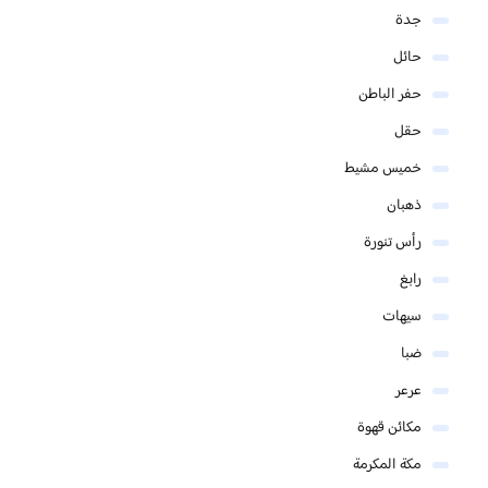
جدة
حائل
حفر الباطن
حقل
خميس مشيط
ذهبان
رأس تنورة
رابغ
سيهات
ضبا
عرعر
مكائن قهوة
مكة المكرمة