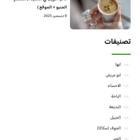
المنيو + الموقع )
9 ديسمبر، 2023
تصنيفات
ابها
ابو عريش
الاحساء
الباحة
البديعة
الجبيل
الجوف (سكاكا)
الخبر