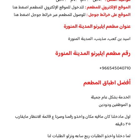
مواعيد العمل :
٥:٠٠ص–١٢:٠٠م، ٧:٠٠م–١٢:٠٠ص
الموقع الإلكتروني للمطعم
:
للدخول للموقع الإلكتروني للمطعم
اضغط هنا
الموقع على خرائط جوجل
:
للوصول للمطعم عبر خرائط جوجل
اضغط هنا
عنوان مطعم ايليرنو المدينة المنورة
اسيد بن كعب، مذينب، المدينة المنورة
رقم مطعم ايليرنو المدينة المنورة
966545040710+
أفضل اطباق المطعم
الخدمة بشكل عام جميلة
و الموظفين ودودين
اول مادخلنا كان مافيه مكان واخذو رقمنا وصرنا ع قائمة الانتظار مايقارب
٢٥ دقيقه
لما دخلنا واخذو الطلبات ربع ساعه ونزلو الطلبات لنا