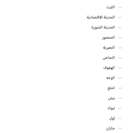
الليث
المدينة الاقتصادية
المدينة المنورة
المنصور
النعيرية
النماص
الهفوف
الوجه
املج
بيش
تبوك
ثول
جازان