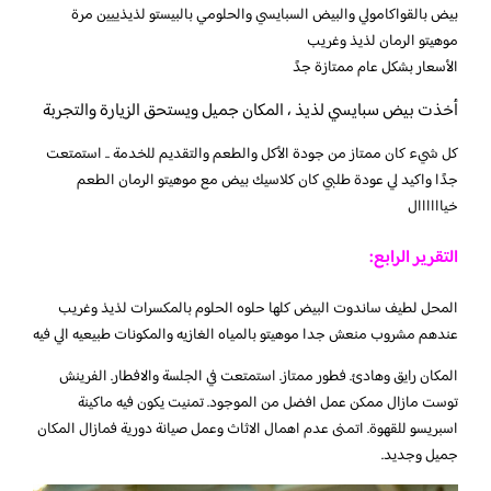
بيض بالقواكامولي والبيض السبايسي والحلومي بالبيستو لذيذييين مرة
موهيتو الرمان لذيذ وغريب
الأسعار بشكل عام ممتازة جدً
أخذت بيض سبايسي لذيذ ، المكان جميل ويستحق الزيارة والتجربة
كل شيء كان ممتاز من جودة الأكل والطعم والتقديم للخدمة .. استمتعت
جدًا واكيد لي عودة طلبي كان كلاسيك بيض مع موهيتو الرمان الطعم
خياااااال
التقرير الرابع:
المحل لطيف ساندوت البيض كلها حلوه الحلوم بالمكسرات لذيذ وغريب
عندهم مشروب منعش جدا موهيتو بالمياه الغازيه والمكونات طبيعيه الي فيه
المكان رايق وهادئ. فطور ممتاز. استمتعت في الجلسة والافطار. الفرينش
توست مازال ممكن عمل افضل من الموجود. تمنيت يكون فيه ماكينة
اسبريسو للقهوة. اتمنى عدم اهمال الاثاث وعمل صيانة دورية فمازال المكان
جميل وجديد.