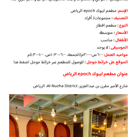
الإسم
:
مطعم ايبوك epoch الرياض
التصنيف
:
مجموعات/ أفراد
النوع
:
مطعم افطار
الأسعار
:
متوسطة
الأطفال
:
مناسب
الموسيقى
:
لا يوجد
مواعيد العمل
:
٦:٠٠ص–٣:٠٠م/الجمعة، ٦:٠٠–١٠:٣٠ص، ١:٠٠–٤:٣٠م
الموقع على خرائط جوجل
:
للوصول للمطعم عبر خرائط جوجل
اضغط هنا
عنوان مطعم ايبوك epoch الرياض
شارع الأمير مقرن بن عبدالعزيز، Al-Nuzha District، الرياض