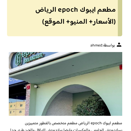
مطعم ايبوك epoch الرياض
(الأسعار+ المنيو+ الموقع)
بواسطة:
ahmed
مطعم ايبوك epoch الرياض
مطعم متخصص بالفطور متمييزين
بساندويتش الحلومي والمكسرات وايضا ساندويتش الترافل والخبز طري جدا