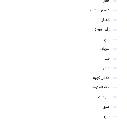
حقل
خميس مشيط
ذهبان
رأس تنورة
رابغ
سيهات
ضبا
عرعر
مكائن قهوة
مكة المكرمة
منوعات
منيو
ينبع