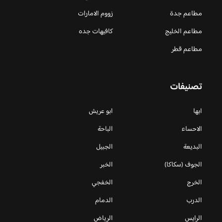
مطاعم جدة
زووم الامارات
مطاعم الخليج
كافيهات جده
مطاعم قطر
تصنيفات
ابها
ابو عريش
الاحساء
الباحة
البديعة
الجبيل
الجوف (سكاكا)
الخبر
الخرج
الخفجي
الدرب
الدمام
الرايس
الرياض