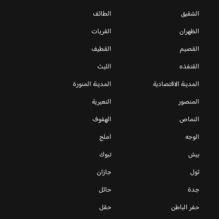
الشقيق
الطائف
الظهران
القريات
القصيم
القطيف
القنفذه
الليث
المدينة الاقتصادية
المدينة المنورة
المنصور
النعيرية
النماص
الهفوف
الوجه
املج
بيش
تبوك
ثول
جازان
جدة
حائل
حفر الباطن
حقل