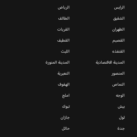
الرايس
الرياض
الشقيق
الطائف
الظهران
القريات
القصيم
القطيف
القنفذه
الليث
المدينة الاقتصادية
المدينة المنورة
المنصور
النعيرية
النماص
الهفوف
الوجه
املج
بيش
تبوك
ثول
جازان
جدة
حائل