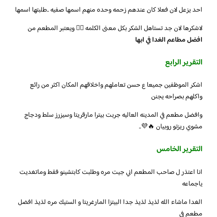
احد يزعل لان فعلا كان عندهم زحمه وحده منهم اسمها صفيه ..طلبتها اسمها
لاشكرها لان جد تستاهل الشكر بكل معنى الكلمه 👍🏻 ويعتبر المطعم من
افضل مطاعم الغدا في ابها
التقرير الرابع
اشكر الموظفين جميعا ع حسن تعاملهم واخلاقهم المكان اكثر من رائع
واكلهم بصراحه يجنن
وافضل مطعم في المدينه العاليه جربت بيترا مارقريتا وسيزرز سلط ودجاج
مشوي ريزتو روبيان 🔥💜..
التقرير الخامس
انا اعتذر ل صاحب المطعم اني جيت مره وطلبت كابتشينو فقط وماتغديت
ياجماعه
الغدا ماشاء الله لذيذ لذيذ جدا البيتزا المارغريتا و الستيك مره لذيذ افضل
مطعم في