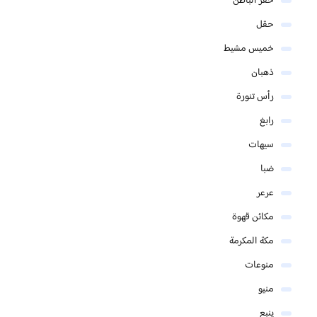
حفر الباطن
حقل
خميس مشيط
ذهبان
رأس تنورة
رابغ
سيهات
ضبا
عرعر
مكائن قهوة
مكة المكرمة
منوعات
منيو
ينبع