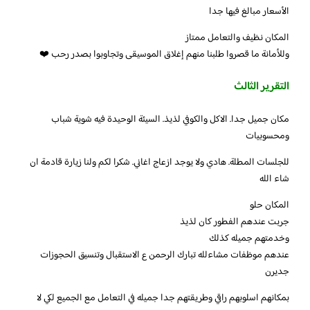
الأسعار مبالغ فيها جدا
المكان نظيف والتعامل ممتاز
وللأمانة ما قصروا طلبنا منهم إغلاق الموسيقى وتجاوبوا بصدر رحب ❤️
التقرير الثالث
مكان جميل جدا. الاكل والكوفي لذيذ. السيئة الوحيدة فيه شوية شباب
ومحسوبيات
للجلسات المطلة. هادي ولا يوجد ازعاج اغاني. شكرا لكم ولنا زيارة قادمة ان
شاء الله
المكان حلو
جربت عندهم الفطور كان لذيذ
وخدمتهم جميله كذلك
عندهم موظفات مشاءلله تبارك الرحمن ع الاستقبال وتنسيق الحجوزات
جديرن
بمكانهم اسلوبهم راقي وطريقتهم جدا جميله في التعامل مع الجميع لكي لا