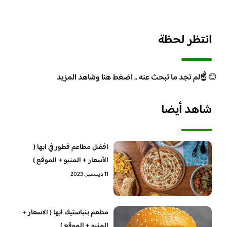
انتظر لحظة
😊
☝️لم تجد ما تبحث عنه .. اضغط هنا وشاهد المزيد
شاهد أيضا
افضل مطاعم فطور في ابها (
الأسعار + المنيو + الموقع )
11 ديسمبر، 2023
مطعم بنباستيك ابها ( الاسعار +
المنيو + الموقع )