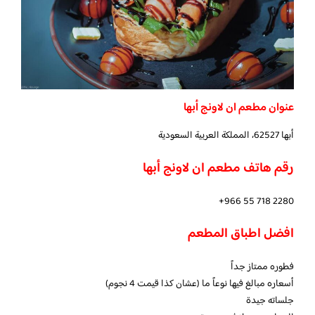
عنوان مطعم ان لاونج أبها
أبها 62527، المملكة العربية السعودية
رقم هاتف مطعم ان لاونج أبها
+966 55 718 2280
افضل اطباق المطعم
فطوره ممتاز جداً
أسعاره مبالغ فيها نوعاً ما (عشان كذا قيمت 4 نجوم)
جلساته جيدة