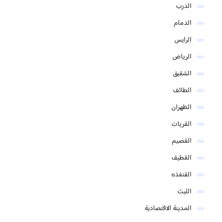
الدرب
الدمام
الرايس
الرياض
الشقيق
الطائف
الظهران
القريات
القصيم
القطيف
القنفذه
الليث
المدينة الاقتصادية