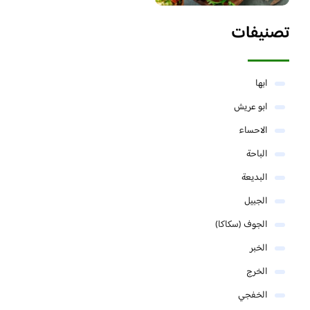
تصنيفات
ابها
ابو عريش
الاحساء
الباحة
البديعة
الجبيل
الجوف (سكاكا)
الخبر
الخرج
الخفجي