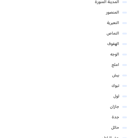
المدينة المنورة
المنصور
النعيرية
النماص
الهفوف
الوجه
املج
بيش
تبوك
ثول
جازان
جدة
حائل