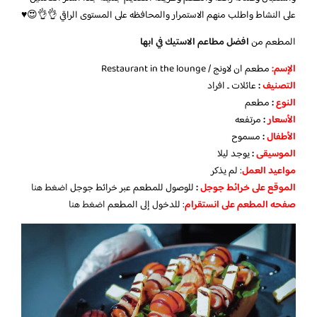
على النشاط واطلب منهم الاستمرار والمحافظه على المستوى الراقي 👌👌😍♥️
المطعم من
افضل مطاعم الاستيك في ابها
الإسم:
مطعم ان لاونج / Restaurant in the lounge
التصنيف
:
عائلات ـ افراد
النوع
:
مطعم
الأسعار
:
مرتفعه
الأطفال
:
مسموح
الموسيقى
:
يوجد ليلا
مواعيد العمل
: لم يذكر
الموقع على خرائط جوجل
:
للوصول للمطعم عبر خرائط جوجل
اضغط هنا
صفحه المطعم على انستقرام
: للدخول إلى المطعم
اضغط هنا