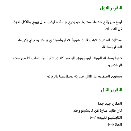
التقرير الاول
اروع من رائع خدمة ممتازة. جو بديع جلسة حلوة ومطل بهيج. والاكل لذيذ
كل الاصناف
ممتازة. اتعشيت فيه وطلبت شوربة فطر واسباغتي بيستو ودجاج بكريمة
الفطر وسلطة
كينوا. وسلطة البوراتا فووووووق الوصف كانت. شكرا من القلب انا من سكان
الرياض و
مستوى المطعم عاااااالي مقارنة بمطاعمنا بالرياض
التقرير الثاني
المكان جيد جدا
كان طلبنا عبارة عّن كابتشينو وحلا
الكابتشينو تقييمه ٣-١٠
الحلا ٥-١٠