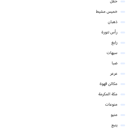
حقل
خميس مشيط
ذهبان
رأس تنورة
رابغ
سيهات
ضبا
عرعر
مكائن قهوة
مكة المكرمة
منوعات
منيو
ينبع