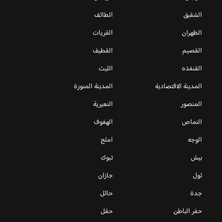
الشقيق
الطائف
الظهران
القريات
القصيم
القطيف
القنفذه
الليث
المدينة الاقتصادية
المدينة المنورة
المنصور
النعيرية
النماص
الهفوف
الوجه
املج
بيش
تبوك
ثول
جازان
جدة
حائل
حفر الباطن
حقل