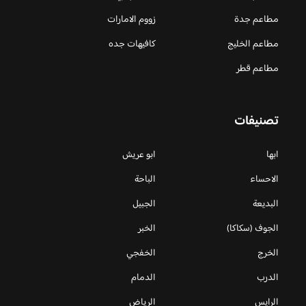
مطاعم جدة
زووم الامارات
مطاعم الخليج
كافيهات جده
مطاعم قطر
تصنيفات
ابها
ابو عريش
الاحساء
الباحة
البديعة
الجبيل
الجوف (سكاكا)
الخبر
الخرج
الخفجي
الدرب
الدمام
الرايس
الرياض