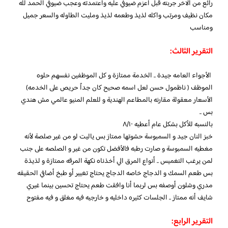
رائع من الاخر جربته قبل اعزم ضيوفي عليه واعتمدته وعجب ضيوفي الحمد لله
مكان نظيف ومرتب واكله لذيذ وطعمه لذيذ ومليت الطاوله والسعر جميل
ومناسب
التقرير الثالث:
الأجواء العامه جيدة .. الخدمة ممتازة و كل الموظفين نفسهم حلوه
الموظف ( ناظمول حسن لعل اسمه صحيح كان جداً حريص على الخدمه)
الأسعار معقولة مقارنه بالمطاعم الهندية و للعلم المنيو عالمي مش هندي
بس ..
بالنسبه للأكل بشكل عام أعطيه ٨/١٠
خبز النان جيد و السمبوسة حشوتها ممتاز بس ياليت لو من غير صلصة لأنه
مغطيه السمبوسة و صارت رطبه فالأفضل تكون من غير و الصلصه على جنب
لمن يرغب التغميس .. أنواع المرق الي أخذناه نكهة المرقه ممتازة و لذيذة
بس طعم السمك و الدجاج خاصه الدجاج يحتاج تغيير أو طبخ أضافي الحقيقه
مدري وشلون أوصفه بس لربما أنا وافقت طعم يحتاج تحسين بينما غيري
شايف أنه ممتاز .. الجلسات كثيره داخليه و خارجيه فيه مغلق و فيه مفتوح
التقرير الرابع: