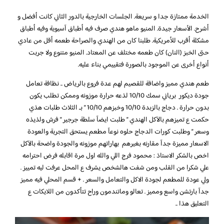
الخدمة ممتازة جدا و سريعة. الجلسات الخارجية بالدور الثاني كانت أفضل و
أشرح. الأسعار جيدة. المنيو ماهو هندي صرف فيه أطباق آسيوية وفيه أطباق
مشكلة أقرب للأمريكية. طلبنا كان من الهندي والصراحة طعمه أقل من عادي
حتى الخبز (النان) كان طعمه مختلف عن المعتاد. المنيو متنوع ولا جربت
أنواع أخرى عن الموجود بالصورة فتقييمي بناء عليه.
طعم هندي مميز واضافة للقصيم لهم عدة فروع بالرياض .. نظافة تعامل
جودة ديكور برياني سمك 10/10 لذعه حرارة موزونه وممكن تطلب يكون
بدون حرارة . دجاج بالزبدة 10/10 وخبزهم 10/10 ” بـ الثلاث طلبات هذي
حكمت ع تميزهم بالآكل الهندي ” طلبت ايضآ سلطة جرجير ” فرش ولذيذه
وسعر ” وطلبت كورات الدجاج حلوه نوعآ مطعم يستحق التجربة والعودة
الاسعار مميزة جدآ مقارنه بغيرهم بهاراتهم موزونه والجودة واضحة بالآكل
اخص بالشكر الاستاذ : محمود فرج اللي والله اول مرة اقابله فرض احترامه
علي شكرا من القلب ومن شفت هالشخص يشرف ع المحل عرفت ليه تمييز .
ولي عودة للمطعم لجودة الاكل والتعامل والسعر . + قسم المحلي فيه مميز
جدآ بارتشن واسع ومميز . تعالو وماتندمون وراح تتأكدون من اللايكات ع
التعليق هذا ..