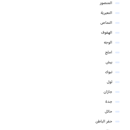
المنصور
النعيرية
النماص
الهفوف
الوجه
املج
بيش
تبوك
ثول
جازان
جدة
حائل
حفر الباطن