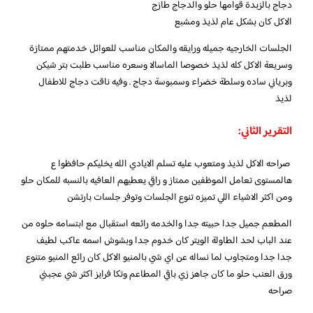
دجاج بالزبدة قوامها حلو والدجاج طازج
الاكل كان بشكل عام لذيذ ومشبع
الجلسات الخارجيه جميله ورايقه والمكان مناسب للعوائل خدمتهم ممتازة
وسريعة الاكل كله لذيذ خصوصا الماسالا وسعره مناسب طلبت بتر شيكن
وبرياني ساده وسلطة خضراء وسمبوسة دجاج . وفيه ناقت دجاج للاطفال
لذيذ
التقرير الثاني:
صراحه الاكل لذيذ ومتعوب عليه تسلم الايادي الله يخليكم حافظوا ع
هالمستوى تعامل الموظفين ممتاز و راقي يعطيهم العافيه بالنسبه للمكان حلو
ومن اكثر الاشياء اللي تميزه تنوع الجلسات وتوفر جلسات بارتشن
المطعم جميل جدا حبيته جدا والخدمه رائعه استقبال مع ابتسامه حلوه من
عند الباب لحد الطاولة الويتر كان خدوم جدا وبشوش اسمه عاكب لطيف
جدا جدا ومتجاوب لما نساله عن اي شي بالمنيو الاكل كان رائع المنيو متنوع
ورق العنب حلو ما كان جاهز زي باقي المطاعم وتكا فرايز اكثر شي عجبني
صراحه