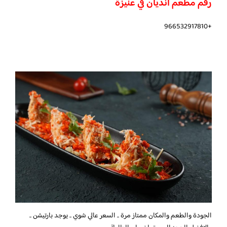
رقم مطعم انديان في عنيزة
+966532917810
الجودة والطعم والمكان ممتاز مرة .. السعر عالي شوي .. يوجد بارتيشن ..