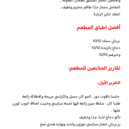
والافضل الحجز المسبق لضمان الطاولة ..
التعامل ممتاز جدًا طاقم محترم ولطيف ..
اعتقد ابكرر الزيارة
أفضل اطباق المطعم
برياني سمك 10/10
دجاج بالزبدة 10/10
وخبزهم 10/10
تقارير المتابعين للمطعم:
التقرير الأول:
جلسنا بالاوت دور .. الجو كان جميل والكراسي مريحة والاطلالة رائعة
طلبنا كان : سلطة سيزر رائعه فيها لمسة سبايسي وخبيت اضافة البوب كورن
عليها ..
تاكو دجاج لذيذ جدا وخفيف
رز برياني خضار سبايسي موزون ولذيذ وبهاره هندي صح