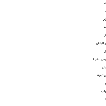
ك
ان
ل
 الباطن
ل
س مشيط
ان
 تنورة
ات