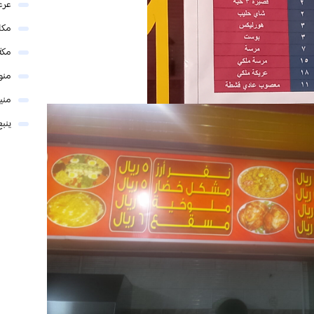
عرع
مكا
مكة
منو
مني
ينبع