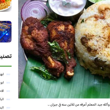
تصني
ابها
ابو
الا
البا
كله جيد المعلم أعرفه من ثلاثين سنه في جيزان …
البد