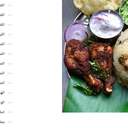
الق
الق
الق
الل
المد
المد
الم
النع
الن
اله
الو
امل
بيش