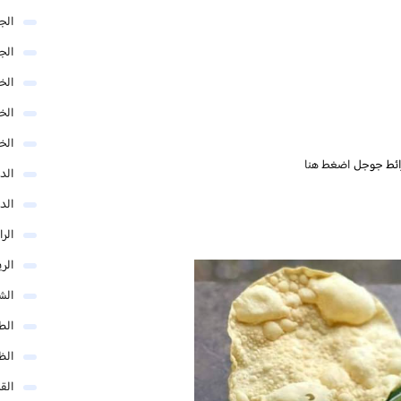
الج
الج
الخب
الخ
الخ
ائط جوجل
اضغط هنا
الد
الد
الر
الر
الش
الط
الظ
الق