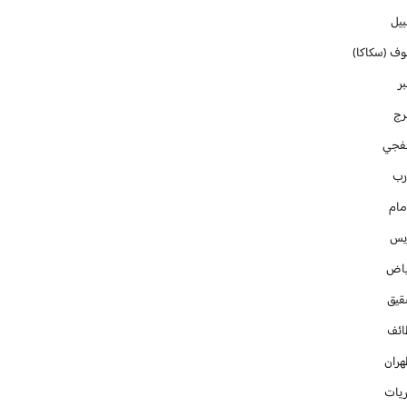
بيل
وف (سكاكا)
ر
رج
فجي
رب
مام
ايس
ياض
قيق
ائف
هران
ريات