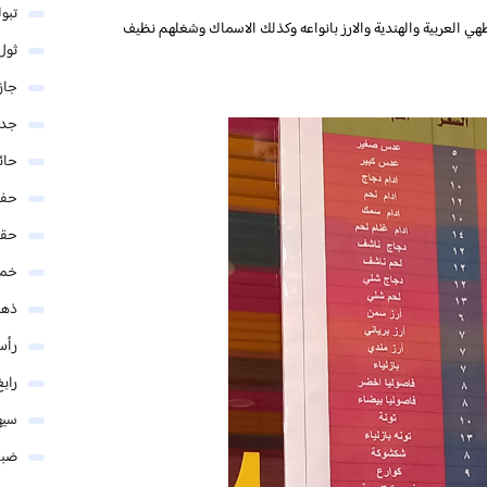
تبو
ي العربية والهندية والارز بانواعه وكذلك الاسماك وشغلهم نظيف
ثول
جاز
جدة
حائ
حفر
حق
خمي
ذهب
رأس
رابغ
سيه
ضبا