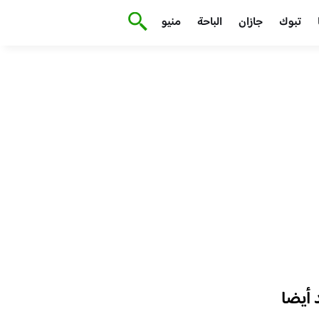
تبوك
جازان
الباحة
منيو
أيضا