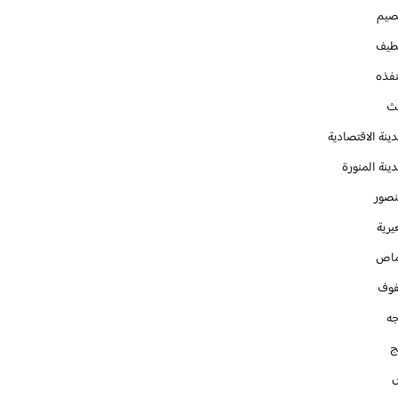
صيم
طيف
نفذه
يث
ينة الاقتصادية
ينة المنورة
نصور
يرية
ماص
فوف
جه
ج