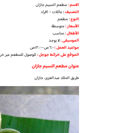
الاسم :
مطعم النسيم جازان
التصنيف
:
عائلات – افراد
النوع :
مطعم
الأسعار
:
متوسطة
الأطفال
:
مناسب
الموسيقى :
لا يوجد
مواعيد العمل :
٦:٠٠ص–١٢:٠٠ص
الموقع على خرائط جوجل
:
للوصول للمطعم عبر خر
عنوان مطعم النسيم جازان
طريق الملك عبدالعزيز، جازان