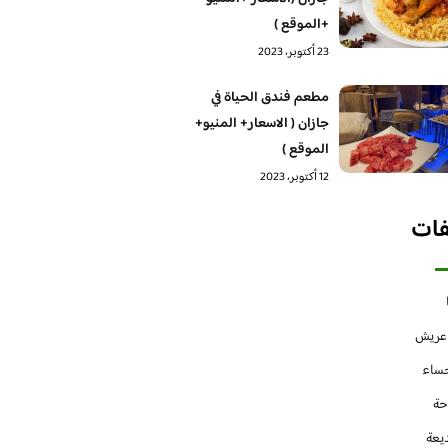
+الموقع )
23 أكتوبر، 2023
مطعم فندق الحياة في
جازان ( الاسعار+ المنيو+
الموقع )
12 أكتوبر، 2023
فات
 عريش
حساء
حة
يعة