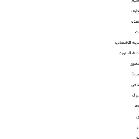
صيم
طيف
نفذه
يث
ينة الاقتصادية
ينة المنورة
نصور
يرية
ماص
فوف
جه
ج
ك