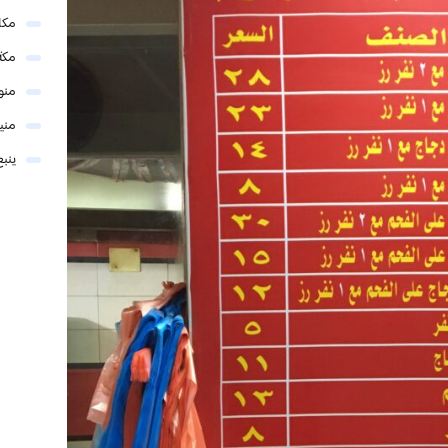
مكا
مكة
منو
مني
ينبع