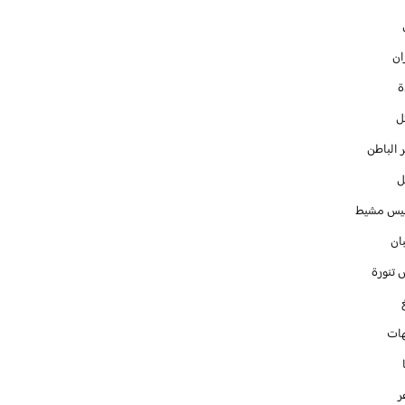
ان
ل
 الباطن
ل
س مشيط
ان
 تنورة
ات
ر