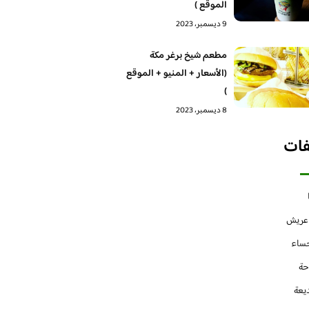
الموقع )
9 ديسمبر، 2023
مطعم شيخ برغر مكة
(الأسعار + المنيو + الموقع
)
8 ديسمبر، 2023
فات
 عريش
حساء
حة
يعة