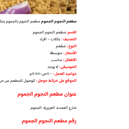
مطعم النجوم الجموم
مطعم النجوم بالجموم بمكة 
الاسم :
مطعم النجوم الجموم
التصنيف
:
عائلات – افراد
النوع :
مطعم
الأسعار
:
متوسطة
الأطفال
:
مناسب
الموسيقى :
لا يوجد
مواعيد العمل :
١١:٠٠ص–١١:٥٥م
الموقع على خرائط جوجل
:
للوصول للمطعم عبر خر
عنوان مطعم النجوم الجموم
شارع العمده، العزيزية، الجموم
رقم مطعم النجوم الجموم