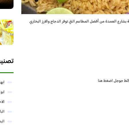
بشارع العمدة من أفضل المطاعم التي توفر الدجاج والارز البخاري
تصني
ائط جوجل
اضغط هنا
ابها
ابو
الا
البا
البد