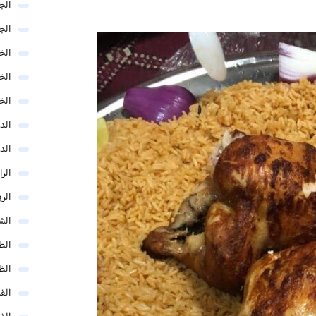
الج
الج
الخب
الخ
الخ
الد
الد
الر
الر
الش
الط
الظ
الق