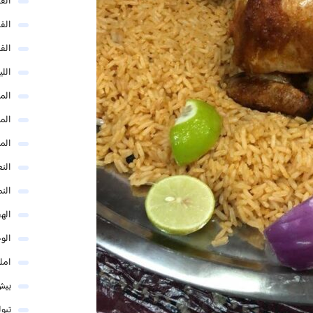
الق
الق
الق
الل
المد
المد
الم
النع
الن
اله
الو
امل
بيش
تبو