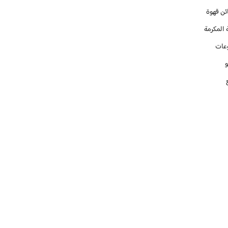
ئن قهوة
 المكرمة
عات
و