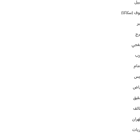
بيل
وف (سكاكا)
ر
رج
فجي
رب
مام
ايس
ياض
قيق
ائف
هران
ريات