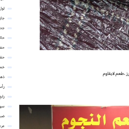
ثول
جاز
جدة
حائ
حفر
حق
خمي
ز ،طعم لايقاوم
ذهب
رأس
رابغ
سيه
ضبا
عرع