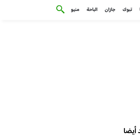
تبوك
جازان
الباحة
منيو
أيضا