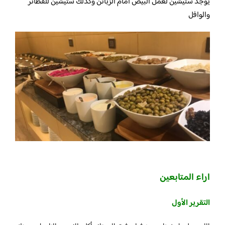
يوجد ستيشين لعمل البيض امام الزبائن وكذلك ستيشين للفطائر
والوافل
اراء المتابعين
التقرير الأول