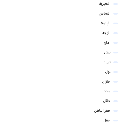
النعيرية
النماص
الهفوف
الوجه
املج
بيش
تبوك
ثول
جازان
جدة
حائل
حفر الباطن
حقل