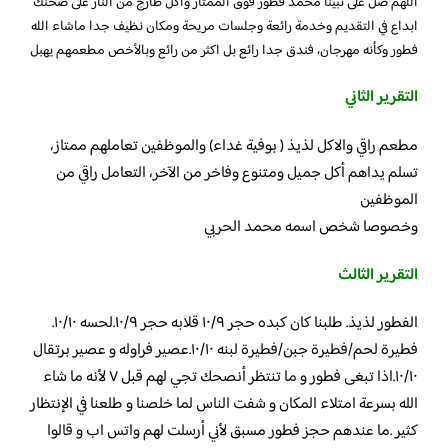
اللهم صل على نبينا محمد فطور فوق الممتاز وأكل طازج من النار على صحنك
ابداع في التقديم وخدمة رائعة وجلسات مريحة ومكان نظيف جدا ماشاء الله
فطور وكأنه مهرجان، فندق جدا رائع بل اكثر من رائع وبالأخص مطعمهم يهبل
التقرير الثاني
مطعم راقي والاكل لذيذ ( بوفية غداء) والموظفين تعاملهم ممتاز،
تسلم يداهم أكل جميل ومتنوع وفاخر من الآخر، التعامل راقي من
الموظفين
وخصوصا شخص اسمه محمد الحربي
التقرير الثالث
الفطور لذيذ. طلبنا كان كبده حجر ١٠/٩ قلابه حجر ١٠/٩.لحسه ١٠/١٠.
فطيرة لحم/فطيرة جبن/فطيرة لبنه ١٠/١٠.عصير فراوله و عصير برتقال
١٠/١٠.اذا تبغى فطور و ما تنتظر أنصحك تجي لهم قبل ٧ لأنه ما شاء
الله بسرعة امتلاء المكان و شفت الناس لما خلصنا و طلعنا في الإنتظار
كثير .ما عندهم حجز فطور مسبق لأني أرسلت لهم واتس اب و قالوا