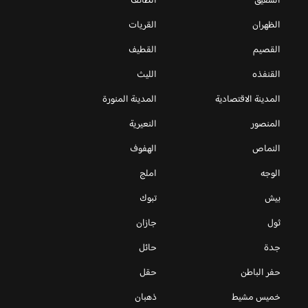
الشقيق
الطائف
الظهران
القريات
القصيم
القطيف
القنفذه
الليث
المدينة الاقتصادية
المدينة المنورة
المنصور
النعيرية
النماص
الهفوف
الوجه
املج
بيش
تبوك
ثول
جازان
جدة
حائل
حفر الباطن
حقل
خميس مشيط
ذهبان