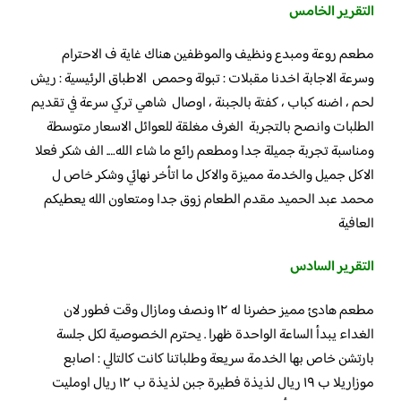
التقرير الخامس
مطعم روعة ومبدع ونظيف والموظفين هناك غاية ف الاحترام
وسرعة الاجابة اخدنا مقبلات : تبولة وحمص الاطباق الرئيسية : ريش
لحم ، اضنه كباب ، كفتة بالجبنة ، اوصال شاهي تركي سرعة في تقديم
الطلبات وانصح بالتجربة الغرف مغلقة للعوائل الاسعار متوسطة
ومناسبة تجربة جميلة جدا ومطعم رائع ما شاء الله…. الف شكر فعلا
الاكل جميل والخدمة مميزة والاكل ما اتأخر نهائي وشكر خاص ل
محمد عبد الحميد مقدم الطعام زوق جدا ومتعاون الله يعطيكم
العافية
التقرير السادس
مطعم هادئ مميز حضرنا له ١٢ ونصف ومازال وقت فطور لان
الغداء يبدأ الساعة الواحدة ظهرا . يحترم الخصوصية لكل جلسة
بارتشن خاص بها الخدمة سريعة وطلباتنا كانت كالتالي : اصابع
موزاريلا ب ١٩ ريال لذيذة فطيرة جبن لذيذة ب ١٢ ريال اومليت