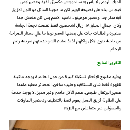
الديك الرومي لا بأس به ساندويتش مكسيكي لذيذ وعصير لاس
فيجاس بناء على نصيحة الويتر لكن ما عجبنا السائل ذو اللون الازرق
فيه سكر جدا وعصير موهيتو … ناسيه الاسم بس كان منعش جدا
وكان اجمالي المبلغ ١١٨ ريال لشخصين فقط نقصت نجمة الجلسة
صغيرة والطلبات جات على بعضها السعر نوعا ما غالي ممتاز الصراحة
من ناحية تنوع الاكل واكلهم لذيذ مشاء الله وخدمتهم سريعه رغم
الزحام
التقرير السابع
بوفيه مفتوح للإفطار. تشكيلة كبيرة من حول العالم. لا يوجد ماكينة
للقهوة فقط شاى النسكافيه وحليب ساخن. العصائر معلبة ماعدا
عصير البرتقال طبيعى. طعم الاكل ماسخ وغير مميز . لا يوجد خدمة
على الطاولة فريق العمل يقوم فقط بالتنظيف وتحضير الطاولات
والمسؤلين غير متفاعلين مع النزلاء
.