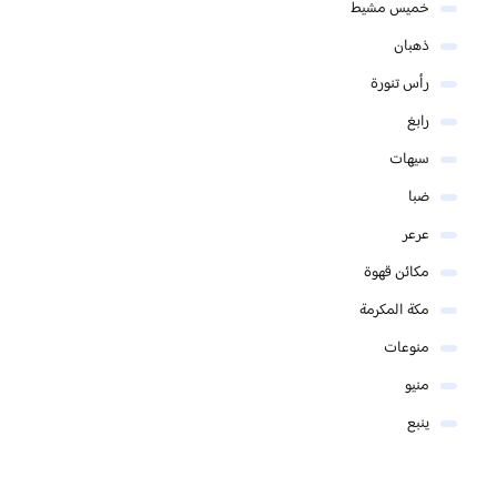
خميس مشيط
ذهبان
رأس تنورة
رابغ
سيهات
ضبا
عرعر
مكائن قهوة
مكة المكرمة
منوعات
منيو
ينبع