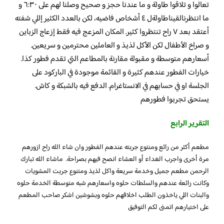
تعالوا و تلاقوا طاولة و ما عندنا حجز و صحيح وصلنا لهم على ٦:٣٠ و
ما انتظرنالقيناطاولةل ٤ أشخاص فاضيه، لكن بالعدد الكثير إللي شفته
أعتقد بعد ٧ راح تنتظروا كثير. المكان المزعج فيه فقط إزعاج الزباين
و صراخ الأطفال لكن الأكل لذيذ و العاملين محترمين و سريعين.
أسعارهم متوسطة و مقبولة مقارنة بالمطاعم التي تقدم فطور كذا.
خيارات الفطور عندهم كثيرة و القائمة موجودة في الباركود على
الجلسة او في حسابهم في الانستاغرام. الدفع فيه بالشبكة و كاش.
يستحق تجربوا فطورهم
التقرير الرابع
مطعم أكثر من رائع ومنتوع جربته عندهم الفطور وان شاء الله راح ازورهم
مرة أخرى واجرب الغداء أو العشاء انصح فيهم بصراحة. ماشاء الله تبارك
الرحمن مطعم جميل وخدمة سريعة واكل لذيذ ومتنوع جربت المشويات
وكانت رائعة عندهم والسلطات حلوه واسعارهم شبه متوسطة الخدمة حلوه
والبنات اللي ياخذون الطلب اخلاقهم حلوه وبشوشين اشكر صاحب المطعم
على اختيارهم اتمنى لكم التوفيق