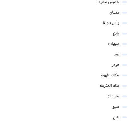
خميس مشيط
ذهبان
رأس تنورة
رابغ
سيهات
ضبا
عرعر
مكائن قهوة
مكة المكرمة
منوعات
منيو
ينبع