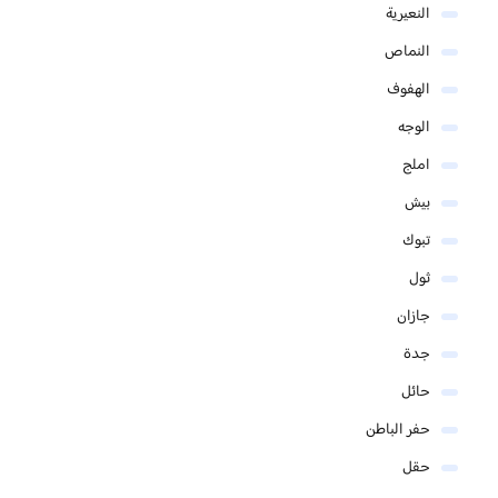
النعيرية
النماص
الهفوف
الوجه
املج
بيش
تبوك
ثول
جازان
جدة
حائل
حفر الباطن
حقل