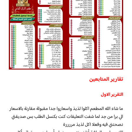
تقارير المتابعين
التقرير الاول
ما شاء الله المطعم اكلوا لذيذ واسعاروا جدا مقبولة مقارنة بالاسعار
الي برا من جد لما شفت التعليقات كنت بكنسل الطلب بس صديقتي
نصحتني فيه وفعلا اكل لذيذ مررررة