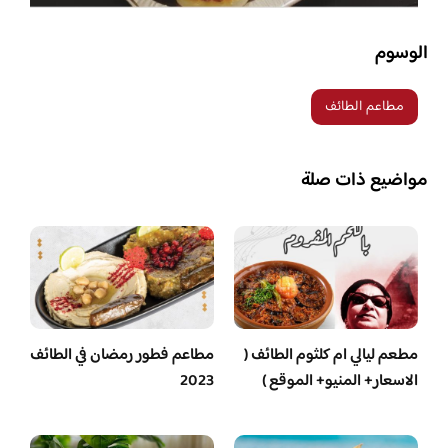
الوسوم
مطاعم الطائف
مواضيع ذات صلة
مطعم ليالي ام كلثوم الطائف (
مطاعم فطور رمضان في الطائف
الاسعار+ المنيو+ الموقع )
2023