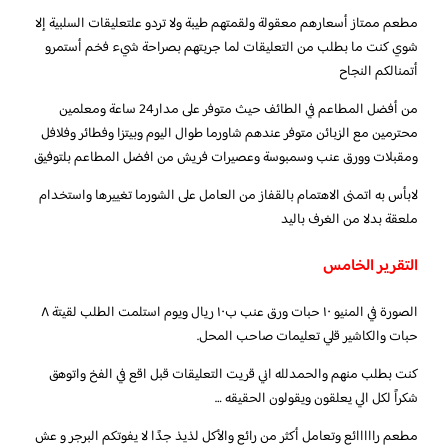
مطعم ممتاز أسعارهم معقولة ولقمتهم طيبة ولا تردو علتعليقات السلبية إلا
شوي كنت ما بطلب من التعليقات لما جربتهم بصراحة شيء فخم أستمرو
أتمنالكم النجاح
من أفضل المطاعم في الطائف حيث متوفر على مدار24 ساعة ومعلمين
محترمين مع الزبائن متوفر عندهم شاورما طوال اليوم وبيتزا وفطائر وفلافل
ومقبلات وورق عنب وسمبوسة وعصيرات فريش من افضل المطاعم بلتوفيق
لابأس به اتمنى الاهتمام بالقفاز من العامل على الشورما تغييرها واستخدام
ملعقة بدلا من الغرف باليد
التقرير الخامس
الصورة في المنيو ١٠ حبات ورق عنب ب١٠ ريال ويوم استلمت الطلب لقيتة ٨
حبات والكاشير قلي تعليمات صاحب المحل.
كنت بطلب منهم والحمدلله اني قريت التعليقات قبل اقع في الفخ واتوهق
شكراً لكل الي يعلقون ويقولون الحقيقه …
مطعم رااااائع وتعامل أكثر من رائع والأكل لذيذ جدًا لا يفوتكم البرجر و عش