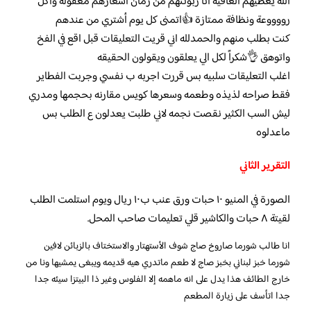
الله يعطيهم العافية أنا زبونتهم من زمان أسعارهم معقولة وأكل
رووووعة ونظافة ممتازة 👍اتمنى كل يوم أشتري من عندهم
كنت بطلب منهم والحمدلله اني قريت التعليقات قبل اقع في الفخ
واتوهق 👌شكراً لكل الي يعلقون ويقولون الحقيقه
اغلب التعليقات سلبيه بس قررت اجربه ب نفسي وجربت الفطاير
فقط صراحه لذيذه وطعمه وسعرها كويس مقارنه بحجمها ومدري
ليش السب الكثير نقصت نجمه لاني طلبت يعدلون ع الطلب بس
ماعدلوه
التقرير الثاني
الصورة في المنيو ١٠ حبات ورق عنب ب١٠ ريال ويوم استلمت الطلب
لقيتة ٨ حبات والكاشير قلي تعليمات صاحب المحل.
انا طالب شورما صاروخ صاج شوف الأستهتار والاستختاف بالزبائن لافين
شورما خبز لبناني بخبز صاج لا طعم ماتدري هيه قديمه ويبغى يمشيها ونا من
خارج الطائف هذا يدل على انه ماهمه إلا الفلوس وغير ذا البيتزا سيئه جدا
جدا اتأسف على زيارة المطعم