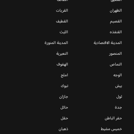
الظهران
القريات
القصيم
القطيف
القنفذه
الليث
المدينة الاقتصادية
المدينة المنورة
المنصور
النعيرية
النماص
الهفوف
الوجه
املج
بيش
تبوك
ثول
جازان
جدة
حائل
حفر الباطن
حقل
خميس مشيط
ذهبان