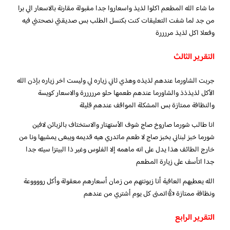
ما شاء الله المطعم اكلوا لذيذ واسعاروا جدا مقبولة مقارنة بالاسعار الي برا
من جد لما شفت التعليقات كنت بكنسل الطلب بس صديقتي نصحتني فيه
وفعلا اكل لذيذ مررررة
التقرير الثالث
جربت الشاورما عندهم لذيذه وهذي ثاني زياره لي وليست اخر زياره بإذن الله
الأكل لذيذذذ والشاورما عندهم طعمها حلو مرررررة والاسعار كويسة
والنظافة ممتازة بس المشكلة المواقف عندهم قليلة
انا طالب شورما صاروخ صاج شوف الأستهتار والاستختاف بالزبائن لافين
شورما خبز لبناني بخبز صاج لا طعم ماتدري هيه قديمه ويبغى يمشيها ونا من
خارج الطائف هذا يدل على انه ماهمه إلا الفلوس وغير ذا البيتزا سيئه جدا
جدا اتأسف على زيارة المطعم
الله يعطيهم العافية أنا زبونتهم من زمان أسعارهم معقولة وأكل رووووعة
ونظافة ممتازة 👍اتمنى كل يوم أشتري من عندهم
التقرير الرابع