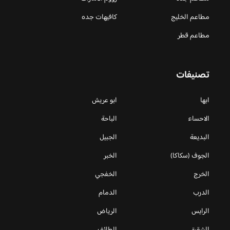
مطاعم الخليج
كافيهات جده
مطاعم قطر
تصنيفات
ابها
ابو عريش
الاحساء
الباحة
البديعة
الجبيل
الجوف (سكاكا)
الخبر
الخرج
الخفجي
الدرب
الدمام
الرايس
الرياض
الشقيق
الطائف