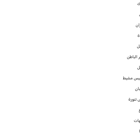
ك
ان
ل
 الباطن
ل
س مشيط
ان
 تنورة
ات