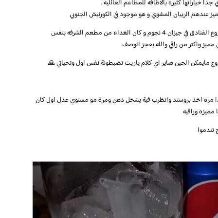
برجرو الطازج و تمريه قريبا و حلويات سعد الدين 
انا شخصيا لضيق الوقت جربت مطعم البرج و كان مميز عنده
و كانت اقامتي في فندق هوليدي جازان من أجمل و أروع الفنادق في جيزان 4 نجوم و كان الغداء من مطعم الشرفه بنفس
الفندق ( لذيذ جدا ماشاء الله ) و خاص
لا والله صراحة البروستد اخترب عندكم اول كان من اروع مايمكن الح
البرياني مالة حل عندكم لذيذ بس البروستد اخترب كذا مرة اخذ بروستد
لذيذ 👌🏿👌🏿
المطعم ك