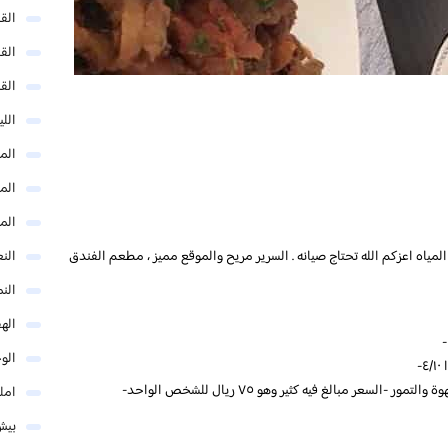
الق
الق
الق
الل
المد
المد
الم
النع
المياه اعزكم الله تحتاج صيانه . السرير مريح والموقع مميز ، مطعم الفندق
الن
اله
الو
لسعر مبالغ فيه كثير وهو ٧٥ ريال للشخص الواحد
امل
بيش