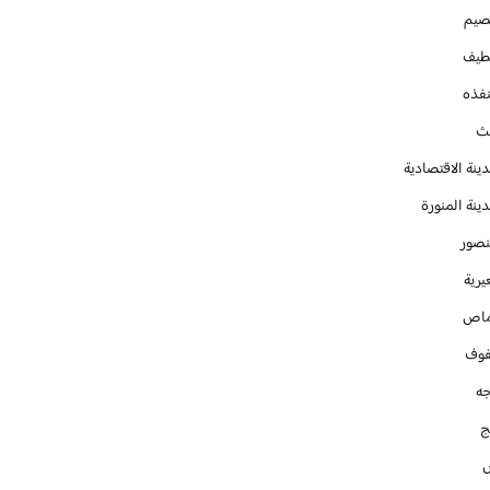
صيم
طيف
نفذه
يث
ينة الاقتصادية
ينة المنورة
نصور
يرية
ماص
فوف
جه
ج