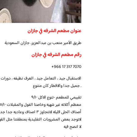
عنوان مطعم الشرفه في جازان
طريق الأمير متعب بن عبدالعزيز، جازان السعودية
رقم مطعم الشرفه في جازان
+966 17 317 7070
الاستقبال جيد ، التعامل جيد ، الغرف نظيفه ، دورات 
جميل جدا والافطار كان متنوع .
تقييمي للمطعم -تنوع الاكل ٩/١٠
-معظم أكلاته غير شهيه وخاصتا الفول والمقبلات ٥/١٠
-أصناف الحلى قليله لاتتجاوز ٣ اصناف وعاديه جدا جدا ٤/١٠
-لاتوجد بعض المشروبات التقليدية بمنطقتنا مثل القهوة والتمور -ا
لا انصح فيه