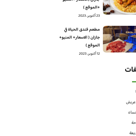
+الموقع )
23 أكتوبر، 2023
مطعم فندق الحياة في
جازان ( الاسعار+ المنيو+
الموقع )
12 أكتوبر، 2023
فات
 عريش
حساء
حة
يعة