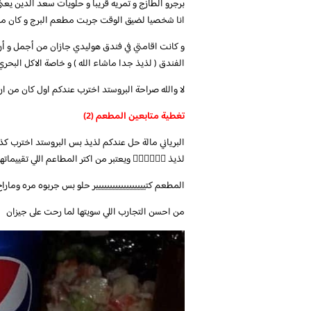
يعني جدا خياراتها كثيره بالاظافه للمطاعم العائليه .
م الربيان المشوي و هو موجود في الكورنيش الجنوبي
ة الاكل البحري مميز واكتر من راقي والله يعجز الوصف
ين صاير اي كلام ياريت تضبطونة نفس اول وتحياتي 🙏
تغطية متابعين المطعم (2)
 وانظرب فية يشخل دهن ومرة مو مستوي عدل اول كان
🏿 ويعتبر من اكتر المطاعم اللي تقييماتها مميزه وراقيه
تيييييييييييييييييير حلو بس جربوه مره وماراح تندموا
من احسن التجارب اللي سويتها لما رحت على جيزان