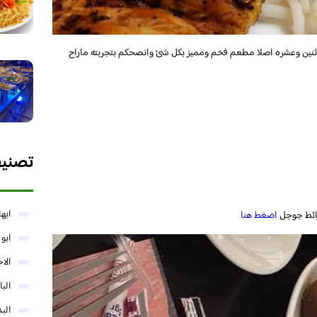
ثنين وعشره اصلا مطعم فخم ومميز بكل شئ وانصحكم بتجربته ماراح
تصني
ابها
ائط جوجل
اضغط هنا
ابو
الا
البا
البد