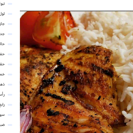
تبو
ثول
جاز
جدة
حائ
حفر
حق
خمي
ذهب
رأس
رابغ
سيه
ضبا