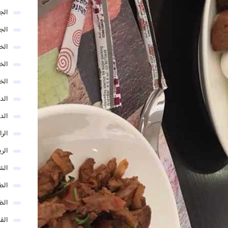
الج
الج
الخب
الخ
الخ
الد
الد
الر
الر
الش
الط
الظ
الق