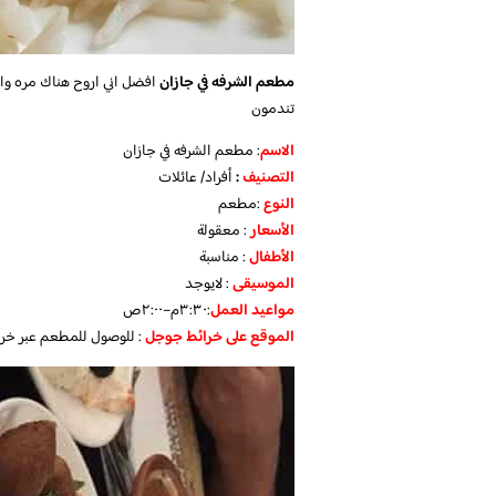
مطعم الشرفه في جازان
افضل اني اروح هناك مره وا
تندمون
الاسم
: مطعم الشرفه في جازان
التصنيف
:
أفراد/ عائلات
النوع
:مطعم
الأسعار
: معقولة
الأطفال
: مناسبة
الموسيقى
: لايوجد
مواعيد
العمل
:٣:٣٠م–٢:٠٠ص
الموقع
على
خرائط
جوجل
: للوصول للمطعم عبر خر