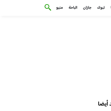
تبوك
جازان
الباحة
منيو
أيضا