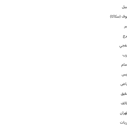
بيل
وف (سكاكا)
ر
رج
فجي
رب
مام
ايس
ياض
قيق
ائف
هران
ريات