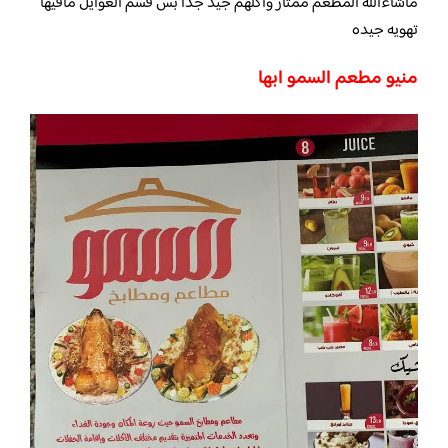
ماشاءالله المطعم ممتاز واكلهم جيد جدا بس قسم العوايل مافيها
تهويه جيده
منيو
مطعم السمو ابها