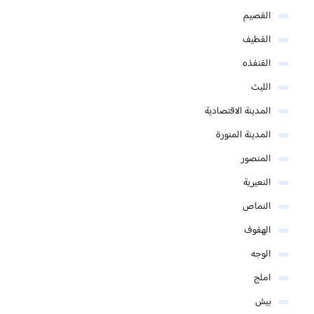
القصيم
القطيف
القنفذه
الليث
المدينة الاقتصادية
المدينة المنورة
المنصور
النعيرية
النماص
الهفوف
الوجه
املج
بيش