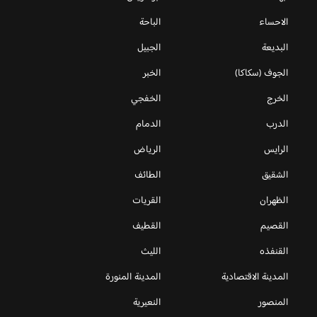
الاحساء
الباحة
البديعة
الجبيل
الجوف (سكاكا)
الخبر
الخرج
الخفجي
الدرب
الدمام
الرايس
الرياض
الشقيق
الطائف
الظهران
القريات
القصيم
القطيف
القنفذه
الليث
المدينة الاقتصادية
المدينة المنورة
المنصور
النعيرية