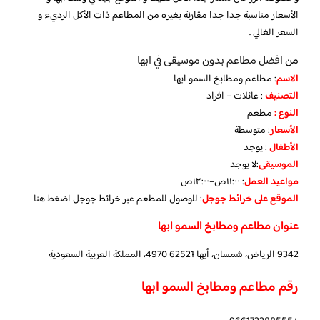
الأسعار مناسبة جدا جدا مقارنة بغيره من المطاعم ذات الأكل الرديء و
السعر الغالي .
من
افضل مطاعم بدون موسيقى في ابها
الاسم
: مطاعم ومطابخ السمو ابها
التصنيف
: عائلات – افراد
النوع :
مطعم
الأسعار
:
متوسطة
الأطفال
:
يوجد
الموسيقى
:
لا يوجد
مواعيد العمل
: ١١:٠٠ص–١٢:٠٠ص
الموقع على خرائط جوجل
: للوصول للمطعم عبر خرائط جوجل
اضغط هنا
عنوان مطاعم ومطابخ السمو ابها
9342 الرياض، شمسان، أبها 62521 4970، المملكة العربية السعودية
رقم مطاعم ومطابخ السمو ابها