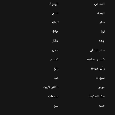
النماص
الهفوف
الوجه
املج
بيش
تبوك
ثول
جازان
جدة
حائل
حفر الباطن
حقل
خميس مشيط
ذهبان
رأس تنورة
رابغ
سيهات
ضبا
عرعر
مكائن قهوة
مكة المكرمة
منوعات
منيو
ينبع