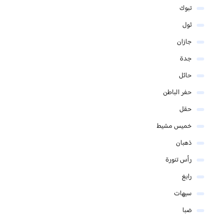
تبوك
ثول
جازان
جدة
حائل
حفر الباطن
حقل
خميس مشيط
ذهبان
رأس تنورة
رابغ
سيهات
ضبا