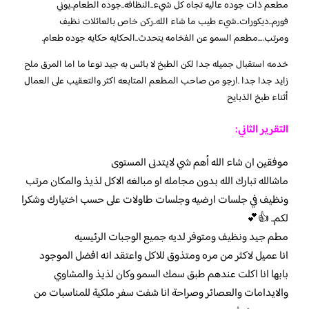
مطعم ذات جوده عاليه تجاه كل شيء..النظافه..جوده الطعام..يوني
فورم..ديكورات..شيء طيب ما شاء الله..ركن خاص بالعائلات نظيف
ومرتب….مطعم السمو عن الفخامه يتحدث..الحكايه حكايه جوده طعام.
خدمه استقبال جميله جدا لكن الطبخ لا بائس به جيد نوعا ما اما المرق ملح
زايد جدا جدا .ارجو من صاحب المطعم المتابعه اكثر والتعقيب على العمال
أثناء طبخ الذبايح
التقرير الثاني:
موفقين ان شاء الله أهم شي لايتدنى المستوى
ماشالله تبارك الله بدون مجامله او مبالغه الاكل لذيذ والمكان مرتب
ونظيف في جلسات ارضيه وجلسات طاولات على حسب اختيارك وشكرا
لكم.. 👍💕
مطم جيد ونظيف ومتوفر لديه جميع الوجبات الرئيسيه
انا عميل لاكثر من مره ومتذوق للاكل واعتقد انه افضل الموجود
بابها انا اكلت عندهم طبق سمك السمو وكان لذيذ والمشاوي
والايدامات والعصائر وصراحة انا شفت سفر ملكية للمناسبات من