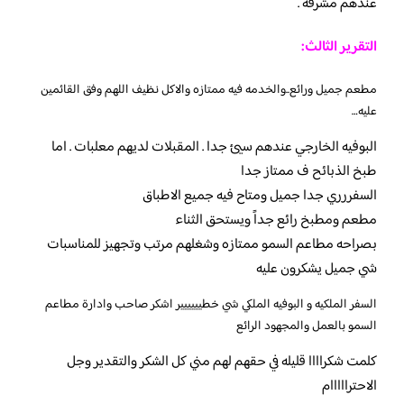
عندهم مشرفه .
التقرير الثالث:
مطعم جميل ورائع..والخدمه فيه ممتازه والاكل نظيف اللهم وفق القائمين
عليه…
البوفيه الخارجي عندهم سيئ جدا . المقبلات لديهم معلبات . اما
طبخ الذبائح ف ممتاز جدا
السفررري جدا جميل ومتاح فيه جميع الاطباق
مطعم ومطبخ رائع جداً ويستحق الثناء
بصراحه مطاعم السمو ممتازه وشغلهم مرتب وتجهيز للمناسبات
شي جميل يشكرون عليه
السفر الملكيه و البوفيه الملكي شي خطيييييير اشكر صاحب وادارة مطاعم
السمو بالعمل والمجهود الرائع
كلمت شكراااا قليله في حقهم لهم مني كل الشكر والتقدير وجل
الاحترااااام