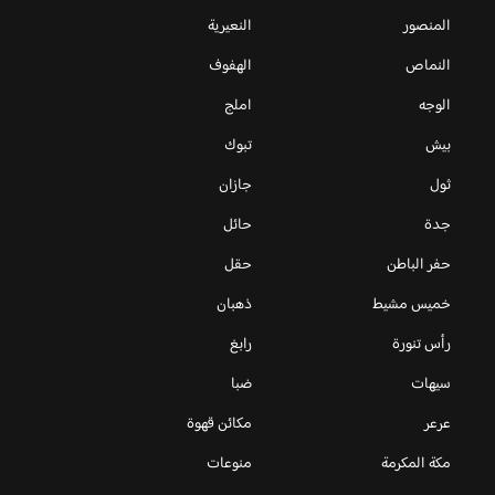
المنصور
النعيرية
النماص
الهفوف
الوجه
املج
بيش
تبوك
ثول
جازان
جدة
حائل
حفر الباطن
حقل
خميس مشيط
ذهبان
رأس تنورة
رابغ
سيهات
ضبا
عرعر
مكائن قهوة
مكة المكرمة
منوعات