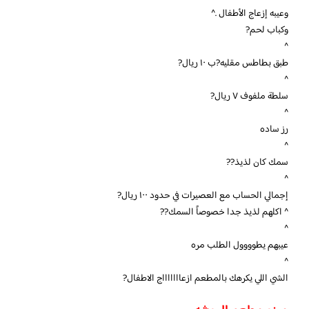
وعيبه إزعاج الأطفال .^
وكباب لحم?
^
طبق بطاطس مقليه?ب ١٠ ريال?
^
سلطة ملفوف ٧ ريال?
^
رز ساده
^
سمك كان لذيذ??
^
إجمالي الحساب مع العصيرات في حدود ١٠٠ ريال?
^ اكلهم لذيذ جدا خصوصاً السمك??
^
عيبهم يطوووول الطلب مره
^
الشي اللي يكرهك بالمطعم ازعاااااااج الاطفال?