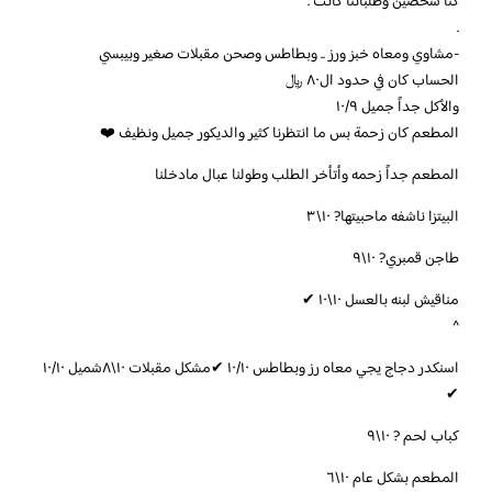
كنا شخصين وطلباتنا كانت .
.
-مشاوي ومعاه خبز ورز .. وبطاطس وصحن مقبلات صغير وبيبسي
الحساب كان في حدود ال٨٠ ﷼
والأكل جداً جميل ١٠/٩
المطعم كان زحمة بس ما انتظرنا كثير والديكور جميل ونظيف ❤️
المطعم جداً زحمه وأتأخر الطلب وطولنا عبال مادخلنا
البيتزا ناشفه ماحبيتها? ١٠\٣
طاجن قمبري? ١٠\٩
مناقيش لبنه بالعسل ١٠\١٠ ✔
^
اسنكدر دجاج يجي معاه رز وبطاطس ١٠/١٠ ✔مشكل مقبلات ١٠\٨شميل ١٠/١٠
✔
كباب لحم ? ١٠\٩
المطعم بشكل عام ١٠\٦