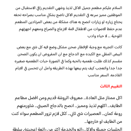
السلام عليكم مطعم جميل الاكل لذيذ وشهي التقديم راقي الاستقبال من
الموظفين مميز سرعه في التقديم الاكل ناضج بشكلٍ مناسب بصراحه تحفه
يحتاج زياره او زيارات انصح به هناك مشكلة من بعض المرتادين المطعم
عدم حفظ الاصوات من الاطفال قمة الازعاج والصراخ ومعهم اجهزتهم
اللوحية …. لا حياء وادب
كانت التجربه مع وجبة الإفطار. صحن مشكل وضع فيه كل شي مع بعض.
البيض المقلي مع الكبده مع الدجاج مع ان المفروض ان يكون الصحن
مقسم كذلك طلبت طعميه بالحبه وكما في الصورة حبات الطعميه صغيره
جدا جدا واتعجب كيف يتم بيعها بهذه الطريقه وامل ان تتحسن في الايام
القادمه. السعر مناسب
التقييم الثالث
اكل ممتاز مثل العادة… معروف الروشة قديم ومن افضل مطاعم
الطايف… اكلهم لذيذ ومميز… انصح بالدجاج الصيني… شاورمتهم
روعة كمان… العصيرات شي ثاني… ككل لازم تزور المطعم سواء كنت
من الطايف او خارجها…
الجلسات جميلة والاكل رائع والخدمة اكثر من رائعة اعجبتني سلطة