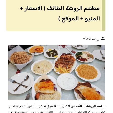
مطعم الروشة الطائف ( الاسعار +
المنيو + الموقع )
بواسطة:
raid
مطعم الروشة الطائف
من افضل المطاعم في تحضير المشويات دجاج لحم
كباب يوجد كذلك شاورما مميز جدا بارك الله لراعيه انصح بالتجربه راح تدعي