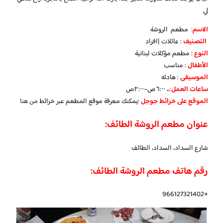
لي
الاسم
:
مطعم الروشة
التصنيف
: عائلات |افراد
النوع
: مطعم مؤكلات لبنانية
الأطفال
: مناسب
الموسيقى
: هادئه
ساعات العمل
:
،، ٦:٠٠ص–٢:٠٠ص
الموقع
على خرائط
جوجل
:يمكنك معرفة موقع المطعم عبر خرائط
من هنا
عنوان مطعم الروشة الطائف:
شارع السداد، السداد، الطائف
رقم هاتف مطعم الروشة الطائف:
+966127321402