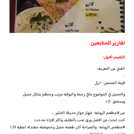
تقارير المتابعين
التقييم الاول:
الغني عن التعريف .
.
قيمة الشخص ١٠٠﷼
والجميل في الموضوع مافي زحمه والبوفيه مرتب ومنظم بشكل جميل
ويستحق ١٠/١٠
عن #مطعم الروشه- شهار جوار حديقة الحكير . ،
كنت ابحث عن افضل ورق عنب بالطايف واكثر الاراء مدحت
#مطعم_الروشه ، والصراحة كان طعمه جميل وحموضته معتدله اعطيه ١٠/٨