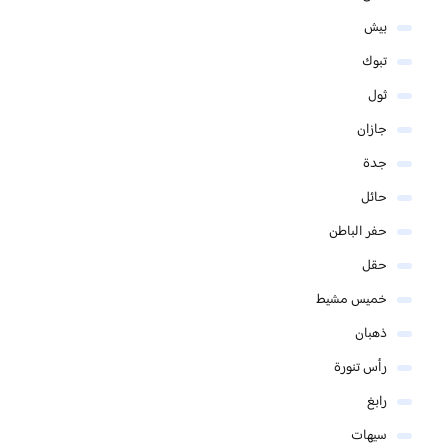
بيش
تبوك
ثول
جازان
جدة
حائل
حفر الباطن
حقل
خميس مشيط
ذهبان
رأس تنورة
رابغ
سيهات