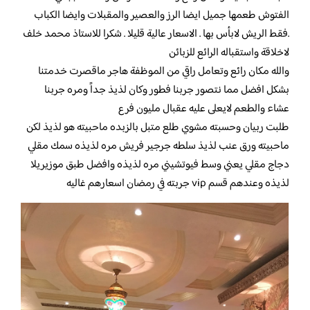
الفتوش طعمها جميل ايضا الرز والعصير والمقبلات وايضا الكباب
.فقط الريش لابأس بها . الاسعار عالية قليلا . شكرا للاستاذ محمد خلف
لاخلاقة واستقباله الرائع للزبائن
والله مكان رائع وتعامل راقي من الموظفة هاجر ماقصرت خدمتنا
بشكل افضل مما نتصور جربنا فطور وكان لذيذ جداً ومره جربنا
عشاء والطعم لايعلى عليه عقبال مليون فرع
طلبت ربيان وحسبته مشوي طلع متبل بالزبده ماحبيته هو لذيذ لكن
ماحبيته ورق عنب لذيذ سلطه جرجير فريش مره لذيذه سمك مقلي
دجاج مقلي يعني وسط فيوتشيني مره لذيذه وافضل طبق موزيريلا
لذيذه وعندهم قسم vip جربته في رمضان اسعارهم غاليه