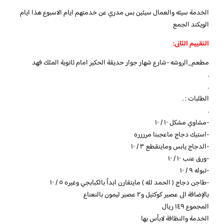
الخدمة سيئه والعمال سيئين بس مدري عن خدمتهم ايام الاسبوع هذا ايام
الويكند الجمع
التقييم الثانى:
مطعم_الروشه -شارع شهار جوار حديقة الحكير امام ثانوية الملك فهد
.
.
الطلبات : .
.
-مشاوي مشكل ١٠ / ١٠
-استيك دجاج ماعجبنا مرررره
-الدجاج يابس ومايتقطع ٣ / ١٠
-ورق عنب ١٠ / ١٠
-تبوله ٩ / ١٠
-طاجن دجاج ( الحمد لله ) مايتقارن ابداً بالكبابجي وغيره ٥ / ١٠
بالإضافة الى عصير كوكتيل و٢ عصير ليمون بالنعناع
المجموع ١٤٩ ريال
الخدمة والنظافة لابأس بها