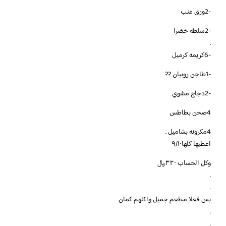
-2ورق عنب
-2سلطه خضرا
.
-6كريمه كرميل
-1طاجن روبيان ??
-2دجاج مشوي
4صحن بطاطس
4مكرونه بشاميل .
اعطيها كلها٩/١٠
وكل الحساب ٣٢٠﷼
.
.
بس فعلا مطعم جميل واكلهم كمان
.
.