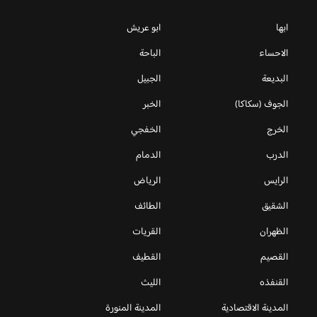
ابها
ابو عريش
الاحساء
الباحة
البديعة
الجبيل
الجوف (سكاكا)
الخبر
الخرج
الخفجي
الدرب
الدمام
الرايس
الرياض
الشقيق
الطائف
الظهران
القريات
القصيم
القطيف
القنفذه
الليث
المدينة الاقتصادية
المدينة المنورة