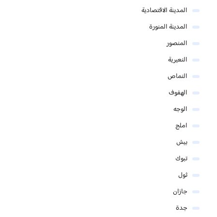
المدينة الاقتصادية
المدينة المنورة
المنصور
النعيرية
النماص
الهفوف
الوجه
املج
بيش
تبوك
ثول
جازان
جدة