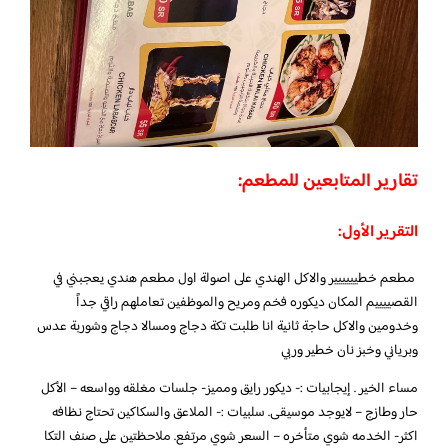
تقارير المتابعين للمطعم:
التقرير الأول:
مطعم خطيييييير والاكل الهندي على اصولة اول مطعم هندي يعجبني في
القصييييم المكان ديكوره فخم ومريح والموظفين تعاملهم راقي جداً
وخدومين والاكل حاجة ثانية انا طلبت تكة دجاج ومسالا دجاج وشوربة عدس
وبرياني وخبز نان خطير وربي
مساء الخير . إيجابيات :- ديكور رايق ومميز- جلسات مغلقه وواسعه – الأكل
حار وطازج – لايوجد موسيقى. سلبيات :- الملاعق والسكاكين تحتاج نظافه
اكثر- الخدمه شوي متأخره – السعر شوي مرتفع. ملاحظتين على صنف التكا