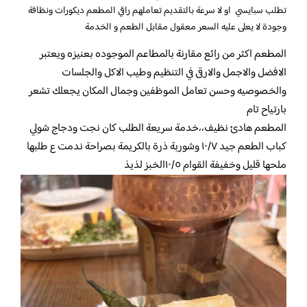
تطلب سبايسي او لا سرعة بالتقديم تعاملهم راقي المطعم ديكورات ونظافة
وجودة لا يعلى عليه السعر معقول مقابل الطعم و الخدمة
المطعم اكثر من رائع مقارنة بالمطاعم الموجوده بعنيزه ويعتبر
الافضل والاجمل والارقى في التنظيم وطيب الاكل والجلسات
والخصوصيه وحسن تعامل الموظفين وجمال المكان يجعلك تشعر
بارتياح تام
المطعم هادئ نظيف،،خدمة سريعة الطلب كان نجت ودجاج شولي
كباب الطعم جيد ١٠/٧ وشوربة ذرة بالكريمة بصراحة ندمت ع طلبها
ملحها قليل وخفيفة القوام ١٠/٥الخبز لذيذ