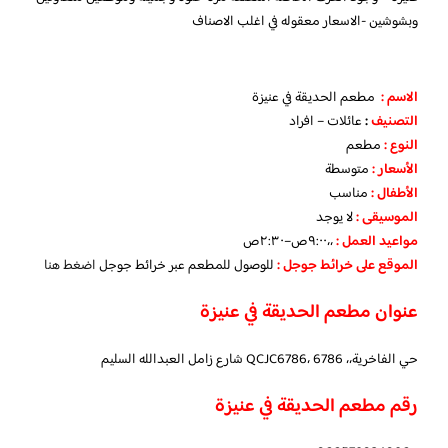
وبشوشين -الاسعار معقوله في اغلب الاصناف
الاسم :
مطعم الحديقة في عنيزة
التصنيف
:
عائلات – افراد
النوع :
مطعم
الأسعار
:
متوسطة
الأطفال
:
مناسب
الموسيقى :
لا يوجد
مواعيد العمل :
،،٩:٠٠ص–٢:٣٠ص
الموقع على خرائط جوجل
:
للوصول للمطعم عبر خرائط جوجل
اضغط هنا
عنوان مطعم الحديقة في عنيزة
حي الفاخرية،، QCJC6786، 6786 شارع زامل العبدالله السليم
رقم مطعم الحديقة في عنيزة