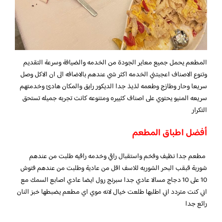
المطعم يحمل جميع معاير الجودة من الخدمه والضيافة وسرعة التقديم
وتنوع الاصناف اعجبتني الخدمه اكثر شي عندهم بالاضافه الى ان الاكل وصل
سريعا وحار وطازج وطعمه لذيذ جدا الديكور رايق والمكان هادئ وخدمتهم
سريعه المنيو يحتوي على اصناف كثييره ومتنوعه كانت تجربه جميله تستحق
التكرار
أفضل اطباق المطعم
مطعم جدا نظيف وفخم واستقبال راقي وخدمه راقيه طلبت من عندهم
شوربة قبقب البحر الشوربه للاسف اقل من عادية وطلبت من عندهم فتوش
10 على 10 دجاج مسالا عادي جدا سبرنج رول ايضا عادي اصابع السمك مع
اني كنت متردد اني اطلبها طلعت خيال لانه موي اي مطعم يضبطها خبز النان
رائع جدا