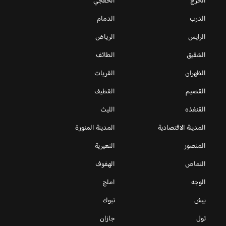
الخرج
الخفجي
الدرب
الدمام
الرايس
الرياض
الشقيق
الطائف
الظهران
القريات
القصيم
القطيف
القنفذه
الليث
المدينة الاقتصادية
المدينة المنورة
المنصور
النعيرية
النماص
الهفوف
الوجه
املج
بيش
تبوك
ثول
جازان