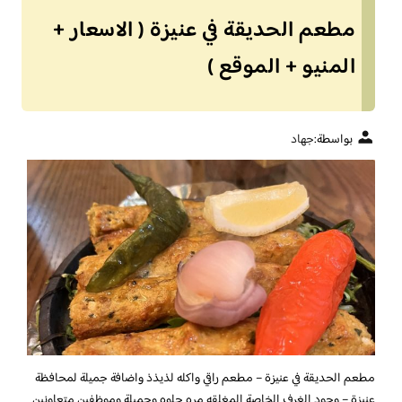
مطعم الحديقة في عنيزة ( الاسعار +
المنيو + الموقع )
بواسطة:
جهاد
مطعم الحديقة في عنيزة – مطعم راقي واكله لذيذذ واضافة جميلة لمحافظة
عنيزة – وجود الغرف الخاصة المغلقه مره حلوه وجميلة وموظفين متعاونين