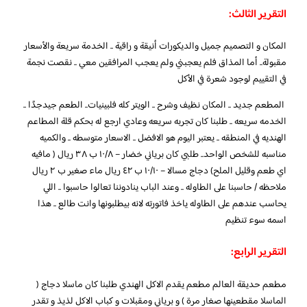
التقرير الثالث:
المكان و التصميم جميل والديكورات أنيقة و راقية .. الخدمة سريعة والأسعار
مقبولة.. أما المذاق فلم يعجبني ولم يعجب المرافقين معي .. نقصت نجمة
في التقييم لوجود شعرة في الأكل
المطعم جديد .. المكان نظيف وشرح .. الويتر كله فلبينيات.. الطعم جيدجدًا ..
الخدمه سريعه .. طلبنا كان تجربه سريعه وعادي ارجع له بحكم قلة المطاعم
الهنديه في المنطقه .. يعتبر اليوم هو الافضل .. الاسعار متوسطه .. والكميه
مناسبه للشخص الواحد.. طلبي كان برياني خضار – ١٠/٨ ب ٣٨ ريال ( مافيه
اي طعم وقليل الملح) دجاج مسالا – ١٠/١٠ ب ٤٢ ريال ماء صغير ب ٢ ريال
ملاحظه / حاسبنا على الطاوله .. وعند الباب ينادوننا تعالوا حاسبوا .. اللي
يحاسب عندهم على الطاوله ياخذ فاتورته لانه بيطلبونها وانت طالع .. هذا
اسمه سوء تنظيم
التقرير الرابع:
مطعم حديقة العالم مطعم يقدم الاكل الهندي طلبنا كان ماسلا دجاج (
الماسلا مقطعينها صغار مرة ) و برياني ومقبلات و كباب الاكل لذيذ و تقدر