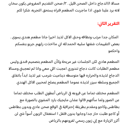
مسالا ١/الدجاج داخل الصحن قليل . ٢/ صحن التقديم المفروض يكون سخان
لانه برد علينا شوي. اذا ماجربت المطعم فتراه يستحق التجربه. شكرا لكم
التقرير الثاني:
المكان جدا مرتب ونظافه وحتى الاكل لذيذ اخيرا جانا مطعم هندي يسوى .
بعض التقييمات شفتها سلبيه الحمدلله اني مااخذت رايهم .جربو بنفسكم
واحكمو
المطعم هادي لكن الجلسات غير مريحة وكأن المطعم بتصميم فندق وليس
مطعم الطلبات كانت دجاج تندوري اعجبت اللي معي وانا لم تعجبني ومسالا
الدجاج لذيذه والحراره فيها متوسطه ديناميت شرمب غير لذيذ ابداً باتفاق
الجميع وسلطه سيزر لذيذه عموما المطعم يصلح لمحبين الاكل الهندي
المطعم مختلف تماما عن فروعه في الرياض أعطوني الطلب مختلف تماما
عن الصور ولما سألتهم قالوا عشان مايجيك بارد المشوي بالصورة مع
بطاطس وكاجو ومقدم بطريقة إحترافية في الوقع صحن عادي وبدون بطاطس
أو كاجو طلبت حار جدا وجابوا بدون فلفل ا استغفال الزبون أسوأ شي لن
أكرر الزيارة مع إني زبون رسمي لفروعهم بالرياض