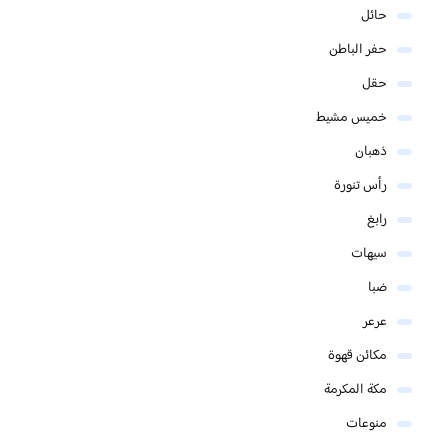
حائل
حفر الباطن
حقل
خميس مشيط
ذهبان
رأس تنورة
رابغ
سيهات
ضبا
عرعر
مكائن قهوة
مكة المكرمة
منوعات