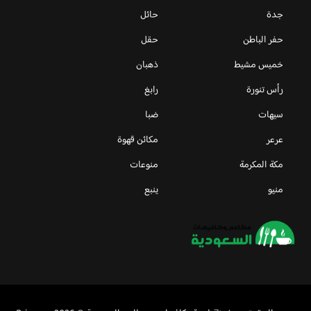
جدة
حائل
حفر الباطن
حقل
خميس مشيط
ذهبان
رأس تنورة
رابغ
سيهات
ضبا
عرعر
مكائن قهوة
مكة المكرمة
منوعات
منيو
ينبع