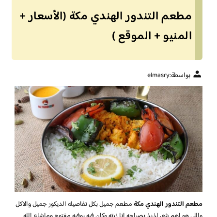
مطعم التندور الهندي مكة (الأسعار +
المنيو + الموقع )
بواسطة:
elmasry
مطعم التندور الهندي مكة
مطعم جميل بكل تفاصيله الديكور جميل والاكل
واللي هو اهم شي لذيذ بصراحه انا زرته وكان فيه بوفيه مفتوح وماشاء الله