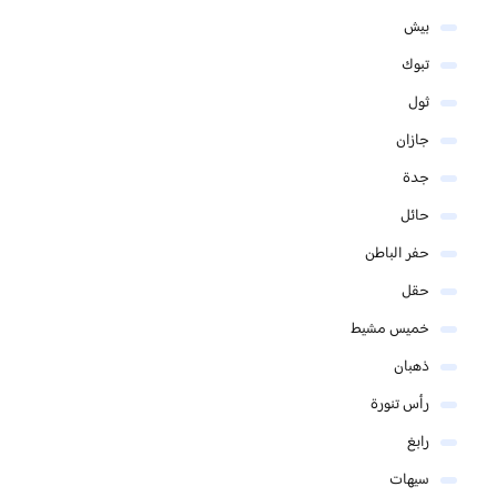
بيش
تبوك
ثول
جازان
جدة
حائل
حفر الباطن
حقل
خميس مشيط
ذهبان
رأس تنورة
رابغ
سيهات