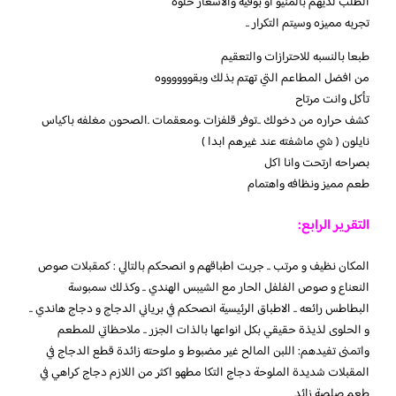
الطلب لديهم بالمنيو او بوفيه والاسعار حلوه
تجربه مميزه وسيتم التكرار ..
طبعا بالنسبه للاحترازات والتعقيم
من افضل المطاعم التي تهتم بذلك وبقووووووه
تأكل وانت مرتاح
كشف حراره من دخولك ..توفر قلفزات .ومعقمات .الصحون مغلفه باكياس
نايلون ( شي ماشفته عند غيرهم ابدا )
بصراحه ارتحت وانا اكل
طعم مميز ونظافه واهتمام
التقرير الرابع:
المكان نظيف و مرتب .. جربت اطباقهم و انصحكم بالتالي : كمقبلات صوص
النعناع و صوص الفلفل الحار مع الشيبس الهندي .. وكذلك سمبوسة
البطاطس رائعه .. الاطباق الرئيسية انصحكم في برياني الدجاج و دجاج هاندي ..
و الحلوى لذيذة حقيقي بكل انواعها بالذات الجزر .. ملاحظاتي للمطعم
واتمنى تفيدهم: اللبن المالح غير مضبوط و ملوحته زائدة قطع الدجاج في
المقبلات شديدة الملوحة دجاج التكا مطهو اكثر من اللازم دجاج كراهي في
طعم صلصة زائد