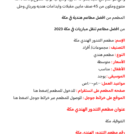
متنوع ومكون من 45 صنف مابين مقبلات وايدامات هنديه وبرياني وحلى
المطعم من
افضل مطاعم هندية في مكة
من
افضل مطاعم تنقل مباريات في مكة 2023
الإسم
:
مطعم التندور الهندي مكة
التصنيف
:
مجموعات/ أفراد
النوع
:
مطعم هندي
الأسعار
:
متوسطة
الأطفال
:
مناسب
الموسيقى
:
يوجد
مواعيد العمل
:
١:٠٠م–١:٠٠ص
صفحه المطعم على انستقرام
:
للدخول للمطعم
إضغط هنا
الموقع على خرائط جوجل
:
للوصول للمطعم عبر خرائط جوجل
اضغط هنا
عنوان مطعم التندور الهندي مكة
الشوقية، مكة
رقم مطعم التندور الهندي مكة