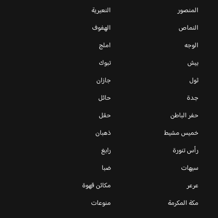
المنصور
النعيرية
النماص
الهفوف
الوجه
املج
بيش
تبوك
ثول
جازان
جدة
حائل
حفر الباطن
حقل
خميس مشيط
ذهبان
رأس تنورة
رابغ
سيهات
ضبا
عرعر
مكائن قهوة
مكة المكرمة
منوعات