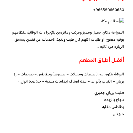
966550660680+
الصراحه مكان جميل ومميز ومرتب وملتزمين بالإجراءات الوقائية ،،نظامهم
بوفيه مفتوح او طلبات اكلهم كان طيب ولذيذ الحمدلله عن نفسي يستحق
الزياره مره ثانيه ،،
أفضل أطباق المطعم
البوفية يتكون من ( سلطات ومقبلات – سمبوسة وبطاطس – صوصات – رز
برياني – الكباب بأنواعه – عدة اصناف ايدامات هندية – حلا عدة انواع )
طلبت برياني جمبري
دجاج بالزبده
بطاطس مقليه
خبز نان