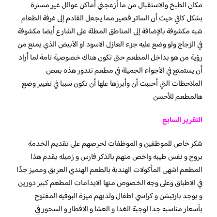
مكان الطبخ والاستقبال من ما أزعجني أماكن عوائل غير مسترة
بشكل كافي حيث أن الساتر قصير مما يجعل القادم إلى غرفة الطعام
شبه مكشوفة بالإضافة إلى المناطق المطلة على الشارع أيضا مكشوفة
في الزجاج ولو وضع عليه جزء العازل الاسود او الأبيض الذي يمنع من ‏
رؤية من هو بداخل المطعم حتى تكون هناك خصوصية تامة لما أراد
أن يستمتع في الأجواء الجميلة في مطعم تندور هذه بعض
الملاحظات التي أحببت أن وأبرزها علها أن تكون سببا في تغيير وضع
هالمطعم للأحسن
التقرير السابع
شكر خاص للموظفين و الموظفات لحرصهم على تقديم الخدمة
بروح و نفس طيبه واخص منهم بالذكر فارس و زميله يقدم هذا
المطعم اشهى المأكولات الهندية بالطعم الهندي العريق ومميز جدًا
في الاطباق وعلى وجه الخصوص منها الايدامات المطعم كبير دورين
و يوجد بارتيشن و كراسي اطفال ولديهم ميزة البوفيه المفتوح
بأسعار مناسبه جدا لوجبة الغدا و العشا و الافطار و السحور في