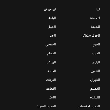
ابها
ابو عريش
الاحساء
الباحة
البديعة
الجبيل
الجوف (سكاكا)
الخبر
الخرج
الخفجي
الدرب
الدمام
الرايس
الرياض
الشقيق
الطائف
الظهران
القريات
القصيم
القطيف
القنفذه
الليث
المدينة الاقتصادية
المدينة المنورة