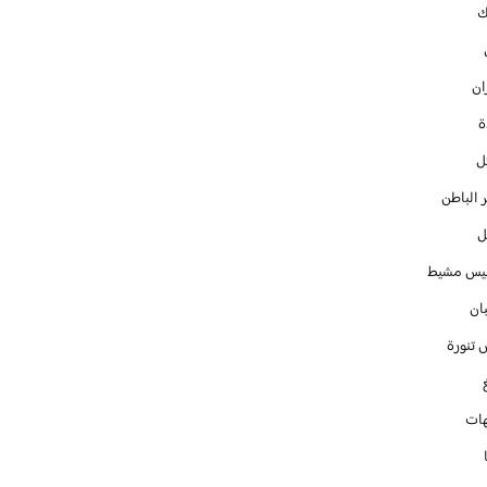
ك
ان
ل
 الباطن
ل
س مشيط
ان
 تنورة
ات