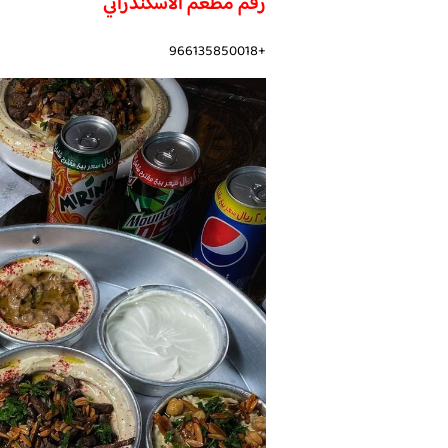
رقم مطعم الاسكندراني
+966135850018