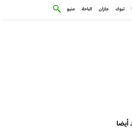
تبوك
جازان
الباحة
منيو
أيضا