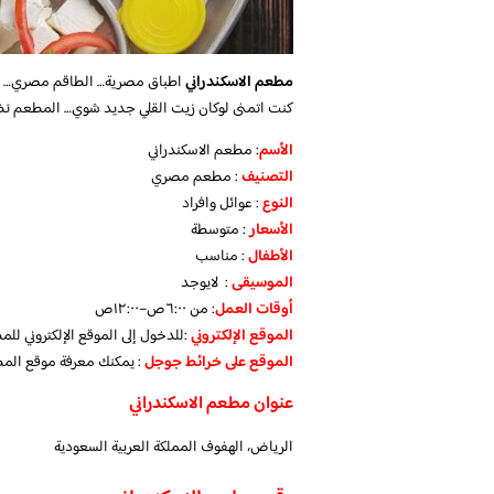
مطعم الاسكندراني
اطباق مصرية… الطاقم مصري… ال
كنت اتمنى لوكان زيت القلي جديد شوي… المطعم نظيف
الأسم
: مطعم الاسكندراني
التصنيف
: مطعم مصري
النوع
: عوائل وافراد
الأسعار
: متوسطة
الأطفال
: مناسب
الموسيقى
: لايوجد
أوقات العمل
: من ٦:٠٠ص–١٢:٠٠ص
الموقع الإلكتروني
:للدخول إلى الموقع الإلكتروني لل
الموقع على خرائط جوجل
: يمكنك معرفة موقع الم
عنوان مطعم الاسكندراني
الرياض، الهفوف‎ المملكة العربية السعودية