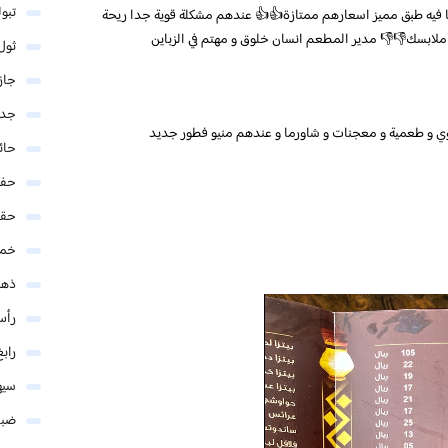
تبو
 فيه طبق مميز اسعارهم ممتازة👍👍 عندهم مشكلة قوية جدا ريحة
 ملابسك👎👎 مدير المطعم انسان خلوق و مهتم في الزباين
ثول
جاز
جدة
ي و طعمية و معجنات و شاورما و عندهم منيو فطور جديد
حائ
حفر
حق
خمي
ذهب
رأس
رابغ
سيه
ضبا