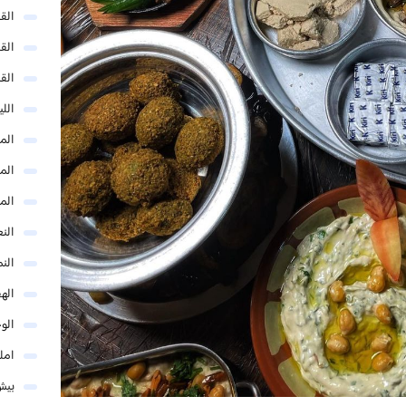
الق
الق
الق
الل
المد
المد
الم
النع
الن
اله
الو
امل
بيش