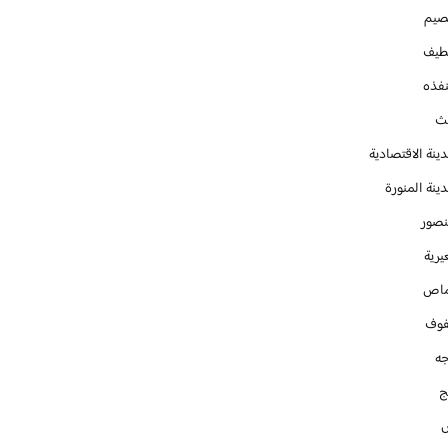
صيم
طيف
نفذه
يث
ينة الاقتصادية
ينة المنورة
نصور
يرية
ماص
فوف
جه
ج