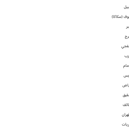
بيل
وف (سكاكا)
ر
رج
فجي
رب
مام
ايس
ياض
قيق
ائف
هران
ريات