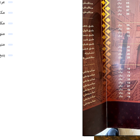
عرع
مكا
مكة
منو
مني
ينبع