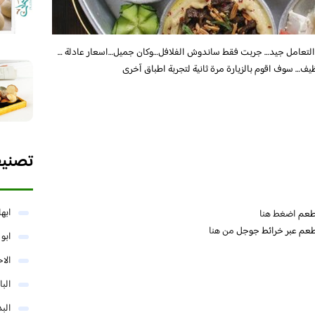
تعامل جيد… جربت فقط ساندوش الفلافل…وكان جميل…اسعار عادلة …
… سوف اقوم بالزيارة مرة ثانية لتجربة اطباق آخرى
تصني
ابها
مطعم
اضغط هنا
طعم عبر خرائط جوجل
من هنا
ابو
الا
البا
البد