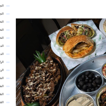
الج
الج
الخب
الخ
الخ
الد
الد
الر
الر
الش
الط
الظ
الق