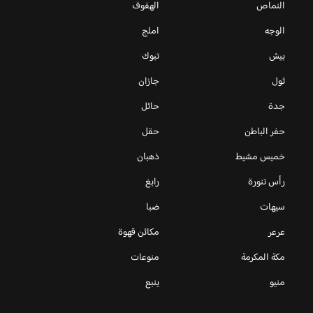
النماص
الهفوف
الوجه
املج
بيش
تبوك
ثول
جازان
جدة
حائل
حفر الباطن
حقل
خميس مشيط
ذهبان
رأس تنورة
رابغ
سيهات
ضبا
عرعر
مكائن قهوة
مكة المكرمة
منوعات
منيو
ينبع