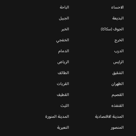
الاحساء
الباحة
البديعة
الجبيل
الجوف (سكاكا)
الخبر
الخرج
الخفجي
الدرب
الدمام
الرايس
الرياض
الشقيق
الطائف
الظهران
القريات
القصيم
القطيف
القنفذه
الليث
المدينة الاقتصادية
المدينة المنورة
المنصور
النعيرية