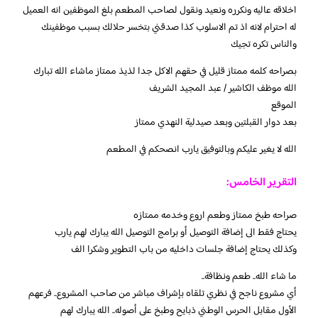
اخلاقه عاليه ونكرره ونعيد ونقول لصاحب المطعم بلغ الموظفين انه العميل
له احترام لانه اذ تم الاسلوب كذا صدقني بتخسر حلالك بسبب موظفينك
والناس تكره تجيك
بصراحه كلمه ممتاز قليل في حقهم الاكل جدا لذيذ ممتاز ماشاء الله تبارك
الله موظف الكاشير / عبد المجيد الشريف
الموقع
بعد دوار القبلتين وبعد صيدلية النهدي ممتاز
الله لا يغير عليكم وبالتوفيق يارب انصحكم في المطعم
التقرير الخامس:
صراحه طبخ ممتاز وطعم اروع وخدمه ممتازه
يحتاج فقط الى إضافة التوصيل أو برامج التوصيل الله يبارك لهم يارب
وكذلك يحتاج إضافة جلسات داخليه من باب التطوير وشكرا الف
ما شاء الله.. طعم ونظافة..
أي مشروع ناجح في نظري تلقاه بإشراف مباشر من صاحب المشروع.. فرعهم
الأول مقابل الحرس الوطني ذبايح وطبخ على أصوله.. الله يبارك لهم