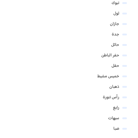
تبوك
ثول
جازان
جدة
حائل
حفر الباطن
حقل
خميس مشيط
ذهبان
رأس تنورة
رابغ
سيهات
ضبا