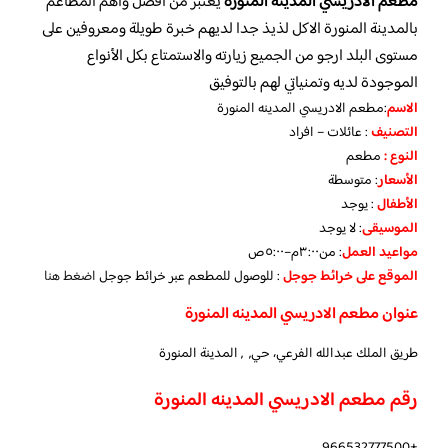
مطعم الادريسي المدينه المنورة
يعتبر من أفضل وأهم المطاعم
بالمدينة المنورة الاكل لذيذ جدا لديهم خبرة طويلة ومعروفين على
مستوى البلد ارجو من الجميع زيارته والاستمتاع بكل الأنواع
الموجودة لديه وتمنياتي لهم بالتوفيق
الاسم
:مطعم الادريسي المدينه المنورة
التصنيف
: عائلات – افراد
النوع :
مطعم
الأسعار
:
متوسطة
الأطفال
:
يوجد
الموسيقى
:
لا يوجد
مواعيد العمل
: من٣:٠٠م–٥:٠٠ص
الموقع على خرائط جوجل
: للوصول للمطعم عبر خرائط جوجل
اضغط هنا
عنوان مطعم الادريسي المدينه المنورة
طريق الملك عبدالله الفرعي، حي, , المدينة المنورة
رقم مطعم الادريسي المدينه المنورة
+966532777500