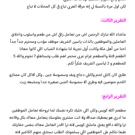
لكن اول مرة بالنسبة لي إنه مرقة العربي تباع في كل المحلات لا تباع
التقرير الثالث:
ماشاء الله تبارك الرحمن اش من تعامل راقي اش من طعم واسلوب واخلاق
العاملين والموظفين بالذات ياسين الشريف موظف مؤدب ومحترم جداً جداً
احنا من أهل مكة وكانت أول تجربة لنا بشهادة الشباب اللي كانوا معانا
الطعم فتنة والمطعم غرام عربي محمر اهم طلب وتستاهلو 7 نجوم والله 5
للمطعم و 2 لياسين الشريف شكراً لكم .
طلبي كان كابلي لحم وكابلي دجاج وبف وسمبوسة جبن .. وكل الاكل كان ممتازو
اللحم متوصين فيه وطري الا سمبوسة الجبن صغيره جدا ومشبعه زيت
التقرير الرابع:
مطعم اكله كويس ولكن اللي خليك تكره نفسك لما تروحله تعامل الموظفين
ما ادري هو يعطيك صدقة ولا انت مشتري بفلوسك يتعامل معاك بكل وقاحه
ترا والله دافع يعني عاملني كويس لانه ترا اقدر اتعامل معاك بنفس حقارتك
طبعا نتكلم على الموظفين اللي يسلمونك الطلب نستثني منهم الكاشير لانه