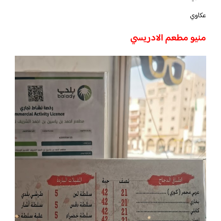
عكاوي
منيو مطعم الادريسي