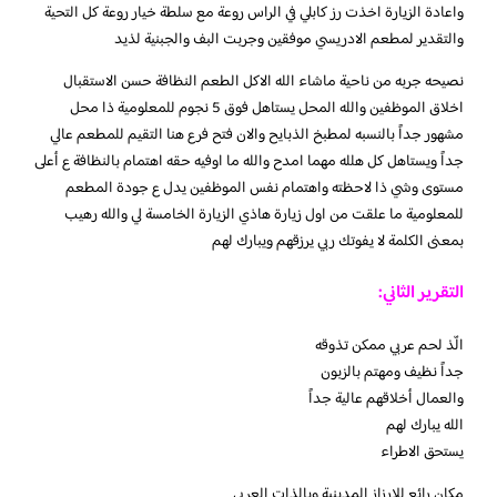
واعادة الزيارة اخذت رز كابلي في الراس روعة مع سلطة خيار روعة كل التحية
والتقدير لمطعم الادريسي موفقين وجربت البف والجبنية لذيد
نصيحه جربه من ناحية ماشاء الله الاكل الطعم النظافة حسن الاستقبال
اخلاق الموظفين والله المحل يستاهل فوق 5 نجوم للمعلومية ذا محل
مشهور جداً بالنسبه لمطبخ الذبايح والان فتح فرع هنا التقيم للمطعم عالي
جداً ويستاهل كل هلله مهما امدح والله ما اوفيه حقه اهتمام بالنظافة ع أعلى
مستوى وشي ذا لاحظته واهتمام نفس الموظفين يدل ع جودة المطعم
للمعلومية ما علقت من اول زيارة هاذي الزيارة الخامسة لي والله رهيب
بمعنى الكلمة لا يفوتك ربي يرزقهم ويبارك لهم
التقرير الثاني:
الّذ لحم عربي ممكن تذوقه
جداً نظيف ومهتم بالزبون
والعمال أخلاقهم عالية جداً
الله يبارك لهم
يستحق الاطراء
مكان رائع للارزاز المدينية وبالذات العربي