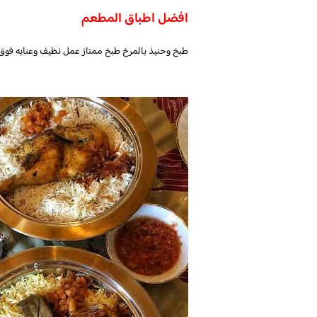
افضل اطباق المطعم
طبخ وحنيذ بالمرخ طبخ ممتاز عمل نظيف وعنايه ف