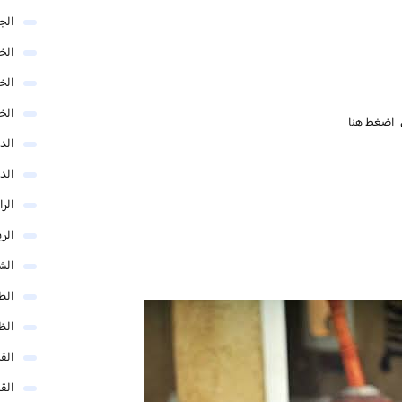
الج
الخب
الخ
الخ
ل
اضغط هنا
الد
الد
الر
الر
الش
الط
الظ
الق
الق