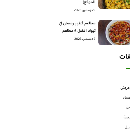
الموقع)
9 ديسمبر، 2023
مطاعم فطور رمضان في
تبوك افضل 6 مطاعم
7 ديسمبر، 2023
فات
 عريش
حساء
حة
يعة
بيل