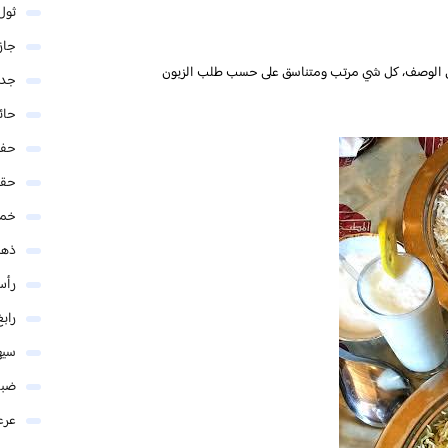
ثول
جاز
وق الوصف، كل شي مرتب ومتناسق على حسب طلب الزبون
جدة
حائ
حفر
حق
خمي
ذهب
رأس
رابغ
سيه
ضبا
عرع