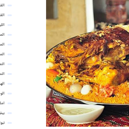
الق
الق
الل
المد
المد
الم
النع
الن
اله
الو
امل
بيش
تبو