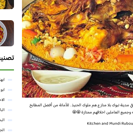
تصني
ابها
ابو
الا
مدينة تبوك بلا منازع هم ملوك الحنيذ . للأمانة من أفضل المطابخ
البا
ه وجميع العاملين اخلاقهم ممتازة 🤩🤩
البد
الج