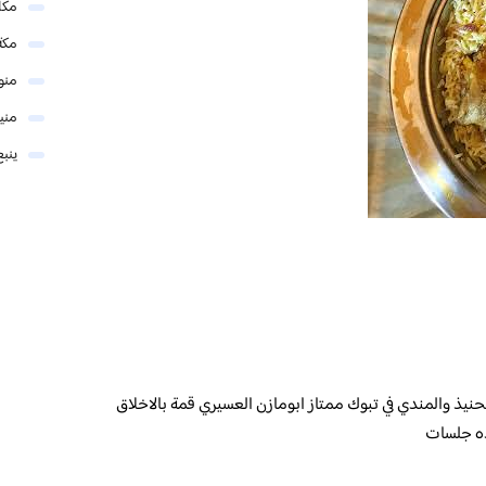
مكا
مكة
منو
مني
ينبع
يذ والمندي في تبوك ممتاز ابومازن العسيري قمة بالاخلاق
ده جلسات