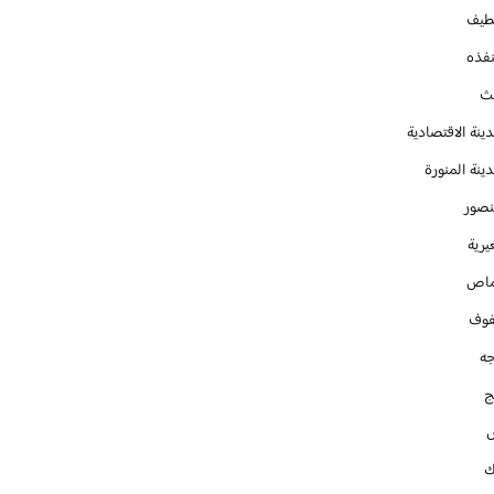
طيف
نفذه
يث
ينة الاقتصادية
ينة المنورة
نصور
يرية
ماص
فوف
جه
ج
ك