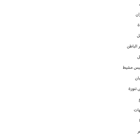
ان
ل
 الباطن
ل
س مشيط
ان
 تنورة
ات
ر