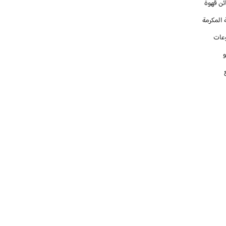
ئن قهوة
 المكرمة
عات
و