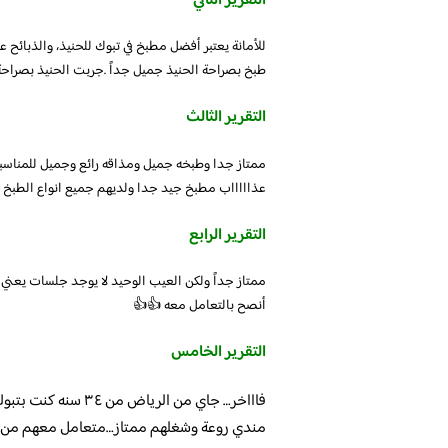
التقرير الثاني
للأمانة يعتبر أفضل مطبخ في تبوك للحنيذ، والذبائ
طبخ بصراحة الحنيذ جميل جداً .جربت الحنيذ بصراحة 
التقرير الثالث
ممتاز جدا وطبخه جميل ومذاقه رائع وجميل للمناس
عذاااااب مطبخ جيد جدا ولديهم جميع انواع الطبخ و
التقرير الرابع
ممتاز جداً ولكن العيب الوحيد لا يوجد جلسات يعني 
أنصح بالتعامل معه 👍👍
التقرير الخامس
فاااخر… جاي من الريا
مندي روعة وشغلهم ممتاز…متعامل معهم من 15سنة