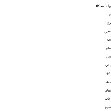
وف (سكاكا)
ر
رج
فجي
رب
مام
ايس
ياض
قيق
ائف
هران
ريات
صيم