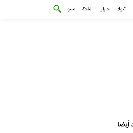
تبوك
جازان
الباحة
منيو
أيضا