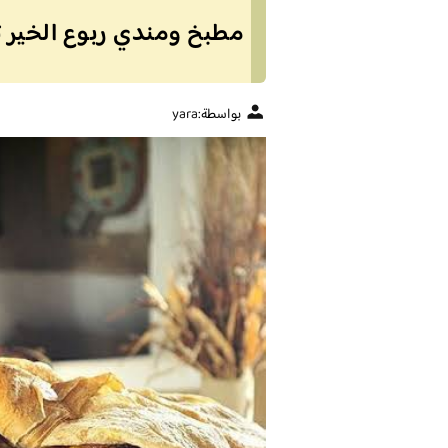
مطبخ ومندي ربوع الخير تب
بواسطة:
yara