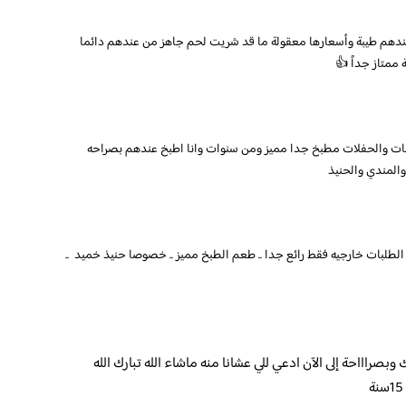
ح عندهم طيبة وأسعارها معقولة ما قد شريت لحم جاهز من عندهم دائما
ممتاز جداً 👍
بات والحفلات مطبخ جدا مميز ومن سنوات وانا اطبخ عندهم بصراحه
المندي والحنيذ
الطلبات خارجيه فقط رائع جدا .. طعم الطبخ مميز .. خصوصا حنيذ خميد ..
ض من ٣٤ سنه كنت بتبوك وبصراااحة إلى الآن ادعي للي عشانا منه ماشاء الله تبارك الله