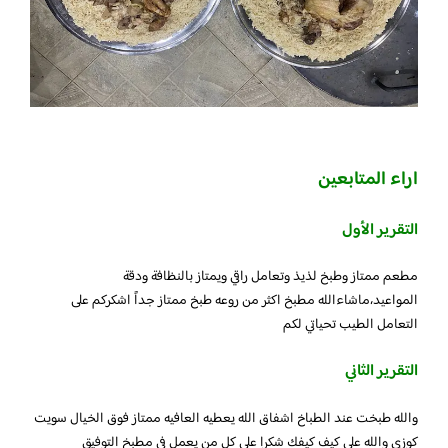
اراء المتابعين
التقرير الأول
مطعم ممتاز وطبخ لذيذ وتعامل راقي ويمتاز بالنظافة ودقة
المواعيد،ماشاءالله مطبخ اكثر من روعه طبخ ممتاز جداً اشكركم على
التعامل الطيب تحياتي لكم
التقرير الثاني
والله طبخت عند الطباخ اشفاق الله يعطيه العافيه ممتاز فوق الخيال سويت
كوزي والله على كيف كيفك شكرا على كل من يعمل في مطبخ التوفيق