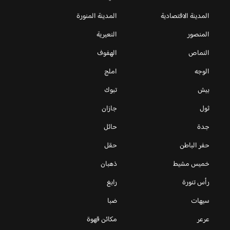
المدينة الاقتصادية
المدينة المنورة
المنصور
النعيرية
النماص
الهفوف
الوجه
املج
بيش
تبوك
ثول
جازان
جدة
حائل
حفر الباطن
حقل
خميس مشيط
ذهبان
رأس تنورة
رابغ
سيهات
ضبا
عرعر
مكائن قهوة