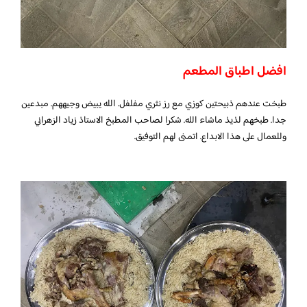
افضل اطباق المطعم
طبخت عندهم ذبيحتين كوزي مع رز نثري مفلفل. الله يبيض وجيههم. مبدعين
جدا. طبخهم لذيذ ماشاء الله. شكرا لصاحب المطبخ الاستاذ زياد الزهراني
وللعمال على هذا الابداع. اتمنى لهم التوفيق.