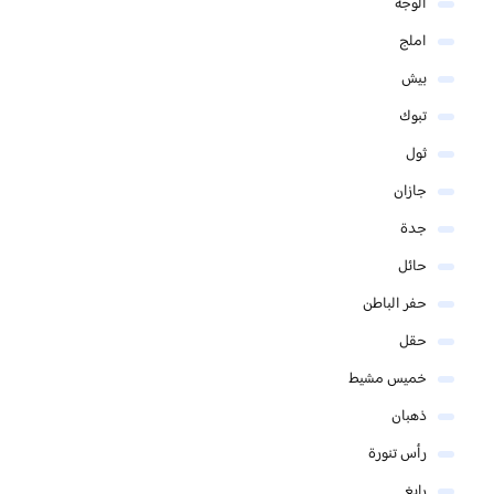
الوجه
املج
بيش
تبوك
ثول
جازان
جدة
حائل
حفر الباطن
حقل
خميس مشيط
ذهبان
رأس تنورة
رابغ