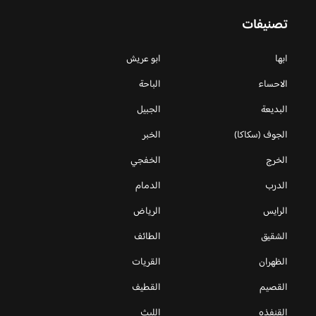
تصنيفات
ابها
ابو عريش
الاحساء
الباحة
البديعة
الجبيل
الجوف (سكاكا)
الخبر
الخرج
الخفجي
الدرب
الدمام
الرايس
الرياض
الشقيق
الطائف
الظهران
القريات
القصيم
القطيف
القنفذه
الليث