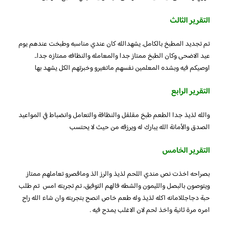
التقرير الثالث
تم تجديد المطبخ بالكامل. يشهدالله كان عندي مناسبه وطبخت عندهم يوم
عيد الاضحى وكان الطبخ ممتاز جدا والمعامله والنظافه ممتازه جدا..
اوصيكم فيه وبشده المعلمين نفسهم ماتغيرو وخبرتهم الكل يشهد بها
التقرير الرابع
والله لذيذ جدا الطعم طبخ مقلقل والنظافة والتعامل وانضباط في المواعيد
الصدق والأمانة الله يبارك له ويرزقه من حيث لا يحتسب
التقرير الخامس
بصراحه اخذت نص مندي اللحم لذيذ والرز الذ وماقصرو تعاملهم ممتاز
ويتوصون بالبصل والليمون والشطه فالهم التوفيق، تم تجربته امس تم طلب
حبة دجاجللامانه اكله لذيذ وله طعم خاص انصح بتجربته وان شاء الله راح
امره مرة ثانية واخذ لحم لان الاغلب يمدح فيه .