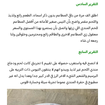
التقرير السادس
اطلق الف مرة من باقي المطاعم بدون ذكر اسماء، الطعم رائع ولذيذ
واللحم مقمر واضح بأن التيس صغير للأمانه من أفضل المطاعم
للحم المندي اللي زرتها واتمنى بأن يستمرو بهذا المستوى والسعر
معقول زي المطاعم الاخرى والطاقم رائع ومحترمين وخلوقين ولنا
رجعه ان شاء
التقرير السابع
لا انصح فيه واستغرب حصوله على تقييم ٤ تجربتي كانت لحم ودجاج
مندي اللحم غير لذيذ ويبدو انهم لا ينتقون التيوس ذات التربيه على
البرسيم والشعير الشيء الاخر الرز في قدر كبير جدا وهدا يدل انه غير
مطبوخ في حفرة المندي عموما تجربة سيئة وخسارة فلوس