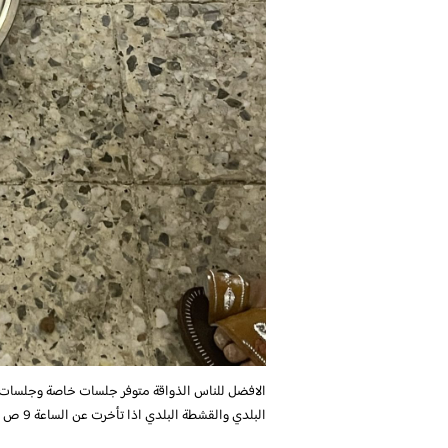
الافضل للناس الذواقة متوفر جلسات خاصة وجلسات لل
البلدي والقشطة البلدي اذا تأخرت عن الساعة 9 ص فأنت تأخرت في تجربة الافطار الذيذ يم يم يم