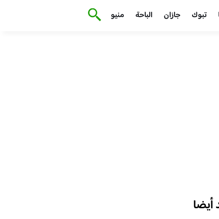
تبوك
جازان
الباحة
منيو
أيضا