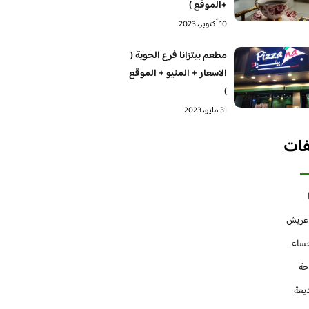
+الموقع )
10 أكتوبر، 2023
مطعم بيتزانا فرع الحوية (
الاسعار + المنيو + الموقع
)
31 مايو، 2023
فات
 عريش
حساء
حة
يعة