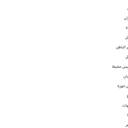
ان
ل
 الباطن
ل
س مشيط
ان
 تنورة
ات
ر