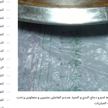
الج
الج
الخب
الخ
الخ
الد
الد
الر
الر
الش
الط
الظ
لحم و دجاج الندي و الحنيذ عنده و العاملين متميزين و متعاونين و تحت
الق
 المباريات