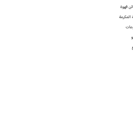
ئن قهوة
 المكرمة
عات
و