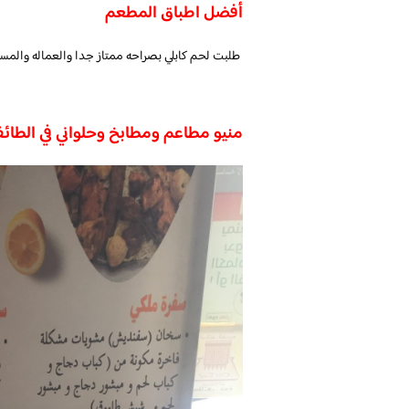
أفضل اطباق المطعم
طلبت لحم كابلي بصراحه ممتاز جدا والعماله والمس
منيو مطاعم ومطابخ وحلواني في الطائ