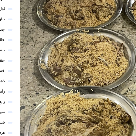
ثول
جاز
جدة
حائ
حفر
حق
خمي
ذهب
رأس
رابغ
سيه
ضبا
عرع