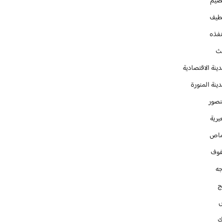
صيم
طيف
نفذه
يث
ينة الاقتصادية
ينة المنورة
نصور
يرية
ماص
فوف
جه
ج
ك