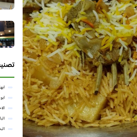
تصني
ابها
ابو
الا
البا
البد