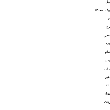
بيل
وف (سكاكا)
ر
رج
فجي
رب
مام
ايس
ياض
قيق
ائف
هران
ريات