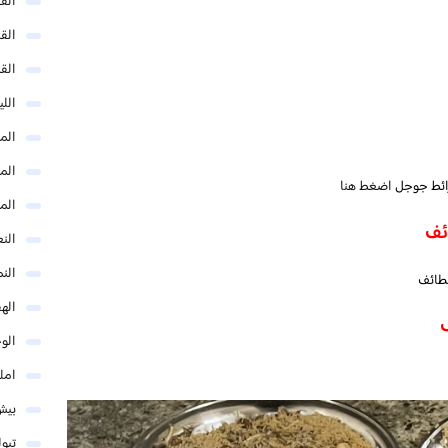
الق
الق
الق
الل
المد
المد
ائط جوجل
اضغط هنا
الم
ئف
النع
الن
لطائف
اله
الو
امل
بيش
تبو