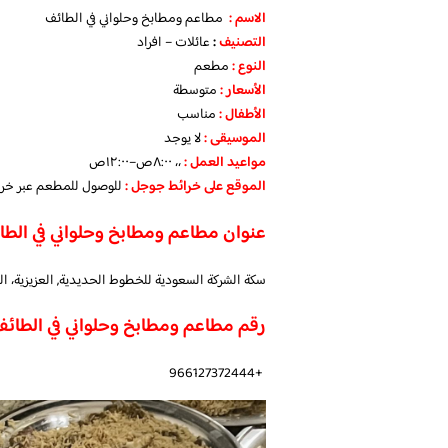
الاسم :
مطاعم ومطابخ وحلواني في الطائف
التصنيف
:
عائلات – افراد
النوع :
مطعم
الأسعار
:
متوسطة
الأطفال
:
مناسب
الموسيقى :
لا يوجد
مواعيد العمل :
،، ٨:٠٠ص–١٢:٠٠ص
الموقع على خرائط جوجل
:
للوصول للمطعم عبر خر
عنوان مطاعم ومطابخ وحلواني في الطا
سكة الشركة السعودية للخطوط الحديدية, العزيزية، ا
رقم مطاعم ومطابخ وحلواني في الطائف
+966127372444