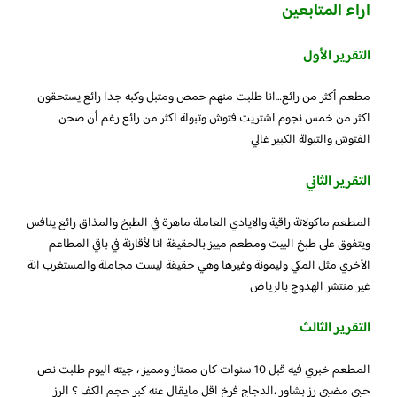
اراء المتابعين
التقرير الأول
مطعم أكثر من رائع…انا طلبت منهم حمص ومتبل وكبه جدا رائع يستحقون
اكثر من خمس نجوم اشتريت فتوش وتبولة اكثر من رائع رغم أن صحن
الفتوش والتبولة الكبير غالي
التقرير الثاني
المطعم ماكولاتة راقية والايادي العاملة ماهرة في الطبخ والمذاق رائع ينافس
ويتفوق على طبخ البيت ومطعم مييز بالحقيقة انا لأقارنة في باقي المطاعم
الأخري مثل المكي وليمونة وغيرها وهي حقيقة ليست مجاملة والمستغرب انة
غير منتشر الهدوج بالرياض
التقرير الثالث
المطعم خبري فيه قبل 10 سنوات كان ممتاز ومميز ، جيته اليوم طلبت نص
حبي مضبي رز بشاور ،الدجاج فرخ اقل مايقال عنه كبر حجم الكف ؟ الرز