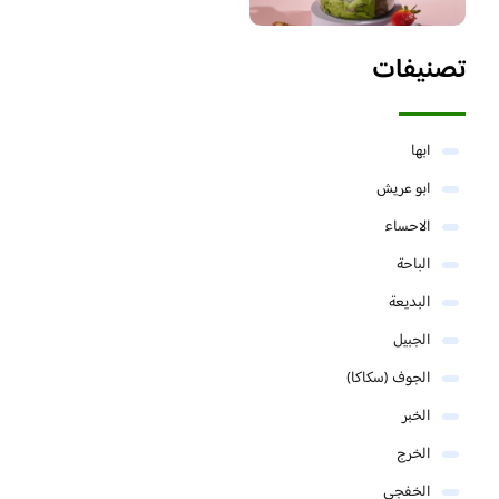
تصنيفات
ابها
ابو عريش
الاحساء
الباحة
البديعة
الجبيل
الجوف (سكاكا)
الخبر
الخرج
الخفجي