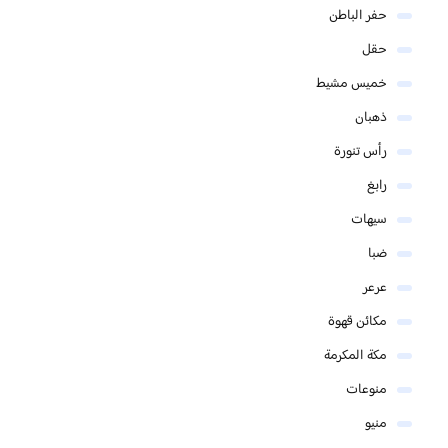
حفر الباطن
حقل
خميس مشيط
ذهبان
رأس تنورة
رابغ
سيهات
ضبا
عرعر
مكائن قهوة
مكة المكرمة
منوعات
منيو