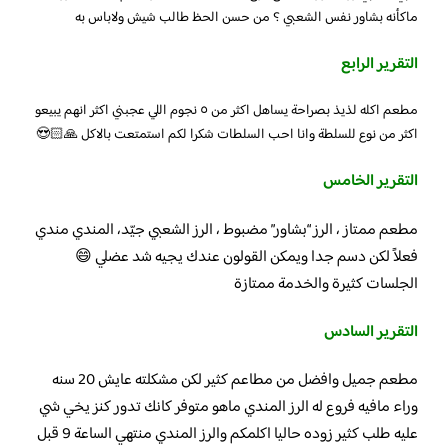
ماكأنه بشاور نفس الشعبي ؟ من حسن الحظ طالب شيش ولاباس به
التقرير الرابع
مطعم اكله لذيذ بصراحة يساهل اكثر من ٥ نجوم اللي عجبني اكثر انهم يبيعو
اكثر من نوع للسلطة وانا احب السلطات شكرا لكم استمتعت بالاكل 🙏🏻😍
التقرير الخامس
مطعم ممتاز ، الرز “بشاور” مضبوط ، الرز الشعبي جيّد، المندي مندي
فعلاً لكن دسم جدا ويمكن القولون عندك يجيه شد عضلي 😄
الجلسات كثيرة والخدمة ممتازة
التقرير السادس
مطعم جميل وافضل من مطاعم كثير لكن مشكلته عايش 20 سنه
وراء مافيه فروع له الرز المندي ماهو متوفر كانك تدور كنز يخي شي
عليه طلب كثير زوده حاليا اكلمكم والرز المندي منتهي الساعة 9 قبل