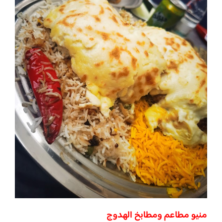
منيو مطاعم ومطابخ الهدوج