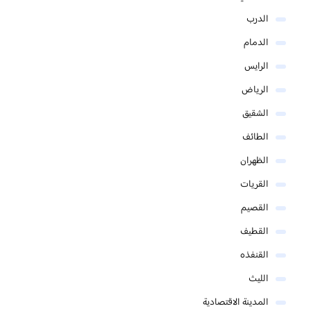
الدرب
الدمام
الرايس
الرياض
الشقيق
الطائف
الظهران
القريات
القصيم
القطيف
القنفذه
الليث
المدينة الاقتصادية