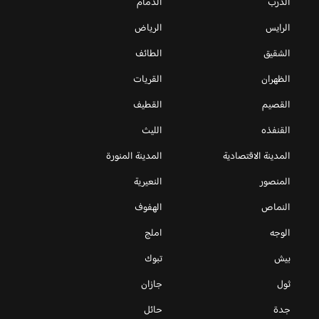
الدرب
الدمام
الرايس
الرياض
الشقيق
الطائف
الظهران
القريات
القصيم
القطيف
القنفذه
الليث
المدينة الاقتصادية
المدينة المنورة
المنصور
النعيرية
النماص
الهفوف
الوجه
املج
بيش
تبوك
ثول
جازان
جدة
حائل