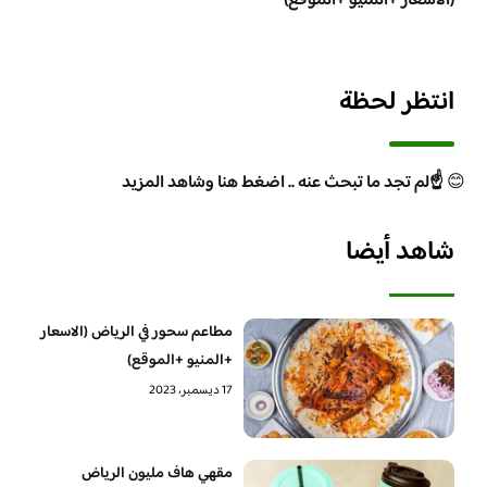
(الاسعار +المنيو +الموقع)
انتظر لحظة
😊
☝️لم تجد ما تبحث عنه .. اضغط هنا وشاهد المزيد
شاهد أيضا
مطاعم سحور في الرياض (الاسعار
+المنيو +الموقع)
17 ديسمبر، 2023
مقهي هاف مليون الرياض