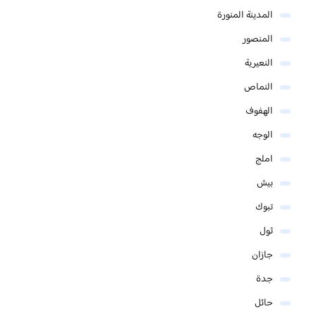
المدينة المنورة
المنصور
النعيرية
النماص
الهفوف
الوجه
املج
بيش
تبوك
ثول
جازان
جدة
حائل