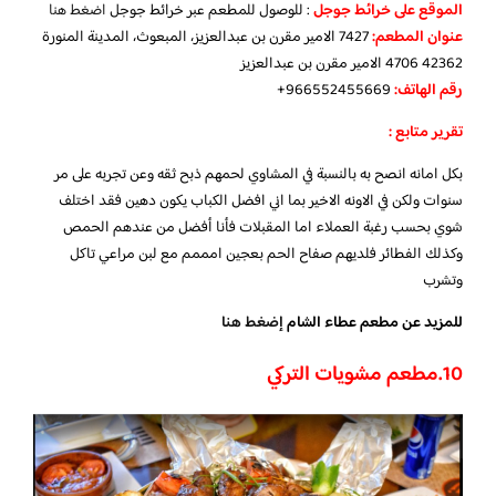
الموقع على خرائط جوجل
: للوصول للمطعم عبر خرائط جوجل
اضغط هنا
عنوان المطعم:
7427 الامير مقرن بن عبدالعزيز، المبعوث، المدينة المنورة
42362 4706 الامير مقرن بن عبدالعزيز
رقم الهاتف:
966552455669+
تقرير متابع :
بكل امانه انصح به بالنسبة في المشاوي لحمهم ذبح ثقه وعن تجربه على مر
سنوات ولكن في الاونه الاخير بما اني افضل الكباب يكون دهين فقد اختلف
شوي بحسب رغبة العملاء اما المقبلات فأنا أفضل من عندهم الحمص
وكذلك الفطائر فلديهم صفاح الحم بعجين امممم مع لبن مراعي تاكل
وتشرب
للمزيد عن مطعم عطاء الشام
إضغط هنا
10.
مطعم مشويات التركي