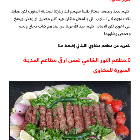
اكلهم لذيذ وطعمه ممتاز طلبنا منهم وقت زيارتنا للمدينه المنوره لكن عطيته
ثلاث نجوم لان اسلوب اللي بالمحل ماكان جيد كان مضايق او زعلان وينفخ
على اخوي لكن للامانه اكلهم جيد 👍جربنا من عندهم كباب دجاج ولحم
وحمص وشاورما
للمزيد عن مطعم مشاوي اللبناني
إضغط هنا
6.
مطعم النور الشامي ضمن ارقى مطاعم المدينة
المنورة للمشاوي