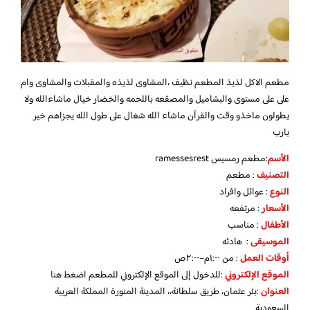
مطعم الاكل لذيذ المطعم نظيف ،المشاوى لذيذه والمقبلات والمشاوى وام
على على مستوى والبشاميل والمصقعه باللحمه والخضار خيال ماشاءالله ولا
يطولون ماخذو وقت والقرآن ماشاء الله شغال على طول الله يجزاهم خير
يارب
الأسم
:مطعم رمسيس ramessesrest
التصنيف
: مطعم
النوع
: عوائل وافراد
الأسعار
: مرتفعه
الأطفال
: مناسب
الموسيقى
: هادئه
أوقات العمل
: من ١:٠٠م–٢:٠٠ص
الموقع الإلكتروني
:للدخول إلى الموقع الإلكتروني للمطعم
اضغط هنا
العنوان
:بئر عثمان، طريق سلطانة،، المدينة المنورة المملكة العربية
السعودية