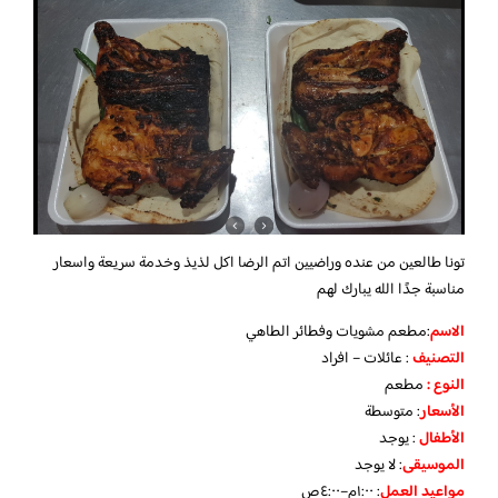
تونا طالعين من عنده وراضيين اتم الرضا اكل لذيذ وخدمة سريعة واسعار
مناسبة جدًا الله يبارك لهم
الاسم
:مطعم مشويات وفطائر الطاهي
التصنيف
: عائلات – افراد
النوع :
مطعم
الأسعار
:
متوسطة
الأطفال
:
يوجد
الموسيقى
:
لا يوجد
مواعيد العمل
: ١:٠٠م–٤:٠٠ص