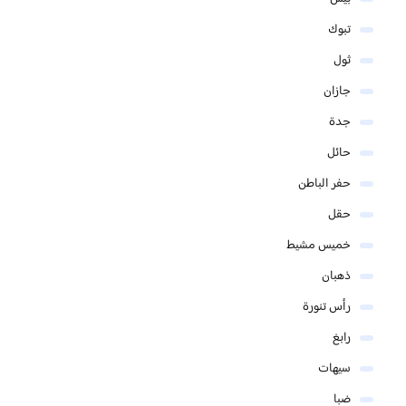
تبوك
ثول
جازان
جدة
حائل
حفر الباطن
حقل
خميس مشيط
ذهبان
رأس تنورة
رابغ
سيهات
ضبا