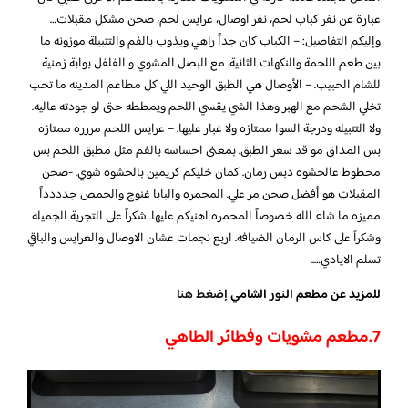
عبارة عن نفر كباب لحم، نفر اوصال، عرايس لحم، صحن مشكل مقبلات…
وإليكم التفاصيل: – الكباب كان جداً راهي ويذوب بالفم والتتبيلة موزونه ما
بين طعم اللحمة والنكهات الثانية. مع البصل المشوي و الفلفل بوابة زمنية
للشام الحبيب. – الأوصال هي الطبق الوحيد اللي كل مطاعم المدينه ما تحب
تخلي الشحم مع الهبر وهذا الشي يقسي اللحم ويمططه حتى لو جودته عاليه.
ولا التتبيله ودرجة السوا ممتازه ولا غبار عليها. – عرايس اللحم مررره ممتازه
بس المذاق مو قد سعر الطبق. بمعنى احساسه بالفم مثل مطبق اللحم بس
محطوط عالحشوه دبس رمان. كمان خليكم كريمين بالحشوه شوي. -صحن
المقبلات هو أفضل صحن مر علي. المحمره والبابا غنوج والحمص جدددداً
مميزه ما شاء الله خصوصاً المحمره اهنيكم عليها. شكراً على التجربة الجميله
وشكراً على كاس الرمان الضيافه. اربع نجمات عشان الاوصال والعرايس والباقي
تسلم الايادي…..
للمزيد عن مطعم النور الشامي
إضغط هنا
7.
مطعم مشويات وفطائر الطاهي