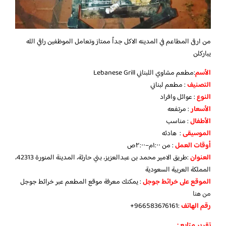
من ارقى المطاعم في المدينه الاكل جداً ممتاز وتعامل الموظفين راقي الله
يباركلن
الأسم
:مطعم مشاوي اللبناني Lebanese Grill
التصنيف
: مطعم لبناني
النوع
: عوائل وافراد
الأسعار
: مرتفعه
الأطفال
: مناسب
الموسيقى
: هادئه
أوقات العمل
: من ١:٠٠م–٢:٠٠ص
العنوان
:طريق الامير محمد بن عبدالعزيز، بني حارثة، المدينة المنورة 42313،
المملكة العربية السعودية
الموقع على خرائط جوجل
: يمكنك معرفة موقع المطعم عبر خرائط جوجل
من هنا
رقم الهاتف
:966583676161+
تقرير متابع :