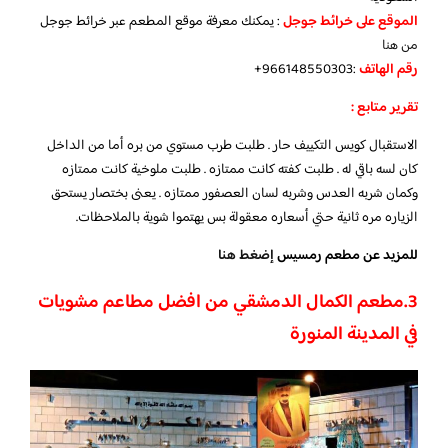
الموقع على خرائط جوجل
: يمكنك معرفة موقع المطعم عبر خرائط جوجل
من هنا
رقم الهاتف
:966148550303+
تقرير متابع :
الاستقبال كويس التكييف حار . طلبت طرب مستوي من بره أما من الداخل
كان لسه باقي له . طلبت كفته كانت ممتازه . طلبت ملوخية كانت ممتازه
وكمان شربه العدس وشربه لسان العصفور ممتازه . يعنى بختصار يستحق
الزياره مره ثانية حتي أسعاره معقولة بس يهتموا شوية بالملاحظات.
للمزيد عن مطعم رمسيس
إضغط هنا
3.
مطعم الكمال الدمشقي من افضل مطاعم مشويات
في المدينة المنورة