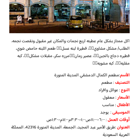
اكل ممتاز بشكل عام عطيته اربع نجمات والمكان غير مقبول ونقصت نجمه،
الطلب/ مشكل مشاوي👍🏻، فطيرة لبنه عسل👍🏻 طعم اللبنه حامض شوي،
فطيره دجاج بالجبن👍🏻، عصير رمان👎🏻مرره سكر، مقبلات مشكل👍🏻، كبه
مقليه👎🏻، كبه مشويه👎🏻
الأسم
:مطعم الكمال الدمشقي المدينة المنورة
التصنيف
: مطعم
النوع
: عوائل وافراد
الأسعار
: معقول
الأطفال
: مناسب
الموسيقى
: يوجد
أوقات العمل
: ٦:٠٠–١١:٠٠ص١:٠٠–٣:٣٠م٧:٠٠م–١:٣٠ص
العنوان
:طريق الأمير عبد المجيد، الجمعة، المدينة المنورة 42316، المملكة
العربية السعودية