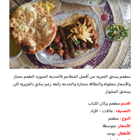
مطعم يسحق التجربه. من أفضل المطاعم فالمدينه المنوره. الطعم ممتاز
والأسعار معقوله والنظافه ممتازه والخدمه رائعه. رغم سكني بالعزيزيه لكن
يستحق المشوار.
الاسم
:مطعم بركان الكباب
التصنيف
: عائلات – افراد
النوع :
مطعم
الأسعار
:
متوسطة
الأطفال
:
يوجد