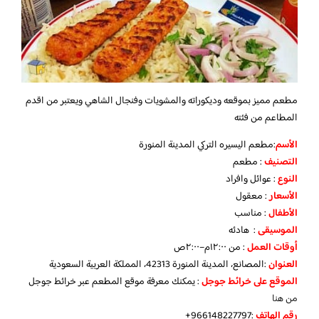
مطعم مميز بموقعه وديكوراته والمشويات وفنجال الشاهي ويعتبر من اقدم
المطاعم من فئته
الأسم
:مطعم اليسيره التركي المدينة المنورة
التصنيف
: مطعم
النوع
: عوائل وافراد
الأسعار
: معقول
الأطفال
: مناسب
الموسيقى
: هادئه
أوقات العمل
: من ١٢:٠٠م–٢:٠٠ص
العنوان
:المصانع، المدينة المنورة 42313، المملكة العربية السعودية
الموقع على خرائط جوجل
: يمكنك معرفة موقع المطعم عبر خرائط جوجل
من هنا
رقم الهاتف
:966148227797+