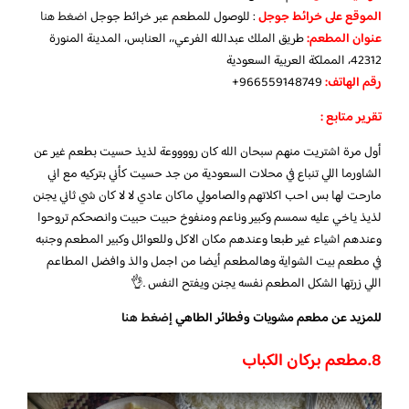
الموقع على خرائط جوجل
: للوصول للمطعم عبر خرائط جوجل
اضغط هنا
عنوان المطعم:
طريق الملك عبدالله الفرعي،، العنابس، المدينة المنورة
42312، المملكة العربية السعودية
رقم الهاتف:
966559148749+
تقرير متابع :
أول مرة اشتريت منهم سبحان الله كان رووووعة لذيذ حسيت بطعم غير عن
الشاورما اللي تنباع في محلات السعودية من جد حسيت كأني بتركيه مع اني
مارحت لها بس احب اكلاتهم والصامولي ماكان عادي لا لا كان شي ثاني يجنن
لذيذ ياخي عليه سمسم وكبير وناعم ومنفوخ حبيت حبيت وانصحكم تروحوا
وعندهم اشياء غير طبعا وعندهم مكان الاكل وللعوائل وكبير المطعم وجنبه
في مطعم بيت الشواية وهالمطعم أيضا من اجمل والذ وافضل المطاعم
اللي زرتها الشكل المطعم نفسه يجنن ويفتح النفس .👌
للمزيد عن مطعم مشويات وفطائر الطاهي
إضغط هنا
8.
مطعم بركان الكباب