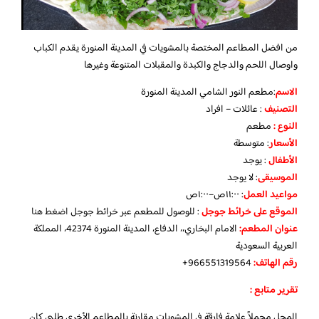
من افضل المطاعم المختصة بالمشويات في المدينة المنورة يقدم الكباب
واوصال اللحم والدجاج والكبدة والمقبلات المتنوعة وغيرها
الاسم
:مطعم النور الشامي المدينة المنورة
التصنيف
: عائلات – افراد
النوع :
مطعم
الأسعار
:
متوسطة
الأطفال
:
يوجد
الموسيقى
:
لا يوجد
مواعيد العمل
: ١١:٠٠ص–١:٠٠ص
الموقع على خرائط جوجل
: للوصول للمطعم عبر خرائط جوجل
اضغط هنا
عنوان المطعم:
الامام البخاري،، الدفاع، المدينة المنورة 42374، المملكة
العربية السعودية
رقم الهاتف:
966551319564+
تقرير متابع :
المحل مجملاً علامة فارقة في المشويات مقارنة بالمطاعم الأخرى طلبي كان