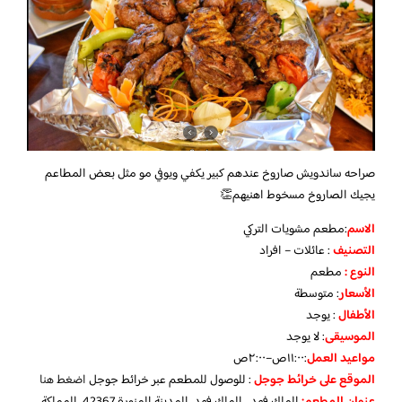
صراحه ساندويش صاروخ عندهم كبير يكفي ويوفي مو مثل بعض المطاعم
يجيك الصاروخ مسخوط اهنيهم👏
الاسم
:مطعم مشويات التركي
التصنيف
: عائلات – افراد
النوع :
مطعم
الأسعار
:
متوسطة
الأطفال
:
يوجد
الموسيقى
:
لا يوجد
مواعيد العمل
:١١:٠٠ص–٢:٠٠ص
الموقع على خرائط جوجل
: للوصول للمطعم عبر خرائط جوجل
اضغط هنا
عنوان المطعم:
الملك فهد،، الملك فهد، المدينة المنورة 42367، المملكة