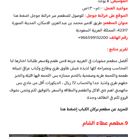
الموسيقى
:
لا يوجد
مواعيد العمل
: ١:٠٠م–١:٣٠ص
الموقع على خرائط جوجل
: للوصول للمطعم عبر خرائط جوجل
اضغط هنا
عنوان المطعم:
طريق الامير محمد بن عبدالعزيز، الاسكان، المدينة المنورة
42317، المملكة العربية السعودية
رقم الهاتف:
966599132200+
تقرير متابع :
أفضل مطعم مشويات في الغربيه جربته لامن طعم ولاسعر طلباتنا اختارها لنا
المحاسب وبصراحه كلها لذيذه شيش طاوق طري وطازج وكباب عراقي تتبيلته
طعمه واللحمه طريه وصفحية باللحم ممتازه بس اللحمه فيها قليله والخبز
حقهم طري ولذيذ جدا والحساب 72 ريال ، الديكورات أقل من عادي بس
ماتهمني اهم شي الاكل والطعم والنظافه والسعر. بالتوفيق لكم ونتمى نشوف
فروع لكم في الطائف وجدة.
للمزيد عن مطعم بركان الكباب
إضغط هنا
9.
مطعم عطاء الشام