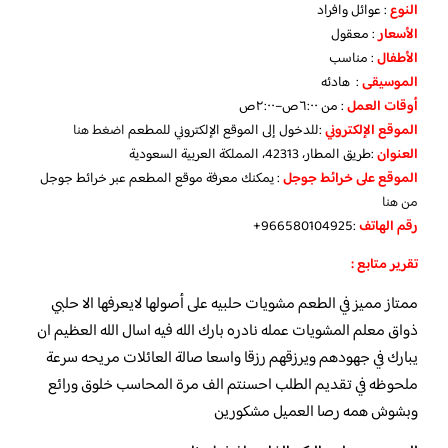
النوع
: عوائل وافراد
الأسعار
: معقول
الأطفال
: مناسب
الموسيقى
: هادئه
أوقات العمل
: من ٦:٠٠ص–٢:٠٠ص
الموقع الإلكتروني
:للدخول إلى الموقع الإلكتروني للمطعم
اضغط هنا
العنوان
:طريق المطار، 42313، المملكة العربية السعودية
الموقع على خرائط جوجل
: يمكنك معرفة موقع المطعم عبر خرائط جوجل
من هنا
رقم الهاتف
:966580104925+
تقرير متابع :
ممتاز مميز في الطعم مشويات حلبيه على أصولها لايعرفها الا حلبي
ذواق معلم المشويات عمله نادره بارك الله فيه اسال الله العظيم ان
يبارك في جهودهم ويرزقهم رزقا واسعا صالة العائلات مريحه سرعة
ملحوظه في تقديم الطلب احسنتم الف مرة المحاسب خلوق ورائع
وبشوش همه رصا العميل مشكورين