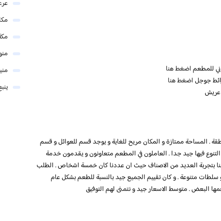
عرع
مكا
مكة
منو
وني للمطعم
اضغط هنا
مني
ائط جوجل
اضغط هنا
ينبع
 عريش
قة . المساحة ممتازة و المكان مريح للغاية و يوجد قسم للعوائل و قسم
التنوع فيها جيد جدا . العاملون في المطعم متعاونون و يقدمون خدمة
 قمنا بتجربة العديد من الاصناف حيث ان عددنا كان خمسة اشخاص . الطلب
و سلطات متنوعة . و كان تقييم الجميع جيد بالنسبة للطعم بشكل عام
ها البعض . متوسط الاسعار جيد و نتمنى لهم التوفيق