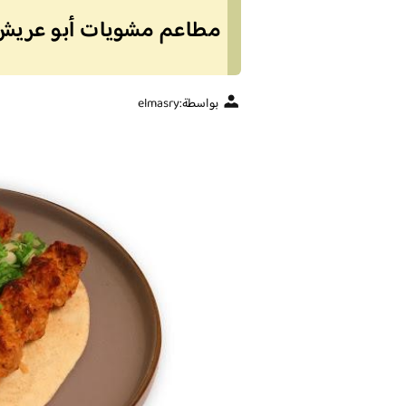
مطاعم مشويات أبو عريش افضل 8 مطاعم من 
بواسطة:
elmasry