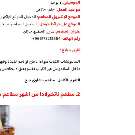
الموسيقى
:
لا يوجد
مواعيد العمل
: ١:٠٠م–٢:٠٠ص
الموقع الإلكتروني للمطعم
: للدخول للموقع الإلكتر
الموقع على خرائط جوجل
: للوصول للمطعم عبر خر
عنوان المطعم:
شارع المطلع، جازان
رقم الهاتف:
966173212664+
تقرير متابع :
السانتوتشات الكباب سواءا دجاج او لحم لذيذة وفيه
داخل الساندوتش غير الكباب نفسو يعني لا بطاطس ول
التقرير الكامل
لمطعم مشاوي صح
2.
مطعم ناتشولادا من اشهر مطاعم 