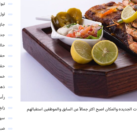
تبو
ثول
جاز
جدة
حائ
حفر
حق
خمي
ذهب
رأس
رابغ
 الجديده والمكان اصبح اكثر جمالاً عن السابق والموظفين استقبالهم
سيه
ضبا