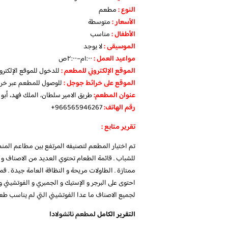
النوع :
مطعم
الأسعار
:
متوسطة
الأطفال
:
مناسب
الموسيقى :
لا يوجد
مواعيد العمل :
١:٠٠م–٢:٠٠ص
الموقع الإلكتروني للمطعم
:
للدخول للموقع الإلكتر
الموقع على خرائط جوجل
:
للوصول للمطعم عبر خر
عنوان المطعم:
طريق الامير سلطان، الملك فهد، أبو
رقم الهاتف:
966565946267+
تقرير متابع :
تم اختيار المطعم لتصنيفه المرتفع بين مطاعم المنط
للشباب . قائمة الطعام تحتوي العديد من الاصناف و 
ممتازة . الطاولات مريحة و النظافة العامة جيدة .
احتوى على البرجر و الإستيك و الجمبري و الفوتشيني 
لجميع الاصناف ما عدا الفوتشيني التي لم يناسب طعم
التقرير الكامل
لمطعم ناتشولادا