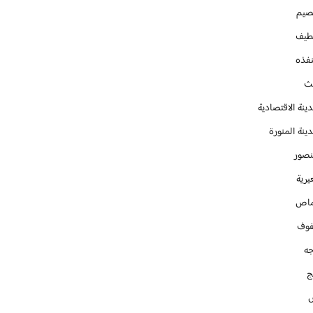
صيم
طيف
نفذه
يث
ينة الاقتصادية
ينة المنورة
نصور
يرية
ماص
فوف
جه
ج