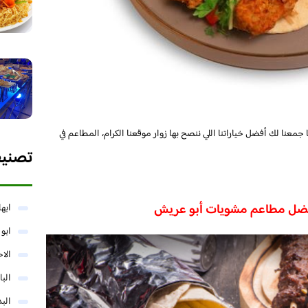
 جمعنا لك أفضل خياراتنا اللي ننصح بها زوار موقعنا الكرام، المطاعم في
تصني
ضل مطاعم مشويات أبو عريش
ابها
ابو
الا
البا
البد