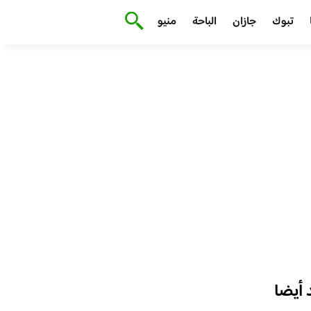
تبوك
جازان
الباحة
منيو
أيضا