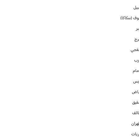
بيل
وف (سكاكا)
ر
رج
فجي
رب
مام
ايس
ياض
قيق
ائف
هران
ريات