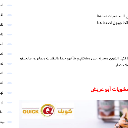
الق
الق
وني للمطعم
اضغط هنا
ائط جوجل
اضغط هنا
الق
الل
المد
المد
ا نكهة الشوي مميزة ، بس مشكلتهم يتأخرو جدا بالطلبات وصايرين مايحطو
الم
ا خضار .
النع
الن
مشويات أبو عريش
اله
الو
امل
بيش