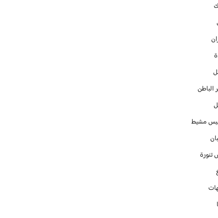
ك
ان
ل
 الباطن
ل
س مشيط
ان
 تنورة
ات