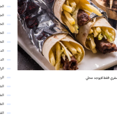
الج
الج
الخب
الخ
الخ
الد
الد
الر
الر
فري فقط لايوجد محلي
الش
الط
الظ
الق