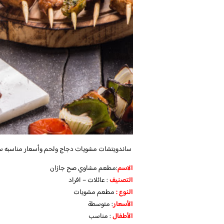
ساندويتشات مشويات دجاج ولحم وأسعار مناسبه س
الاسم
:مطعم مشاوي صح جازان
التصنيف
: عائلات – افراد
النوع :
مطعم مشويات
الأسعار
:
متوسطة
الأطفال
:
مناسب