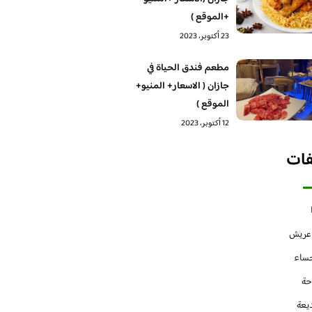
+الموقع )
23 أكتوبر، 2023
مطعم فندق الحياة في
جازان ( الاسعار+ المنيو+
الموقع )
12 أكتوبر، 2023
فات
 عريش
حساء
حة
يعة