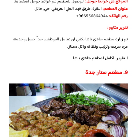
الموقع على خرائط جوجل
:
للوصول للمطعم عبر خرائط جوجل
اضغط هنا
عنوان المطعم:
النقرة، طريق فهد العلي العريفي، حي, حائل
رقم الهاتف:
966556864944+
تقرير متابع :
تم زيارة مطعم حاشي باشا يكفي ان تعامل الموظفين جداً جميل وخدمته
مره سريعه وترتيب ونظافه واكل ممتاز .
التقرير الكامل
لمطعم حاشي باشا
9. مطعم ستار جدة