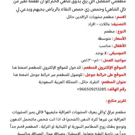
مطعمي المفضل اللي يبي يذوق شاهي فخم (لو ان طعمه تغير من
تالي الشاهي) وحمص زي حمص النقاء بالرياض يجيهم ويدعي لي
الاسم :
مطعم مشويات الرافدين حائل
التصنيف:
عائلات – افراد
النوع :
مطعم
الأسعار
:
متوسطة
الأطفال
:
مناسب
الموسيقى :
لا يوجد
مواعيد العمل :
١:٠٠م–١:٣٠ص
الموقع الإلكتروني للمطعم
:
للدخول للموقع الإلكتروني للمطعم
اضغط هنا
الموقع على خرائط جوجل
:
للوصول للمطعم عبر خرائط جوجل
اضغط هنا
عنوان المطعم:
النقرة، حائل ، المملكة العربية السعودية
رقم الهاتف:
966509213285+
تقرير متابع :
مطعم عراقي “واللي يعرف المشويات العراقية مايعيبها” فاللي يميز المشويات
العراقية عن غيرها كثرة الدهن (الشحم) ف اذا انت شخص ماتتحمل الدهون
وتوجع بطنك روح المطاعم السورية او اللبنانية او التركية ، المطعم فخم جداً
جداً من ناحية الطبخ وتعامل الاستقبال وضيافة عمال الضيافة. وبالنسبة