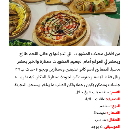
من افضل محلات المشويات اللي تذوقتها في حائل. اللحم طازج
ويحضر في الموقع أمام الجميع. المشويات ممتازة والخبز يحضر
محليا. الصفايح لحم كانو خفيفين وممتازين ويجو ١٠ حبات ب٢٩
ريال فقط. الاسعار متوسطة والجودة ممتازة. المكان فيه تقريبا ٥
جلسات وممكن يكون زحمة ولكن الطلب ما يتاخر. يستحق التجربة.
الاسم :
مطعم باب شرقي حائل
التصنيف:
عائلات – افراد
النوع :
مطعم
الأسعار
:
متوسطة
الأطفال
:
مناسب
الموسيقى :
لا يوجد