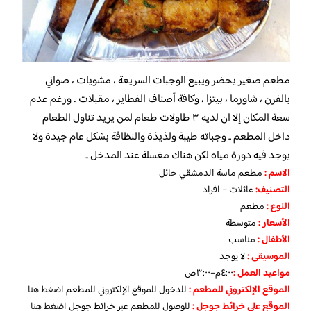
مطعم صغير يحضر ويبيع الوجبات السريعة ، مشويات ، صواني
بالفرن ، شاورما ، بيتزا ، وكافة أصناف الفطاير ، مقبلات .. ورغم عدم
سعة المكان إلا ان لديه ٣ طاولات طعام لمن يريد تناول الطعام
داخل المطعم .. وجباته طيبة ولذيذة والنظافة بشكل عام جيدة ولا
يوجد فيه دورة مياه لكن هناك مغسلة عند المدخل ..
الاسم :
مطعم ماسة الدمشقي حائل
التصنيف:
عائلات – افراد
النوع :
مطعم
الأسعار
:
متوسطة
الأطفال
:
مناسب
الموسيقى :
لا يوجد
مواعيد العمل :
٤:٠٠م–٣:٠٠ص
الموقع الإلكتروني للمطعم
:
للدخول للموقع الإلكتروني للمطعم
اضغط هنا
الموقع على خرائط جوجل
:
للوصول للمطعم عبر خرائط جوجل
اضغط هنا