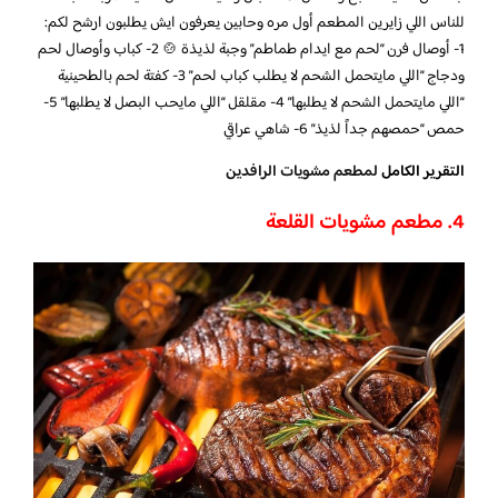
للناس اللي زايرين المطعم أول مره وحابين يعرفون ايش يطلبون ارشح لكم:
1- أوصال فرن “لحم مع ايدام طماطم” وجبة لذيذة 🍲 2- كباب وأوصال لحم
ودجاج “اللي مايتحمل الشحم لا يطلب كباب لحم” 3- كفتة لحم بالطحينية
“اللي مايتحمل الشحم لا يطلبها” 4- مقلقل “اللي مايحب البصل لا يطلبها” 5-
حمص “حمصهم جداً لذيذ” 6- شاهي عراقي
التقرير الكامل
لمطعم مشويات الرافدين
4. مطعم مشويات القلعة