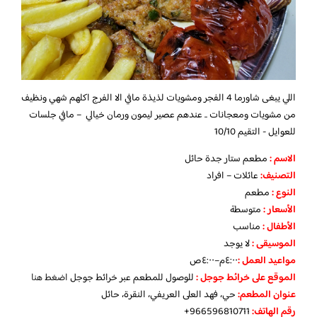
اللي يبغى شاورما 4 الفجر ومشويات لذيذة مافي الا الفرج اكلهم شهي ونظيف
من مشويات ومعجانات .. عندهم عصير ليمون ورمان خيالي – مافي جلسات
للعوايل ‎- التقيم 10/10
الاسم :
مطعم ستار جدة حائل
التصنيف:
عائلات – افراد
النوع :
مطعم
الأسعار
:
متوسطة
الأطفال
:
مناسب
الموسيقى :
لا يوجد
مواعيد العمل :
٤:٠٠م–٤:٠٠ص
الموقع على خرائط جوجل
:
للوصول للمطعم عبر خرائط جوجل
اضغط هنا
عنوان المطعم:
حي، فهد العلى العريفي، النقرة، حائل
رقم الهاتف:
966596810711+