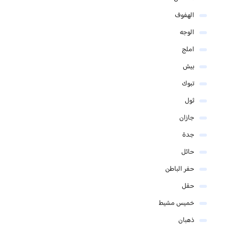
الهفوف
الوجه
املج
بيش
تبوك
ثول
جازان
جدة
حائل
حفر الباطن
حقل
خميس مشيط
ذهبان