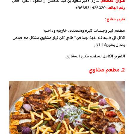
عنوان المطعم:
شارع الأمير سعود بن عبدالمحسن آل سعود، النقرة، حائل
رقم الهاتف:
966534426020+
تقرير متابع :
مطعم كبير وجلسات كثيره ومتعدده ، خارجيه وداخليه
الاكل الي طلبته كله لذيذ وساخن ” طلبي كان كيلو مشاوي مشكل مع حمص
ومتبل وشوربة الفطر
التقرير الكامل
لمطعم مكان المشاوي
2. مطعم مشاوي