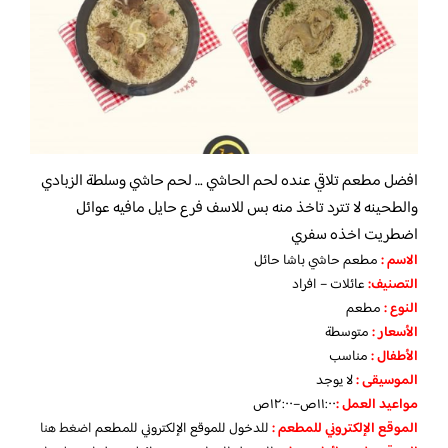
افضل مطعم تلاقي عنده لحم الحاشي … لحم حاشي وسلطة الزبادي
والطحينه لا تترد تاخذ منه بس للاسف فرع حايل مافيه عوائل
اضطريت اخذه سفري
الاسم :
مطعم حاشي باشا حائل
التصنيف:
عائلات – افراد
النوع :
مطعم
الأسعار
:
متوسطة
الأطفال
:
مناسب
الموسيقى :
لا يوجد
مواعيد العمل :
١١:٠٠ص–١٢:٠٠ص
الموقع الإلكتروني للمطعم
:
للدخول للموقع الإلكتروني للمطعم
اضغط هنا