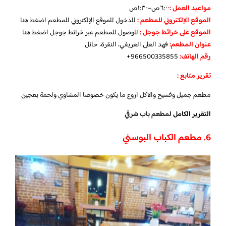
مواعيد العمل :
٦:٠٠ص–١:٣٠ص
الموقع الإلكتروني للمطعم
:
للدخول للموقع الإلكتروني للمطعم
اضغط هنا
الموقع على خرائط جوجل
:
للوصول للمطعم عبر خرائط جوجل
اضغط هنا
عنوان المطعم:
فهد العلى العريفي، النقرة، حائل
رقم الهاتف:
966500335855+
تقرير متابع :
مطعم جميل وفسيح والاكل اروع ما يكون خصوصا المشاوي ولحمة بعجين
التقرير الكامل
لمطعم باب شرقي
6. مطعم الكباب البوسني