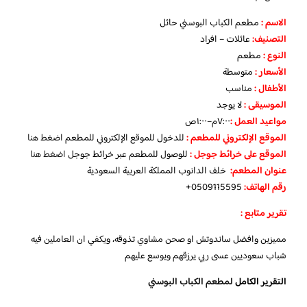
الاسم :
مطعم الكباب البوسني حائل
التصنيف:
عائلات – افراد
النوع :
مطعم
الأسعار
:
متوسطة
الأطفال
:
مناسب
الموسيقى :
لا يوجد
مواعيد العمل :
٧:٠٠م–١:٠٠ص
الموقع الإلكتروني للمطعم
:
للدخول للموقع الإلكتروني للمطعم
اضغط هنا
الموقع على خرائط جوجل
:
للوصول للمطعم عبر خرائط جوجل
اضغط هنا
عنوان المطعم:
خلف الدانوب المملكة العربية السعودية
رقم الهاتف:
0509115595+
تقرير متابع :
مميزين وافضل ساندوتش او صحن مشاوي تذوقه، ويكفي ان العاملين فيه
شباب سعوديين عسى ربي يرزقهم ويوسع عليهم
التقرير الكامل
لمطعم الكباب البوسني