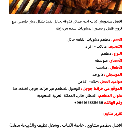
افضل سندويش كباب لحم ممكن تذوقة بحايل لذيذ بشكل مش طبيعي مع
قرون فلفل وحمص المشويات عنده مره زينه
الاسم :
مطعم مشويات القلعة حائل
التصنيف:
عائلات – افراد
النوع :
مطعم
الأسعار
:
متوسطة
الأطفال
:
مناسب
الموسيقى :
لا يوجد
مواعيد العمل :
٤:٠٠م–١:٣٠ص
الموقع على خرائط جوجل
:
للوصول للمطعم عبر خرائط جوجل
اضغط هنا
عنوان المطعم:
المطار، حائل، المملكة العربية السعودية
رقم الهاتف:
966165338666+
تقرير متابع :
افضل مطعم مشاوي .. خاصة الكباب .. وشغل نظيف والذبيحة معلقة