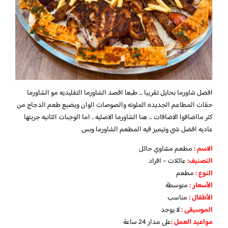
افضل شاورما بحايل تقريبا … طبعا اقصد الشاورما التقليديه مو الشاورما
حقات المطاعم الجديده الملونه والصوصات الوان ويضيع طعم الدجاج من
كثر مااضافوا الاضافات … هنا الشاورما الاصليه .. اما الوجبات الثانيه جربتها
عاديه افضل شي وتيميز فيه المطعم الشاورما وبس
الاسم :
مطعم مشاوي حائل
التصنيف:
عائلات – افراد
النوع :
مطعم
الأسعار
:
متوسطة
الأطفال
:
مناسب
الموسيقى :
لا يوجد
مواعيد العمل :
على مدار 24 ساعة