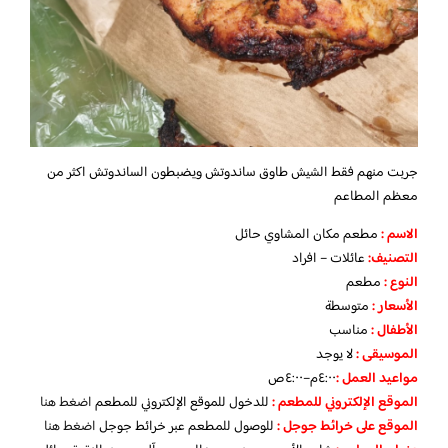
جربت منهم فقط الشيش طاوق ساندوتش ويضبطون الساندوتش اكثر من
معظم المطاعم
الاسم :
مطعم مكان المشاوي حائل
التصنيف:
عائلات – افراد
النوع :
مطعم
الأسعار
:
متوسطة
الأطفال
:
مناسب
الموسيقى :
لا يوجد
مواعيد العمل :
٤:٠٠م–٤:٠٠ص
الموقع الإلكتروني للمطعم
:
للدخول للموقع الإلكتروني للمطعم
اضغط هنا
الموقع على خرائط جوجل
:
للوصول للمطعم عبر خرائط جوجل
اضغط هنا