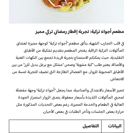
مطعم أجواء تركية: تجربة إفطار رمضاني تركي مميز
في قلب التجارب الشهية، يتألق مطعم “أجواء تركية” كوجهة مميزة لعشاق
المأكولات التركية الراقية. يفتخر المطعم بتقديم تشكيلة من الأطباق
التقليدية، حيث يمكنكم الاستمتاع بتجربة فريدة تجمع بين النكهات الغنية
والأصالة. يعتبر طلب “كبة مشوية” وصحن “مشكل مع برغل بديل للرز” من بين
الأطباق المحبوبة للزوار، مع العصائر الطازجة التي تضيف للتجربة لمسة من
الانتعاش.
تتميز الأسعار بالاعتدال والمناسبة، مما يجعل “أجواء تركية” وجهة مفضلة
لمحبي المأكولات اللذيذة بأسعار معقولة. يتمنى الزوار استمرار الجودة
العالية في الطعام والخدمة المميزة، رغم بعض التحديات المذكورة مثل
حرارة بعض الجلسات وتأخر الطلبات في بعض الأحيان.
البيانات
التفاصيل