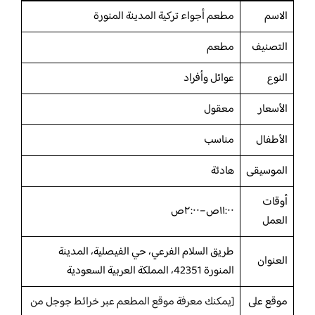
الاسم
مطعم أجواء تركية المدينة المنورة
التصنيف
مطعم
النوع
عوائل وأفراد
الأسعار
معقول
الأطفال
مناسب
الموسيقى
هادئة
أوقات
١١:٠٠ص–٢:٠٠ص
العمل
طريق السلام الفرعي، حي الفيصلية، المدينة
العنوان
المنورة 42351، المملكة العربية السعودية
موقع على
[
يمكنك معرفة موقع المطعم عبر خرائط جوجل من