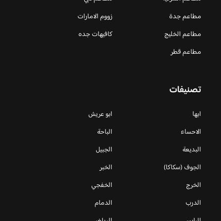
مطاعم جدة
زووم الامارات
مطاعم الخليج
كافيهات جده
مطاعم قطر
تصنيفات
ابها
ابو عريش
الاحساء
الباحة
البديعة
الجبيل
الجوف (سكاكا)
الخبر
الخرج
الخفجي
الدرب
الدمام
الرايس
الرياض