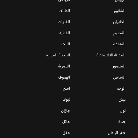
الشقيق
الطائف
الظهران
القريات
القصيم
القطيف
القنفذه
الليث
المدينة الاقتصادية
المدينة المنورة
المنصور
النعيرية
النماص
الهفوف
الوجه
املج
بيش
تبوك
ثول
جازان
جدة
حائل
حفر الباطن
حقل