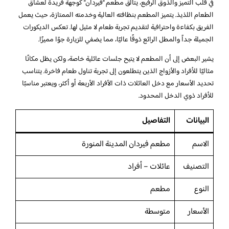
في قلب التميز والذوق الرفيع، يتألق مطعم “فيردان” كوجهة فريدة لعشاق
الطعام اللذيذ. يتميز المطعم بنظافته العالية وخدمته الممتازة، حيث يعمل
الفريق بكفاءة واحترافية لتقديم تجربة طعام لا مثيل لها. تعكس الديكورات
الجميلة جداً والمطل الرائع ذوقًا عاليًا، مما يضفي للزيارة جوًا مميزًا.
يشير البعض إلى أن المطعم لا يتيح جلسات عائلية خاصة، ولكن يظل مكانًا
مثاليًا للأفراد والأزواج الذين يتطلعون إلى تجربة تناول طعام فاخرة. يتناسب
تحديد الأسعار مع دخل العائلات ذات الأفراد الأربعة أو أكثر، ويعتبر مناسبًا
للأفراد ذوي الدخل المحدود.
البيانات
التفاصيل
الاسم
مطعم فيردان المدينة المنورة
التصنيف
عائلات – أفراد
النوع
مطعم
الأسعار
متوسطة