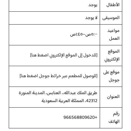
الأطفال
يوجد
الموسيقى
لا يوجد
مواعيد
٥:٠٠ص–١:٤٥ص
العمل
الموقع
[
للدخول إلى الموقع الإلكتروني اضغط هنا
]
الإلكتروني
موقع على
[
للوصول للمطعم عبر خرائط جوجل اضغط هنا
]
جوجل
طريق الملك عبدالله،، العنابس، المدينة المنورة
العنوان
42312، المملكة العربية السعودية
رقم
+966568809620
الهاتف