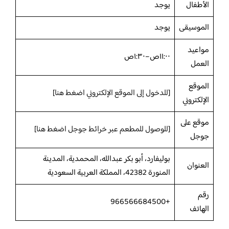
الأطفال
يوجد
الموسيقى
يوجد
مواعيد
١١:٠٠ص–١:٣٠ص
العمل
الموقع
[
للدخول إلى الموقع الإلكتروني اضغط هنا
]
الإلكتروني
موقع على
[
للوصول للمطعم عبر خرائط جوجل اضغط هنا
]
جوجل
بوليفارد، أبو بكر عبدالله، المحمدية، المدينة
العنوان
المنورة 42382، المملكة العربية السعودية
رقم
+966566684500
الهاتف