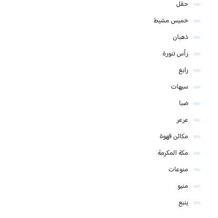
حقل
خميس مشيط
ذهبان
رأس تنورة
رابغ
سيهات
ضبا
عرعر
مكائن قهوة
مكة المكرمة
منوعات
منيو
ينبع