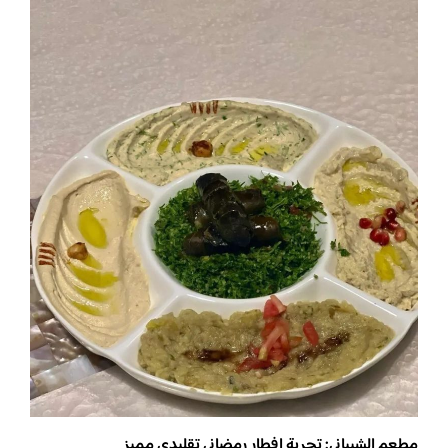
مطعم الشيباني: تجربة إفطار رمضاني تقليدي مميز