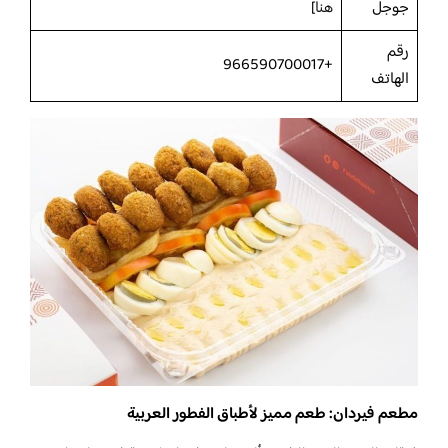
جوجل
هنا
]
رقم
+966590700017
الهاتف
مطعم فيردان: طعم مميز لأطباق الفطور العربية