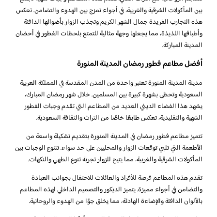
بين المأكولات الشرقية والغربية، في أجواء تمزج بين الهدوء والتضامن. تعكس
هذه التجارب الفريدة جمال الشهر الكريم وتجذب الزوار بأضوائها الدافئة
وأطباقها اللذيذة، مما يجعلها وجهة مثالية للتمتع بلحظات الفطور في أحضان
المدينة المباركة.
أفضل مطاعم فطور رمضان المدينة المنورة
مدينة المدينة المنورة تعتبر واحدة من المدن المقدسة في المملكة العربية
السعودية وتحظى بشهرة كبيرة بين المسلمين. خلال شهر رمضان المبارك،
يشهد هذا الفضاء الديني العديد من المطاعم التي تقدم وجبات الفطور
الشهية والتقليدية، تعكس طابعًا خاصًا من التراث والثقافة السعودية.
تتميز مطاعم فطور رمضان في المدينة المنورة بتقديم تشكيلة واسعة من
الأطعمة التي تلبي توقعات الزوار والمحليين على حد سواء. تتنوع الوجبات بين
المأكولات الشرقية والغربية، مما يتيح للزوار تجربة تنوع الطهي والنكهات.
تقدم هذه المطاعم فرصة للأفراد والعائلات للاحتفال بجوانب العبادة
والتضامن في أجواء مميزة. يتميز الديكور والتصميم الداخلي لهذه المطاعم
بالألوان الدافئة والإضاءة الهادئة، مما يخلق جوًا من الهدوء والروحانية.