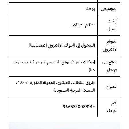
الموسيقى
يوجد
أوقات
١٢:٠٠م–٢:٠٠ص
العمل
الموقع
[للدخول إلى الموقع الإلكتروني اضغط هنا]
الإلكتروني
موقع على
[
يمكنك معرفة موقع المطعم عبر خرائط جوجل من
جوجل
هنا
]
طريق سلطانة، القبلتين، المدينة المنورة 42351،
العنوان
المملكة العربية السعودية
رقم
+966533008814
الهاتف