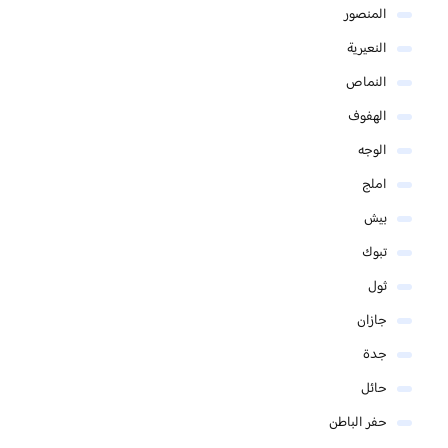
المنصور
النعيرية
النماص
الهفوف
الوجه
املج
بيش
تبوك
ثول
جازان
جدة
حائل
حفر الباطن