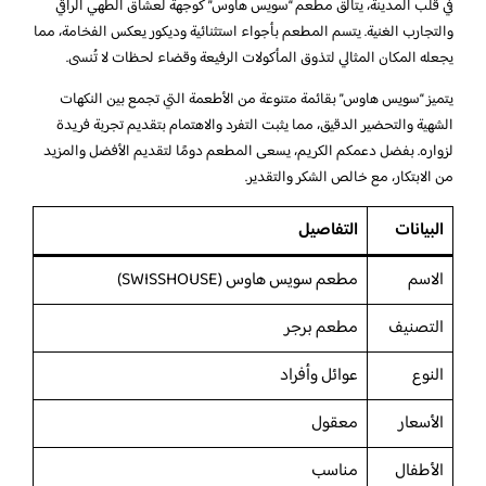
في قلب المدينة، يتألق مطعم “سويس هاوس” كوجهة لعشاق الطهي الراقي
والتجارب الغنية. يتسم المطعم بأجواء استثنائية وديكور يعكس الفخامة، مما
يجعله المكان المثالي لتذوق المأكولات الرفيعة وقضاء لحظات لا تُنسى.
يتميز “سويس هاوس” بقائمة متنوعة من الأطعمة التي تجمع بين النكهات
الشهية والتحضير الدقيق، مما يثبت التفرد والاهتمام بتقديم تجربة فريدة
لزواره. بفضل دعمكم الكريم، يسعى المطعم دومًا لتقديم الأفضل والمزيد
من الابتكار، مع خالص الشكر والتقدير.
البيانات
التفاصيل
الاسم
مطعم سويس هاوس (SWISSHOUSE)
التصنيف
مطعم برجر
النوع
عوائل وأفراد
الأسعار
معقول
الأطفال
مناسب