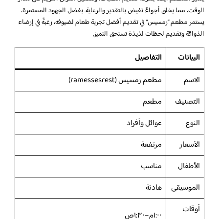
الوقت، مما يخلق أجواءً تفيض بالتقدير والرعاية. بفضل الجهود المستمرة،
يستمر مطعم “رمسيس” في تقديم أفضل تجربة طعام لضيوفه، رغبةً في إرضاء
الذواقة وتقديم لحظات لذيذة تستحق التميز.
البيانات
التفاصيل
الاسم
مطعم رمسيس (ramessesrest)
التصنيف
مطعم
النوع
عوائل وأفراد
الأسعار
مرتفعة
الأطفال
مناسب
الموسيقى
هادئة
أوقات
١:٠٠م–١:٣٠ص