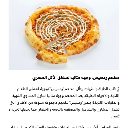
مطعم رمسيس: وجهة مثالية لعشاق الأكل المصري
في قلب الطهاة والنكهات، يتألق مطعم “رمسيس” كوجهة لعشاق الطعام
اللذيذ والأجواء النظيفة. يعد المطعم وجهة مثالية لتناول المشاوي الشهية
والمقبلات اللذيذة. يتميز “رمسيس” بتقديم مجموعة متنوعة من الأطباق التي
تشمل المشاوي والبشاميل والمصقعة باللحمة والخضار، مما يجعلها تجربة لا
تُنسى.
يتميز المطعم أيضًا بسرعة تقديم الطلبات، وتشغيل القرآن الكريم على مدار