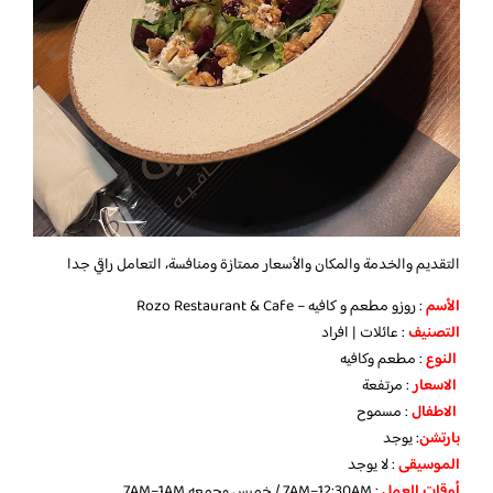
التقديم والخدمة والمكان والأسعار ممتازة ومنافسة، التعامل راقي جدا
الأسم
: روزو مطعم و كافيه – Rozo Restaurant & Cafe
التصنيف
: عائلات | افراد
النوع
: مطعم وكافيه
الاسعار
: مرتفعة
الاطفال
: مسموح
بارتشن
: يوجد
الموسيقى
: لا يوجد
أوقات العمل
: 7AM–12:30AM / خميس وجمعه 7AM–1AM