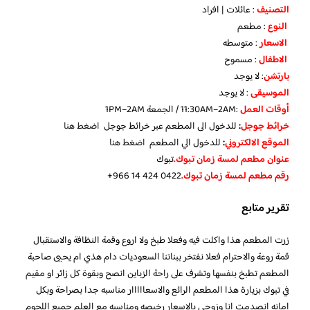
التصنيف
: عائلات | افراد
النوع
: مطعم
الاسعار
: متوسطه
الاطفال
: مسموح
بارتشن
: لا يوجد
الموسيقى
: لا يوجد
أوقات العمل
:11:30AM–2AM / الجمعة 1PM–2AM
خرائط جوجل
:
للدخول الى المطعم عبر خرائط جوجل
اضغط هنا
الموقع الالكتروني
:
للدخول الي المطعم
اضغط هنا
عنوان مطعم لمسة زمان تبوك.
تبوك
رقم مطعم لمسة زمان تبوك.
تقرير متابع
زرت المطعم هذا واكلت فيه وفعلا طبخ ولا اروع وقمة النظافة والاستقبال
قمة روعة والاحترام فعلا نفتخر ببناتنا السعوديات دام هذي ام يحيى صاحبة
المطعم تطبخ بنفسها وتشرف على راحة الزباين انصح وبقوة كل زائر او مقيم
في تبوك بزيارة هذا المطعم الرائع والاسعااااار مناسبه جدا بصراحة وبكل
امانه انصدمت انا وزوجي بالاسعار رخيصه ومناسبه مع العلم جميع اللحوم