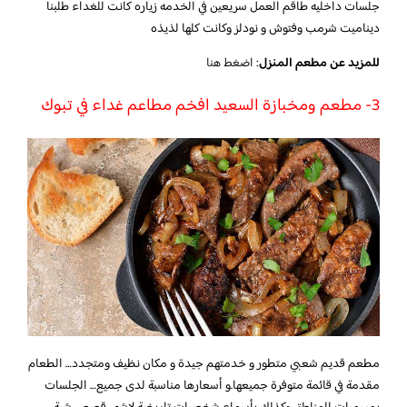
جلسات داخليه طاقم العمل سريعين في الخدمه زياره كانت للغداء طلبنا
ديناميت شرمب وفتوش و نودلز وكانت كلها لذيذه
للمزيد عن مطعم المنزل
:
اضغط هنا
3- مطعم ومخبازة السعيد افخم مطاعم غداء في تبوك
مطعم قديم شعبي متطور و خدمتهم جيدة و مكان نظيف ومتجدد… الطعام
مقدمة في قائمة متوفرة جميعها.و أسعارها مناسبة لدى جميع… الجلسات