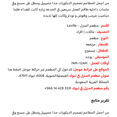
من اجمل المطاعم تصميم الديكورات جدا جمييييل ومطل على مسبح وفي
جلسات داخليه طاقم العمل سريعين في الخدمه زياره كانت للغداء طلبنا
ديناميت شرمب وفتوش و نودلز وكانت كلها لذيذه
الأسم
: مطعم المنزل – Lavilla
التصنيف
: عائلات | افراد
النوع
: مطعم
الاسعار
: مرتفعه
الاطفال
: مسموح
الموسيقى
: يوجد
أوقات العمل
: 7AM–12AM
الموقع على خرائط جوجل
:
للدخول الي المطعم عبر خرائط جوجل
اضغط هنا
عنوان مطعم المنزل في تبوك.
الفيصليةالجنوبية، 4008, تبوك 47911،
المملكة العربية السعودية
رقم مطعم المنزل في تبوك
تقرير متابع
من اجمل المطاعم تصميم الديكورات جدا جمييييل ومطل على مسبح وفي