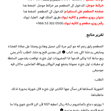
خرائط جوجل
:
للدخول الى المطعم عبر خرائط جوجل
اضغط هنا
صفحه المطعم على انستقرام
:
للدخول الي المطعم
اضغط هنا
عنوان روزو مطعم و كافيه تبوك.
طريق الملك فهد، العليا، تبوك
رقم روزو مطعم و كافيه تبوك.
تقرير متابع
المطعم رايق رغم انه مو كبير مرة لكن جميل وهادي وصلنا على صلاة العشاء
ومابغى يدخلنا اللي عند الباب 🌚 لكن بعدين فتح ودخلنا، الطلب تأخر يجي
ربع ساعة كذا ولكن قدموا لنا المشروبات اول شيء، توقعت يقدمون السلطة
او مقبلات اول شيء عمومًا يشفع لهم الروقان ورواقة العاملين، ماكان فيه
موسيقى
الطلب:
الشوربة كنسلناها لان نسأل عنها الكابتن اول شيء قال شوربة بندورة لذلك
ماطلبناها،
1 روزيتو دجاج بالماشروم ب42 ريال اعطيه 10/7 لأن الرز قاسي شوي وانا ما
احبه قاسي والطبق يشبع ودسم 🌚