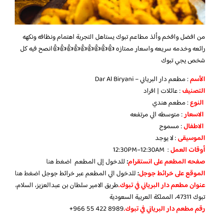
من افضل وافخم وألذ مطاعم تبوك يستاهل التجربة اهتمام ونظافه ونكهه
رائعه وخدمه سريعه واسعار ممتازه 👍👍👍👍👍👍👍👍👍انصح فيه كل
شخص يجي تبوك
الأسم
: مطعم دار البرياني – Dar Al Biryani
التصنيف
: عائلات | افراد
النوع
: مطعم هندي
الاسعار
: متوسطه الي مرتفعه
الاطفال
: مسموح
الموسيقى
: لا يوجد
أوقات العمل
: 12:30PM–12:30AM
صفحه المطعم على انستقرام
:
للدخول إلى المطعم
اضغط هنا
الموقع على خرائط جوجل
:
للدخول الي المطعم عبر خرائط جوجل
اضغط هنا
عنوان مطعم دار البرياني في تبوك.
طريق الامير سلطان بن عبدالعزيز، السلام،
تبوك 47311، المملكة العربية السعودية
رقم مطعم دار البرياني في تبوك.