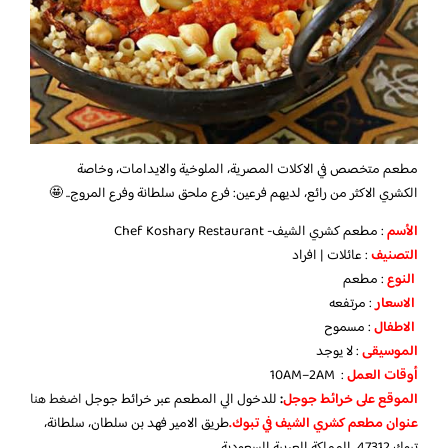
مطعم متخصص في الاكلات المصرية، الملوخية والايدامات، وخاصة
الكشري
الاكثر من رائع، لديهم فرعين: فرع ملحق سلطانة وفرع المروج.
. 🤩
الأسم
: مطعم كشري الشيف- Chef Koshary Restaurant
التصنيف
: عائلات | افراد
النوع
: مطعم
الاسعار
: مرتفعه
الاطفال
: مسموح
الموسيقى
: لا يوجد
أوقات العمل
: 10AM–2AM
الموقع على خرائط جوجل
:
للدخول الي المطعم عبر خرائط جوجل
اضغط هنا
عنوان مطعم كشري الشيف في تبوك.
طريق الامير فهد بن سلطان، سلطانة،