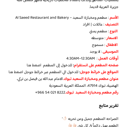
بمسميات المناطق وكذلك بأسماء شخصيات تاريخية لاشهر قصص شبة
جزيرة العربية قديما.
الأسم
: مطعم ومخبازة السعيد – Al Saeed Restaurant and Bakery
التصنيف
: عائلات | افراد
النوع
: مطعم يمني
الاسعار
: متوسطه
الاطفال
: مسموح
الموسيقى
: لا يوجد
أوقات العمل
: 4:30AM–12:30AM
صفحه المطعم على انستقرام
:
للدخول إلى المطعم
اضغط هنا
الموقع على خرائط جوجل
:
للدخول الي المطعم عبر خرائط جوجل
اضغط هنا
عنوان مطعم ومخبازة السعيد تبوك.
الامام عبدالله بن فيصل بن تركي،
الهضيبة، تبوك 47914، المملكة العربية السعودية
رقم مطعم ومخبازة السعيد تبوك.
تقرير متابع
الصراحه المطعم جميل وعن تحربه
’
الطعم يهبل دائماً في كل شي