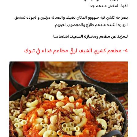
لذيذ المغش عندهم جدا
بصراحه كلشي فيه حلوووو المكان نضيف والعماله مرتبين والجوده تستحق
الزياره الكبده عندهم طازج والمعصوب لعبتهم
للمزيد عن مطعم ومخبازة السعيد
:
اضغط هنا
4- مطعم كشري الشيف ارقي مطاعم غداء في تبوك