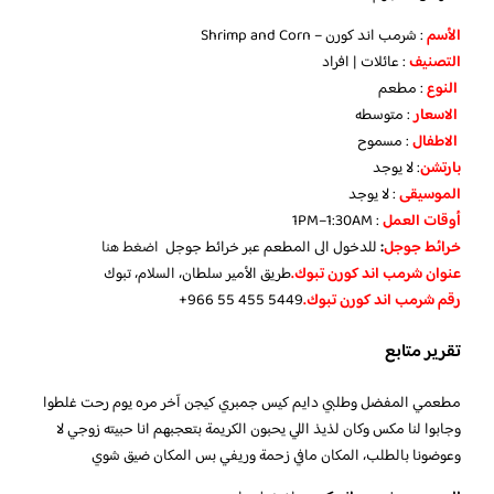
الأسم
: شرمب اند كورن – Shrimp and Corn
التصنيف
: عائلات | افراد
النوع
: مطعم
الاسعار
: متوسطه
الاطفال
: مسموح
بارتشن
: لا يوجد
الموسيقى
: لا يوجد
أوقات العمل
: 1PM–1:30AM
خرائط جوجل
:
للدخول الى المطعم عبر خرائط جوجل
اضغط هنا
عنوان شرمب اند كورن تبوك.
طريق الأمير سلطان، السلام، تبوك
رقم شرمب اند كورن تبوك.
تقرير متابع
مطعمي المفضل وطلبي دايم كيس جمبري كيجن آخر مره يوم رحت غلطوا
وجابوا لنا مكس وكان لذيذ اللي يحبون الكريمة بتعجبهم انا حبيته زوجي لا
وعوضونا بالطلب، المكان مافي زحمة وريفي بس المكان ضيق شوي