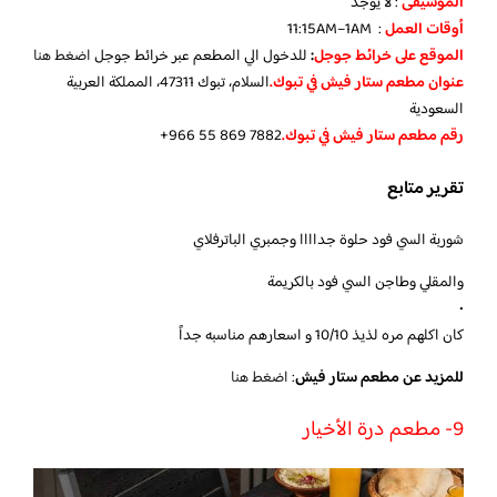
الموسيقى
: لا يوجد
أوقات العمل
: 11:15AM–1AM
الموقع على خرائط جوجل
:
للدخول الي المطعم عبر خرائط جوجل
اضغط هنا
عنوان مطعم ستار فيش في تبوك.
السلام، تبوك 47311، المملكة العربية
السعودية
رقم مطعم ستار فيش في تبوك.
تقرير متابع
شوربة السي فود حلوة جداااا وجمبري الباترفلاي
والمقلي وطاجن السي فود بالكريمة
•
كان اكلهم مره لذيذ 10/10 و اسعارهم مناسبه جداً
للمزيد عن مطعم ستار فيش
:
اضغط هنا
9- مطعم درة الأخيار