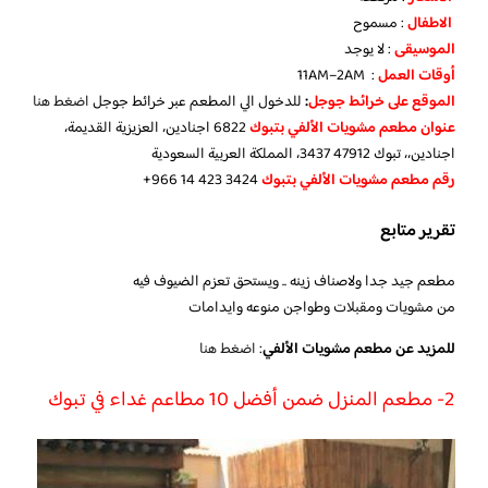
الاطفال
: مسموح
الموسيقى
: لا يوجد
أوقات العمل
: 11AM–2AM
الموقع على خرائط جوجل
:
للدخول الي المطعم عبر خرائط جوجل
اضغط هنا
عنوان مطعم مشويات الألفي بتبوك
6822 اجنادين، العزيزية القديمة،
اجنادين،، تبوك 47912 3437، المملكة العربية السعودية
رقم مطعم مشويات الألفي بتبوك
‪+966 14 423 3424‬‏
تقرير متابع
مطعم جيد جدا ولاصناف زينه .. ويستحق تعزم الضيوف فيه
من مشويات ومقبلات وطواجن منوعه وايدامات
للمزيد عن مطعم مشويات الألفي
:
اضغط هنا
2- مطعم المنزل ضمن أفضل 10 مطاعم غداء في تبوك