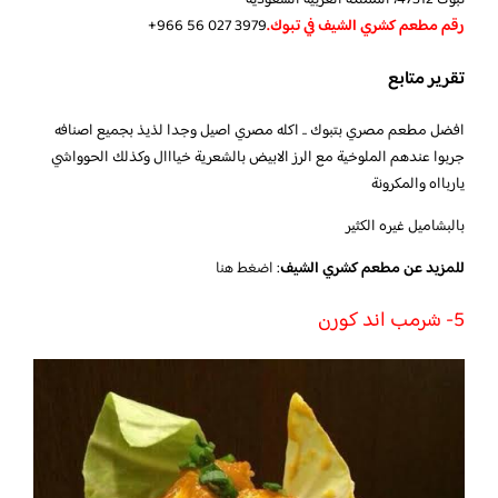
تبوك 47312، المملكة العربية السعودية
رقم مطعم كشري الشيف في تبوك.
تقرير متابع
افضل مطعم مصري بتبوك .. اكله مصري اصيل وجدا لذيذ بجميع اصنافه
جربوا عندهم الملوخية مع الرز الابيض بالشعرية خيااال وكذلك الحوواشي
ياربااه والمكرونة
بالبشاميل غيره الكثير
للمزيد عن مطعم كشري الشيف
:
اضغط هنا
5- شرمب اند كورن