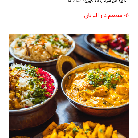
للمزيد عن شرمب اند كورن
:
اضغط هنا
6- مطعم دار البرياني