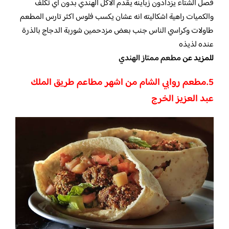
فصل الشتاء يزدادون زباينه يقدم الاكل الهندي بدون اي تكلف
والكميات راهية اشكاليته انه عشان يكسب فلوس اكثر تارس المطعم
طاولات وكراسي الناس جنب بعض مزدحمين شوربة الدجاج بالذرة
عنده لذيذه
للمزيد عن
مطعم ممتاز الهندي
5.مطعم روابي الشام من اشهر مطاعم طريق الملك
عبد العزيز الخرج