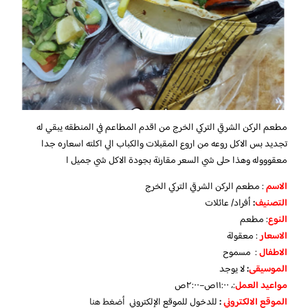
مطعم الركن الشرقي التركي الخرج من اقدم المطاعم في المنطقه يبقي له
تجديد بس الاكل روعه من اروع المقبلات والكباب الي اكلته اسعاره جدا
معقوووله وهذا حلى شي السعر مقارنة بجودة الاكل شي جميل ا
الاسم
: مطعم الركن الشرقي التركي الخرج
التصنيف
:
أفراد/ عائلات
النوع
: مطعم
الاسعار
: معقولة
الاطفال
: مسموح
الموسيقى
:
لا يوجد
مواعيد العمل
:، ١١:٠٠ص–٢:٠٠ص
الموقع الالكتروني
:
للدخول للموقع الإلكتروني
أضغط هنا