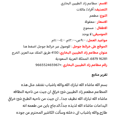
الاسم
: مطاعم زاد الطيبين البخاري
التصنيف
:
أفراد/ عائلات
النوع
: مطعم
الاسعار
: معقولة
الاطفال
: مسموح
الموسيقى
:
لا يوجد
مواعيد العمل
:، ٩:٠٠ص–١٢:٠٠م، ٤:٠٠–١١:٠٠م
الموقع على خرائط جوجل
: للوصول عبر خرائط جوجل
اضغط هنا
عنوان مطاعم زاد الطيبين البخاري:
4130 طريق الملك عبدالعزيز، الخرج
16281 6879، المملكة العربية السعودية
رقم مطاعم زاد الطيبين البخاري
:+966552465967
تقرير متابع
بسم الله ماشاء الله تبارك الله..والله ياشباب نفتقد مثل هذه
المطاعم مطعم زاد الطيبين شئ خرافي ان جيت من ناحيه النظافه
ماشاء الله تبارك الله نظيف جدا… ان جيت من ناحيه الطبخ شئ خرافي
اليدامات ماشاء الله لذيذه جداً..الدجاج باين من طعمه انه
طازج..والله ياشباب اني دخلته وسألت الكاشير المحترم عن جوده