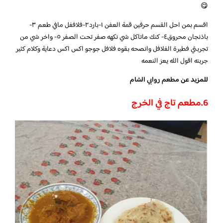
😋
اقسم بمن احل القسم حرفين قمة العفن ١-بارد٢-فلاففل مافي طعم ٣-
باذنجان محروق٤- كنك ماتاكل شي نكهه صفر تحت الصفر ٥- واخر شي من
تجربتي فطيرة الفلافل وانصحه بقوه فلافل جوجو اكس اكس دعاية وكلام كثير
جربته اقول الله يعز النعمه
للمزيد عن
مطعم روابي الشام
6.مطعم تاج في الخرج