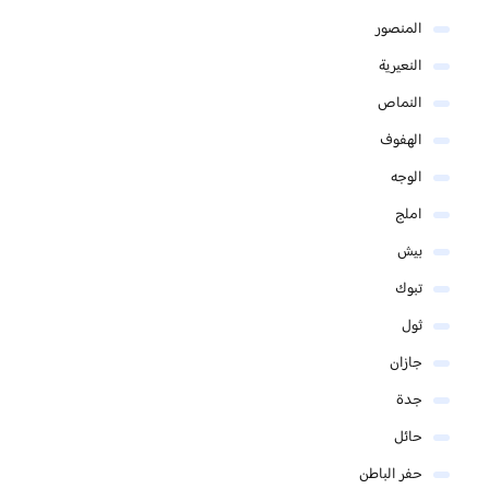
المنصور
النعيرية
النماص
الهفوف
الوجه
املج
بيش
تبوك
ثول
جازان
جدة
حائل
حفر الباطن