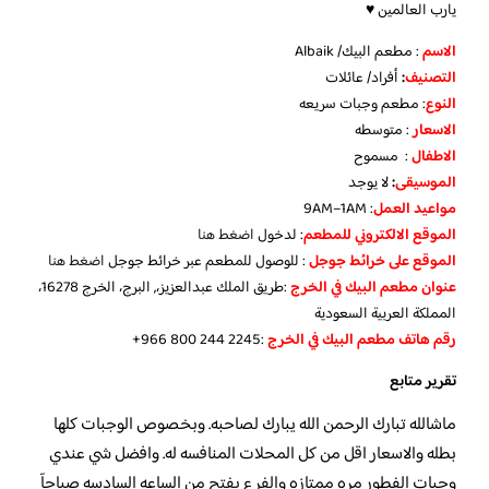
يارب العالمين ♥
الاسم
: مطعم البيك/ Albaik
التصنيف
:
أفراد/ عائلات
النوع
: مطعم وجبات سريعه
الاسعار
: متوسطه
الاطفال
: مسموح
الموسيقى
:
لا يوجد
مواعيد العمل
: 9AM–1AM
الموقع الالكتروني للمطعم
: لدخول
اضغط هنا
الموقع على خرائط جوجل
: للوصول للمطعم عبر خرائط جوجل
اضغط هنا
عنوان مطعم البيك في الخرج
:طريق الملك عبدالعزيز،, البرج، الخرج 16278،
المملكة العربية السعودية
رقم هاتف مطعم البيك في الخرج
:‪+966 800 244 2245‬‏
تقرير متابع
ماشالله تبارك الرحمن الله يبارك لصاحبه. وبخصوص الوجبات كلها
بطله والاسعار اقل من كل المحلات المنافسه له. وافضل شي عندي
وجبات الفطور مره ممتازه والفرع يفتح من الساعه السادسه صباحآ