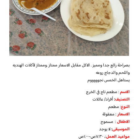
بصراحة رائع جدا ومميز . الاكل مقابل الاسعار ممتاز .وممتاز لأكلات الهنديه
واللحم والدجاج روعه
يستاهل الخمس نجوووووم
الاسم
: مطعم تاج في الخرج
التصنيف
:
أفراد/ عائلات
النوع
: مطعم
الاسعار
: معقولة
الاطفال
: مسموح
الموسيقى
:
لا يوجد
مواعيد العمل
:، ٧:٣٠ص–١:٠٠ص