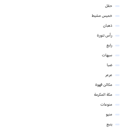
حقل
خميس مشيط
ذهبان
رأس تنورة
رابغ
سيهات
ضبا
عرعر
مكائن قهوة
مكة المكرمة
منوعات
منيو
ينبع