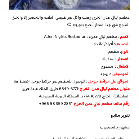
مطعم ليالي عدن الخرج رهيب واكل غير طبيعي الطعم والتحضير إلا والخبز
الملوح شي جدا ممتاز أنصح بتجربته 😍
الاسم
: مطعم ليالي عدن/ Aden Nights Restaurant
التصنيف
:
أفراد/ عائلات
النوع
: مطعم
الاسعار
: معقوله
الاطفال
: مسموح
الموسيقى
لا يوجد
الموقع على خرائط جوجل
: للوصول للمطعم عبر خرائط جوجل
اضغط هنا
عنوان مطعم ليالي عدن الخرج
:6771-6849 طريق الملك عبدالعزيز،
السليمانية، الخرج 16278 2774، المملكة العربية السعودية
رقم هاتف مطعم ليالي عدن الخرج
‪+966 58 359 2851‬‏
تقرير متابع
مشهور بالمعصوب