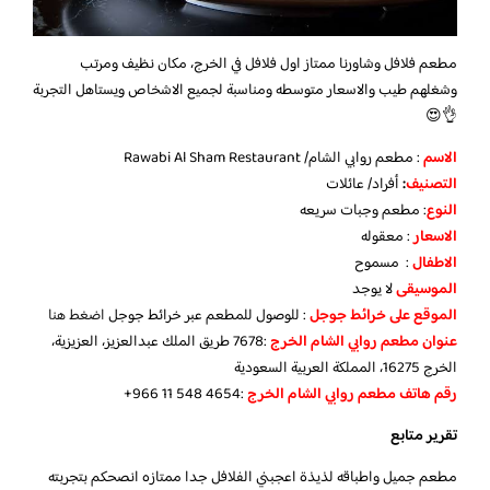
مطعم فلافل وشاورنا ممتاز اول فلافل في الخرج، مكان نظيف ومرتب
وشغلهم طيب والاسعار متوسطه ومناسبة لجميع الاشخاص ويستاهل التجربة
👌😍
الاسم
: مطعم روابي الشام/ Rawabi Al Sham Restaurant
التصنيف
:
أفراد/ عائلات
النوع
: مطعم وجبات سريعه
الاسعار
: معقوله
الاطفال
: مسموح
الموسيقى
لا يوجد
الموقع على خرائط جوجل
: للوصول للمطعم عبر خرائط جوجل
اضغط هنا
عنوان مطعم روابي الشام الخرج
:7678 طريق الملك عبدالعزيز، العزيزية،
الخرج 16275، المملكة العربية السعودية
رقم هاتف مطعم روابي الشام الخرج
‏:‪+966 11 548 4654‬‏
تقرير متابع
مطعم جميل واطباقه لذيذة اعجبني الفلافل جدا ممتازه انصحكم بتجربته