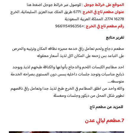
الموقع على خرائط جوجل
: للوصول عبر خرائط جوجل
اضغط هنا
عنوان مطعم تاج في الخرج
:6771 طريق الملك عبدالعزيز، السليمانية، الخرج
16278 2774، المملكة العربية السعودية
رقم مطعم تاج في الخرج
:+966115496356
تقرير متابع
مطعم دجاج ولحم تعامل راقي خدمه مميزه نظافه المكان وترتيبه والحرص
على التباعد بس زحمه على المكان اكل لذيذ أسعار معقوله
احد مطاعم الكبسات اللحم والدجاج بأنواعها والكنافة طبخهم لذيذ ويوجد
ذبايح مناسبات وتوجد جلسات داخليه بسس دون المستوى بصراحه الخدمة
متوسطه…..
والله واحد من اطلق المطاعم في الخرج طبخ لذيذ جدا وتعامل راقي ناقصهم
تطوير شكل المحل من ديكور وجلسات ومغسلة
للمزيد عن
مطعم تاج
7.مطعم ليالي عدن