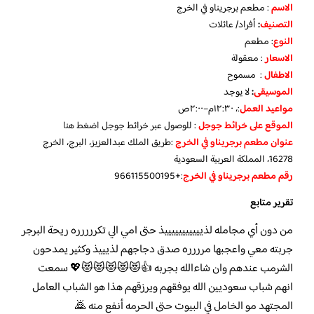
الاسم
: مطعم برجريناو في الخرج
التصنيف
:
أفراد/ عائلات
النوع
: مطعم
الاسعار
: معقولة
الاطفال
: مسموح
الموسيقى
:
لا يوجد
مواعيد العمل
:، ١٢:٣٠م–٢:٠٠ص
الموقع على خرائط جوجل
: للوصول عبر خرائط جوجل
اضغط هنا
عنوان مطعم برجريناو في الخرج
:طريق الملك عبدالعزيز، البرج، الخرج
16278، المملكة العربية السعودية
رقم مطعم برجريناو في الخرج
:+966115500195
تقرير متابع
من دون أي مجامله لذيييييييييييذ حتى امي الي تكررررره ريحة البرجر
جربته معي واعجبها مرررره صدق دجاجهم لذيييذ وكثير يمدحون
الشرمب عندهم وان شاءالله بجربه 👍😻😻😻😻😻💖 سمعت
انهم شباب سعوديين الله يوفقهم ويرزقهم هذا هو الشباب العامل
المجتهد مو الخامل في البيوت حتى الحرمه أنفع منه 🙇