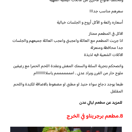
ومختلف الانواع الاخرى من الاكلات اليمنية الشهية
سعرهم مناسب جدااا
أسعاره رائعة و الأكل أروح و الجلسات خيالية
الاكل في المطعم ممتاز
انا جربت المطعم مع العائلة واعجبني واعجب العائلة جميعهم والجلسات
جدا محافظة ومنعزلة
الاكلات الشعبية فيه لذيذة
وانصحكم بتجربة السلتة والسمك المغش وعقدة اللحم الحمرا مع رغيفين
ملوح حار من الفرن وبراد عدني .. امممممممم ياسلااااااااام
طبعا يوجد دجاج سواء حنيذ او مطبي او مضغوط بالاضافة للكبدة واللحم
المقلقل
للمزيد عن
مطعم ليالي عدن
8.مطعم برجريناو في الخرج