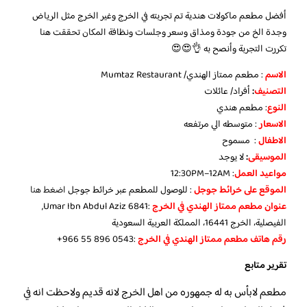
أفضل مطعم ماكولات هندية تم تجربته في الخرج وغير الخرج مثل الرياض
وجدة الخ من جودة ومذاق وسعر وجلسات ونظافة المكان تحققت هنا
تكررت التجربة وأنصح به 👌😍😍
الاسم
: مطعم ممتاز الهندي/ Mumtaz Restaurant
التصنيف
:
أفراد/ عائلات
النوع
: مطعم هندي
الاسعار
: متوسطه الي مرتفعه
الاطفال
: مسموح
الموسيقى
:
لا يوجد
مواعيد العمل
: 12:30PM–12AM
الموقع على خرائط جوجل
: للوصول للمطعم عبر خرائط جوجل
اضغط هنا
عنوان مطعم ممتاز الهندي في الخرج
:6841 Umar Ibn Abdul Aziz,
الفيصلية، الخرج 16441، المملكة العربية السعودية
رقم هاتف مطعم ممتاز الهندي في الخرج
‏:‪+966 55 896 0543‬‏
تقرير متابع
مطعم لابأس به له جمهوره من اهل الخرج لانه قديم ولاحظت انه في